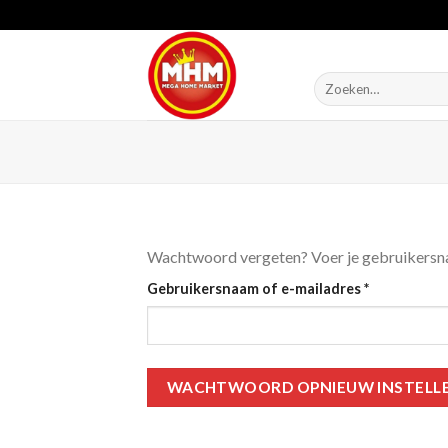
Skip
to
content
Zoeken
naar:
Wachtwoord vergeten? Voer je gebruikersnaam
Vereist
Gebruikersnaam of e-mailadres
*
WACHTWOORD OPNIEUW INSTELL