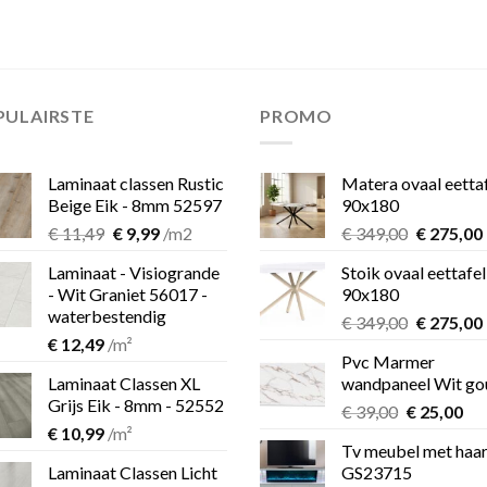
PULAIRSTE
PROMO
Laminaat classen Rustic
Matera ovaal eetta
Beige Eik - 8mm 52597
90x180
Oorspronkelijke
Huidige
Oorspron
€
11,49
€
9,99
/m2
€
349,00
€
275,00
prijs
prijs
prijs
Laminaat - Visiogrande
Stoik ovaal eettafel
was:
is:
was:
i
- Wit Graniet 56017 -
90x180
€ 11,49.
€ 9,99.
€ 349,00.
waterbestendig
Oorspron
€
349,00
€
275,00
€
12,49
/m²
prijs
Pvc Marmer
was:
i
Laminaat Classen XL
wandpaneel Wit go
€ 349,00.
Grijs Eik - 8mm - 52552
Oorspronk
Hu
€
39,00
€
25,00
€
10,99
/m²
prijs
pri
Tv meubel met haa
was:
is:
Laminaat Classen Licht
GS23715
€ 39,00.
€ 2