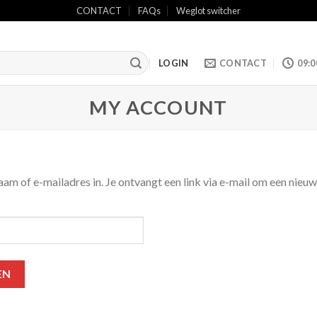
CONTACT
FAQs
Weglot switcher
LOGIN
CONTACT
09:0
MY ACCOUNT
 of e-mailadres in. Je ontvangt een link via e-mail om een nieuw 
EN