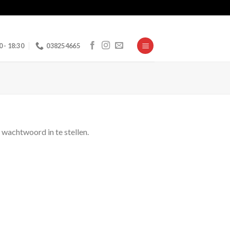
0 - 18:30
038254665
wachtwoord in te stellen.