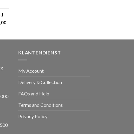
kelijke
Huidige
prijs
+1
s:
nkelijke
Huidige
,00
€ 599,00.
prijs
is:
,00.
€ 1.650,00.
KLANTENDIENST
eg
My Account
Delivery & Collection
FAQs and Help
4000
Terms and Conditions
Privacy Policy
8500