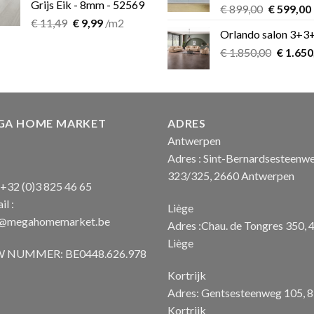
Grijs Eik - 8mm - 52569
Oorspron
€
899,00
€
599,00
Oorspronkelijke
Huidige
€
11,49
€
9,99
/m2
prijs
Orlando salon 3+3
prijs
prijs
was:
i
was:
is:
Oorspro
€
1.850,00
€ 899,00.
€
1.650
€ 11,49.
€ 9,99.
prijs
was:
€ 1.850
GA HOME MARKET
ADRES
Antwerpen
Adres : Sint-Bernardsesteenw
323/325, 2660 Antwerpen
: +32 (0)3 825 46 65
il :
Liège
o@megahomemarket.be
Adres :Chau. de Tongres 350, 
Liège
 NUMMER: BE0448.626.978
Kortrijk
Adres: Gentsesteenweg 105, 
Kortrijk