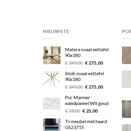
NIEUWSTE
PO
Matera ovaal eettafel
90x180
Oorspronkelijke
Huidige
€
349,00
€
275,00
prijs
prijs
Stoik ovaal eettafel
was:
is:
90x180
€ 349,00.
€ 275,00.
Oorspronkelijke
Huidige
€
349,00
€
275,00
prijs
prijs
Pvc Marmer
was:
is:
wandpaneel Wit goud
€ 349,00.
€ 275,00.
Oorspronkelijke
Huidige
€
39,00
€
25,00
prijs
prijs
Tv meubel met haard
was:
is:
GS23715
€ 39,00.
€ 25,00.