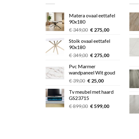
Matera ovaal eettafel
90x180
Oorspronkelijke
Huidige
€
349,00
€
275,00
prijs
prijs
Stoik ovaal eettafel
was:
is:
90x180
€ 349,00.
€ 275,00.
Oorspronkelijke
Huidige
€
349,00
€
275,00
prijs
prijs
Pvc Marmer
was:
is:
wandpaneel Wit goud
€ 349,00.
€ 275,00.
Oorspronkelijke
Huidige
€
39,00
€
25,00
prijs
prijs
Tv meubel met haard
was:
is:
GS23715
€ 39,00.
€ 25,00.
Oorspronkelijke
Huidige
€
899,00
€
599,00
prijs
prijs
was:
is:
€ 899,00.
€ 599,00.