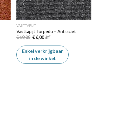
VASTTAPIJT
Vasttapijt Torpedo – Antraciet
Oorspronkelijke
Huidige
€
10,00
€
6,00
/m²
prijs
prijs
was:
is:
€ 10,00.
€ 6,00.
Enkel verkrijgbaar
in de winkel
.