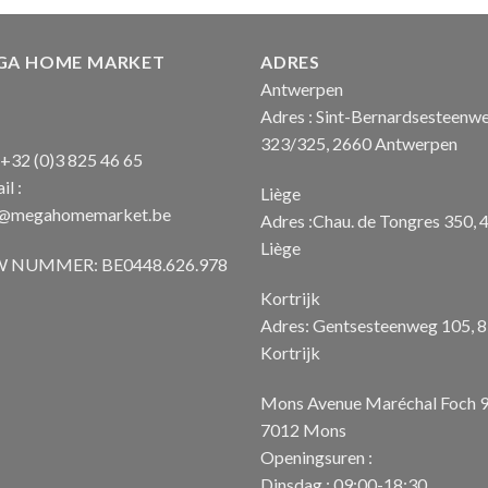
€ 1.850
GA HOME MARKET
ADRES
Antwerpen
Adres : Sint-Bernardsesteenw
323/325, 2660 Antwerpen
: +32 (0)3 825 46 65
il :
Liège
o@megahomemarket.be
Adres :Chau. de Tongres 350, 
Liège
 NUMMER: BE0448.626.978
Kortrijk
Adres: Gentsesteenweg 105, 
Kortrijk
Mons Avenue Maréchal Foch 
7012 Mons
Openingsuren :
Dinsdag : 09:00-18:30