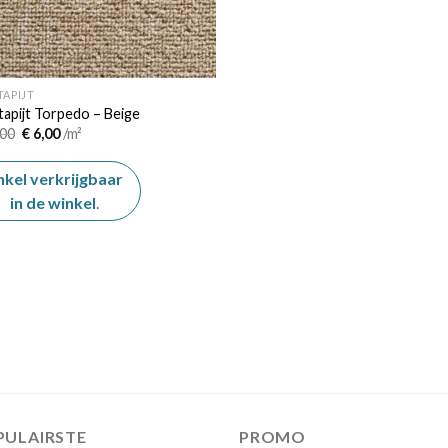
TAPIJT
tapijt Torpedo – Beige
Oorspronkelijke
Huidige
00
€
6,00
/m²
prijs
prijs
was:
is:
€ 10,00.
€ 6,00.
nkel verkrijgbaar
in de winkel
.
PULAIRSTE
PROMO