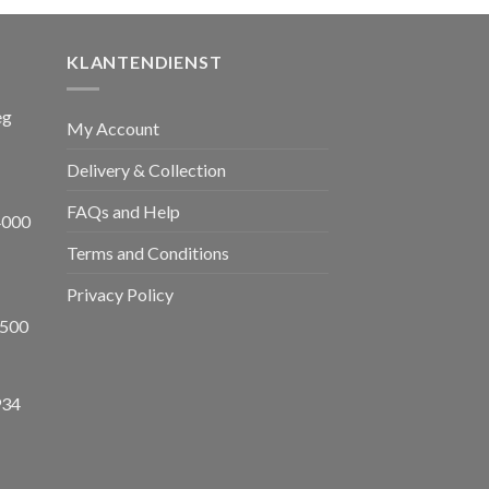
,00.
€ 1.650,00.
KLANTENDIENST
eg
My Account
Delivery & Collection
FAQs and Help
4000
Terms and Conditions
Privacy Policy
8500
934