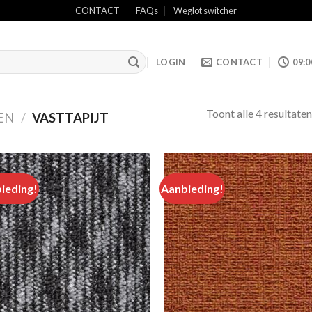
CONTACT
FAQs
Weglot switcher
LOGIN
CONTACT
09:0
Toont alle 4 resultaten
EN
/
VASTTAPIJT
ieding!
Aanbieding!
Add to
Add
wishlist
wish