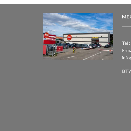
ME
Tel 
E-ma
inf
BTW