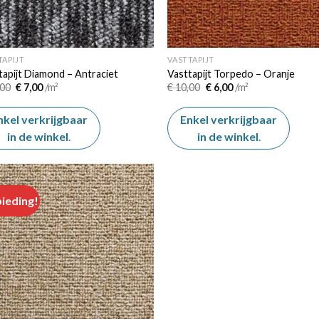
TAPIJT
VASTTAPIJT
tapijt Diamond – Antraciet
Vasttapijt Torpedo – Oranje
Oorspronkelijke
Huidige
Oorspronkelijke
Huidige
00
€
7,00
/m²
€
10,00
€
6,00
/m²
prijs
prijs
prijs
prijs
was:
is:
was:
is:
€ 12,00.
€ 7,00.
€ 10,00.
€ 6,00.
nkel verkrijgbaar
Enkel verkrijgbaar
in de winkel
.
in de winkel
.
ieding!
Add to
wishlist