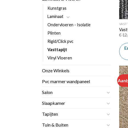
Kunstgras
Laminaat
VAST
Ondervloeren - Isolatie
Vast
Plinten
€
12,
Rigid/Click pvc
E
Vasttapijt
Vinyl Vloeren
Onze Winkels
Aanb
Pvc marmer wandpaneel
Salon
Slaapkamer
Tapijten
Tuin & Buiten