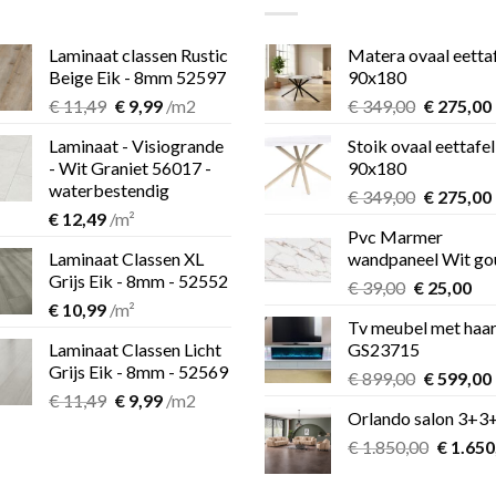
Laminaat classen Rustic
Matera ovaal eetta
Beige Eik - 8mm 52597
90x180
Oorspronkelijke
Huidige
Oorspron
€
11,49
€
9,99
/m2
€
349,00
€
275,00
prijs
prijs
prijs
Laminaat - Visiogrande
Stoik ovaal eettafel
was:
is:
was:
i
- Wit Graniet 56017 -
90x180
€ 11,49.
€ 9,99.
€ 349,00.
waterbestendig
Oorspron
€
349,00
€
275,00
€
12,49
/m²
prijs
Pvc Marmer
was:
i
Laminaat Classen XL
wandpaneel Wit go
€ 349,00.
Grijs Eik - 8mm - 52552
Oorspronk
Hu
€
39,00
€
25,00
€
10,99
/m²
prijs
pri
Tv meubel met haa
was:
is:
Laminaat Classen Licht
GS23715
€ 39,00.
€ 2
Grijs Eik - 8mm - 52569
Oorspron
€
899,00
€
599,00
Oorspronkelijke
Huidige
€
11,49
€
9,99
/m2
prijs
Orlando salon 3+3
prijs
prijs
was:
i
was:
is:
Oorspro
€
1.850,00
€ 899,00.
€
1.650
€ 11,49.
€ 9,99.
prijs
was: