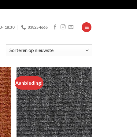
0 - 18:30
038254665
Aanbieding!
 to
Add to
list
wishlist