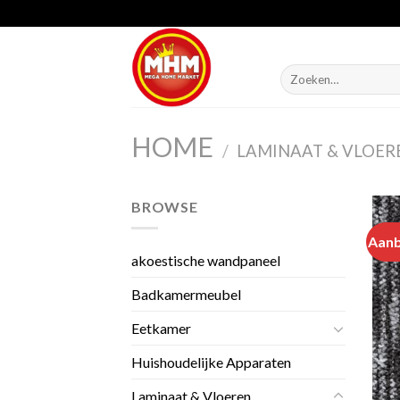
Skip
to
content
Zoeken
naar:
HOME
/
LAMINAAT & VLOER
BROWSE
Aanb
akoestische wandpaneel
Badkamermeubel
Eetkamer
Huishoudelijke Apparaten
Laminaat & Vloeren