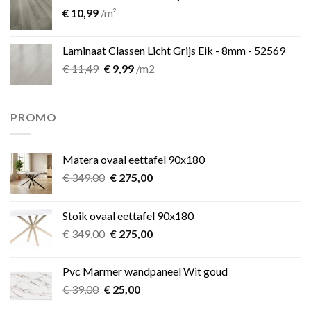
€
10,99
/m²
Laminaat Classen Licht Grijs Eik - 8mm - 52569
Oorspronkelijke
Huidige
€
11,49
€
9,99
/m2
prijs
prijs
was:
is:
€ 11,49.
€ 9,99.
PROMO
Matera ovaal eettafel 90x180
Oorspronkelijke
Huidige
€
349,00
€
275,00
prijs
prijs
was:
is:
Stoik ovaal eettafel 90x180
€ 349,00.
€ 275,00.
Oorspronkelijke
Huidige
€
349,00
€
275,00
prijs
prijs
was:
is:
Pvc Marmer wandpaneel Wit goud
€ 349,00.
€ 275,00.
Oorspronkelijke
Huidige
€
39,00
€
25,00
prijs
prijs