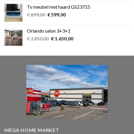
was:
is:
Tv meubel met haard GS23715
€ 39,00.
€ 25,00.
Oorspronkelijke
Huidige
€
899,00
€
599,00
prijs
prijs
was:
is:
Orlando salon 3+3+1
€ 899,00.
€ 599,00.
Oorspronkelijke
Huidige
€
1.850,00
€
1.650,00
prijs
prijs
was:
is:
€ 1.850,00.
€ 1.650,00.
MEGA HOME MARKET