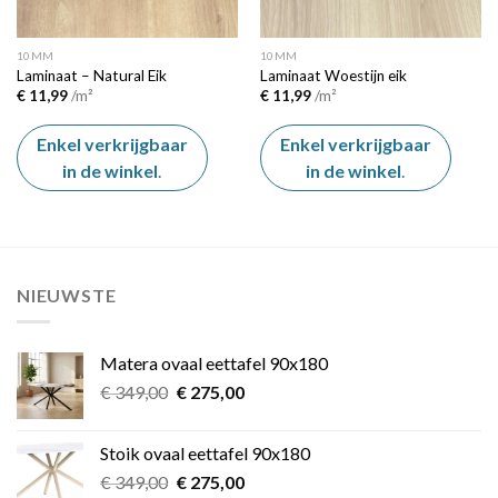
10MM
10MM
Laminaat – Natural Eik
Laminaat Woestijn eik
€
11,99
/m²
€
11,99
/m²
Enkel verkrijgbaar
Enkel verkrijgbaar
in de winkel
.
in de winkel
.
NIEUWSTE
Matera ovaal eettafel 90x180
Oorspronkelijke
Huidige
€
349,00
€
275,00
prijs
prijs
was:
is:
Stoik ovaal eettafel 90x180
€ 349,00.
€ 275,00.
Oorspronkelijke
Huidige
€
349,00
€
275,00