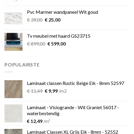
prijs
prijs
was:
is:
Pvc Marmer wandpaneel Wit goud
€ 349,00.
€ 275,00.
Oorspronkelijke
Huidige
€
39,00
€
25,00
prijs
prijs
was:
is:
Tv meubel met haard GS23715
€ 39,00.
€ 25,00.
Oorspronkelijke
Huidige
€
899,00
€
599,00
prijs
prijs
was:
is:
€ 899,00.
€ 599,00.
POPULAIRSTE
Laminaat classen Rustic Beige Eik - 8mm 52597
Oorspronkelijke
Huidige
€
11,49
€
9,99
/m2
prijs
prijs
was:
is:
Laminaat - Visiogrande - Wit Graniet 56017 -
€ 11,49.
€ 9,99.
waterbestendig
€
12,49
/m²
Laminaat Classen XL Grijs Eik - 8mm - 52552