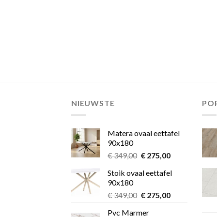
NIEUWSTE
PO
Matera ovaal eettafel
90x180
Oorspronkelijke
Huidige
€
349,00
€
275,00
prijs
prijs
Stoik ovaal eettafel
was:
is:
90x180
€ 349,00.
€ 275,00.
Oorspronkelijke
Huidige
€
349,00
€
275,00
prijs
prijs
Pvc Marmer
was:
is: