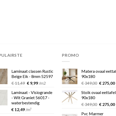
PULAIRSTE
PROMO
Laminaat classen Rustic
Matera ovaal eetta
Beige Eik - 8mm 52597
90x180
Oorspronkelijke
Huidige
Oorspron
€
11,49
€
9,99
/m2
€
349,00
€
275,00
prijs
prijs
prijs
Laminaat - Visiogrande
Stoik ovaal eettafel
was:
is:
was:
i
- Wit Graniet 56017 -
90x180
€ 11,49.
€ 9,99.
€ 349,00.
waterbestendig
Oorspron
€
349,00
€
275,00
€
12,49
/m²
prijs
Pvc Marmer
was:
i