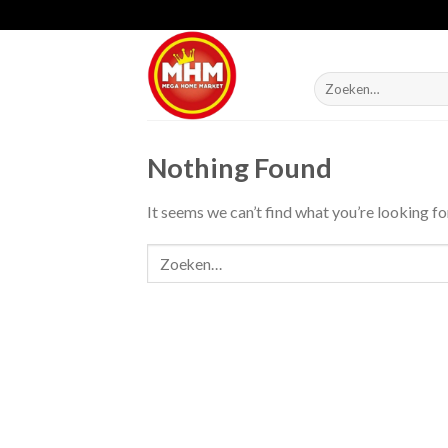
Skip
to
content
Zoeken
naar:
Nothing Found
It seems we can’t find what you’re looking fo