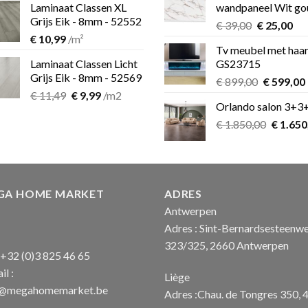
Laminaat Classen XL
wandpaneel Wit go
€ 349,00.
Grijs Eik - 8mm - 52552
Oorspronk
Hu
€
39,00
€
25,00
€
10,99
/m²
prijs
pri
Tv meubel met haa
was:
is:
Laminaat Classen Licht
GS23715
€ 39,00.
€ 2
Grijs Eik - 8mm - 52569
Oorspron
€
899,00
€
599,00
Oorspronkelijke
Huidige
€
11,49
€
9,99
/m2
prijs
Orlando salon 3+3
prijs
prijs
was:
i
was:
is:
Oorspro
€
1.850,00
€ 899,00.
€
1.650
€ 11,49.
€ 9,99.
prijs
was:
€ 1.850
GA HOME MARKET
ADRES
Antwerpen
Adres : Sint-Bernardsesteenw
323/325, 2660 Antwerpen
: +32 (0)3 825 46 65
il :
Liège
o@megahomemarket.be
Adres :Chau. de Tongres 350, 