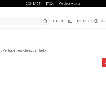
CONTACT
FAQs
Weglot switcher
LOGIN
CONTACT
09:0
r. Perhaps searching can help.