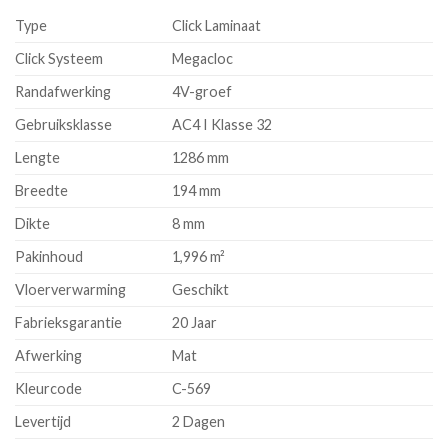
prijs
prijs
Type
Click Laminaat
was:
is:
€ 11,49.
€ 9,99.
Click Systeem
Megacloc
Randafwerking
4V-groef
Gebruiksklasse
AC4 I Klasse 32
Lengte
1286 mm
Breedte
194 mm
Dikte
8 mm
Pakinhoud
1,996 m²
Vloerverwarming
Geschikt
Fabrieksgarantie
20 Jaar
Afwerking
Mat
Kleurcode
C-569
Levertijd
2 Dagen