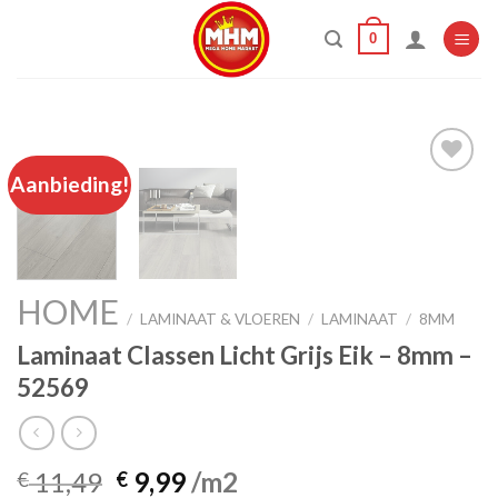
Skip
0
to
content
Aanbieding!
Add to
wishlist
HOME
/
LAMINAAT & VLOEREN
/
LAMINAAT
/
8MM
Laminaat Classen Licht Grijs Eik – 8mm –
52569
Oorspronkelijke
Huidige
11,49
9,99
/m2
€
€