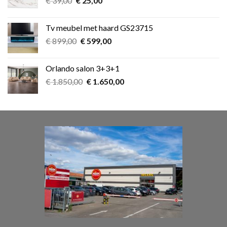
€
39,00
€
25,00
prijs
prijs
was:
is:
Tv meubel met haard GS23715
€ 39,00.
€ 25,00.
Oorspronkelijke
Huidige
€
899,00
€
599,00
prijs
prijs
was:
is:
Orlando salon 3+3+1
€ 899,00.
€ 599,00.
Oorspronkelijke
Huidige
€
1.850,00
€
1.650,00
prijs
prijs
was:
is:
€ 1.850,00.
€ 1.650,00.