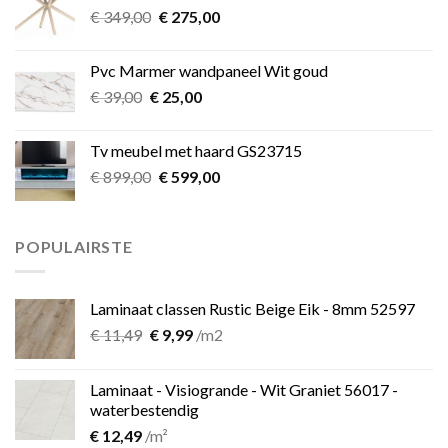
Oorspronkelijke
Huidige
€
349,00
€
275,00
prijs
prijs
was:
is:
Pvc Marmer wandpaneel Wit goud
€ 349,00.
€ 275,00.
Oorspronkelijke
Huidige
€
39,00
€
25,00
prijs
prijs
was:
is:
Tv meubel met haard GS23715
€ 39,00.
€ 25,00.
Oorspronkelijke
Huidige
€
899,00
€
599,00
prijs
prijs
was:
is:
€ 899,00.
€ 599,00.
POPULAIRSTE
Laminaat classen Rustic Beige Eik - 8mm 52597
Oorspronkelijke
Huidige
€
11,49
€
9,99
/m2
prijs
prijs
was:
is:
Laminaat - Visiogrande - Wit Graniet 56017 -
€ 11,49.
€ 9,99.
waterbestendig
€
12,49
/m²