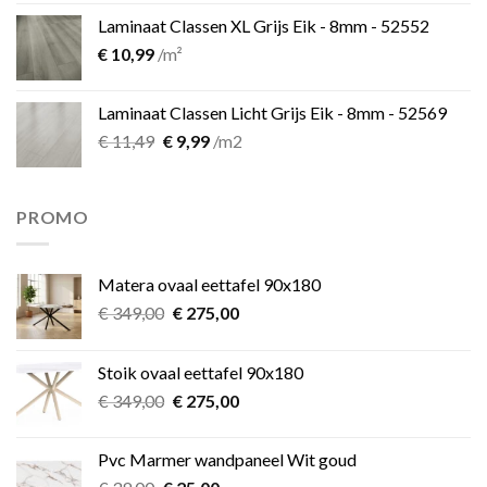
Laminaat Classen XL Grijs Eik - 8mm - 52552
€
10,99
/m²
Laminaat Classen Licht Grijs Eik - 8mm - 52569
Oorspronkelijke
Huidige
€
11,49
€
9,99
/m2
prijs
prijs
was:
is:
€ 11,49.
€ 9,99.
PROMO
Matera ovaal eettafel 90x180
Oorspronkelijke
Huidige
€
349,00
€
275,00
prijs
prijs
was:
is:
Stoik ovaal eettafel 90x180
€ 349,00.
€ 275,00.
Oorspronkelijke
Huidige
€
349,00
€
275,00
prijs
prijs
was:
is:
Pvc Marmer wandpaneel Wit goud
€ 349,00.
€ 275,00.
Oorspronkelijke
Huidige