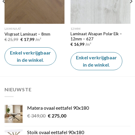
LAMINAAT
12MM
Laminaat Alsapan Polar Eik –
Visgraat Laminaat – 8mm
12mm – 627
Oorspronkelijke
Huidige
€
25,99
€
17,99
/m²
prijs
prijs
€
16,99
/m²
was:
is:
€ 25,99.
€ 17,99.
Enkel verkrijgbaar
Enkel verkrijgbaar
in de winkel
.
in de winkel
.
NIEUWSTE
Matera ovaal eettafel 90x180
Oorspronkelijke
Huidige
€
349,00
€
275,00
prijs
prijs
was:
is:
Stoik ovaal eettafel 90x180
€ 349,00.
€ 275,00.