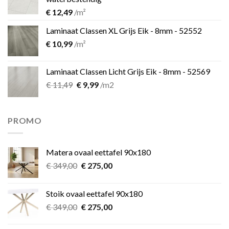
€
12,49
/m²
Laminaat Classen XL Grijs Eik - 8mm - 52552
€
10,99
/m²
Laminaat Classen Licht Grijs Eik - 8mm - 52569
Oorspronkelijke
Huidige
€
11,49
€
9,99
/m2
prijs
prijs
was:
is:
€ 11,49.
€ 9,99.
PROMO
Matera ovaal eettafel 90x180
Oorspronkelijke
Huidige
€
349,00
€
275,00
prijs
prijs
was:
is:
Stoik ovaal eettafel 90x180
€ 349,00.
€ 275,00.
Oorspronkelijke
Huidige
€
349,00
€
275,00
prijs
prijs
was:
is: