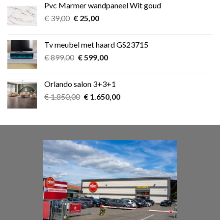
Pvc Marmer wandpaneel Wit goud
€ 349,00.
€ 275,00.
Oorspronkelijke
Huidige
€
39,00
€
25,00
prijs
prijs
was:
is:
Tv meubel met haard GS23715
€ 39,00.
€ 25,00.
Oorspronkelijke
Huidige
€
899,00
€
599,00
prijs
prijs
was:
is:
Orlando salon 3+3+1
€ 899,00.
€ 599,00.
Oorspronkelijke
Huidige
€
1.850,00
€
1.650,00
prijs
prijs
was:
is:
€ 1.850,00.
€ 1.650,00.