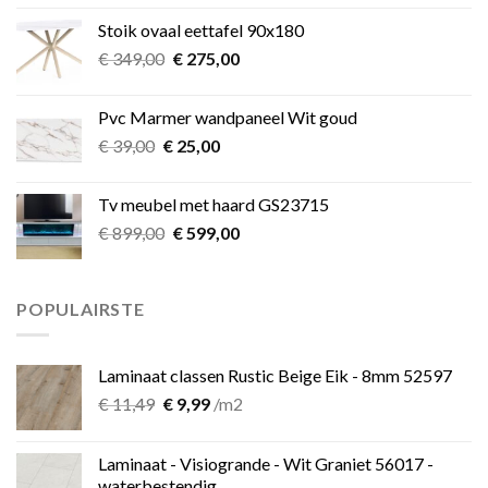
was:
is:
Stoik ovaal eettafel 90x180
€ 349,00.
€ 275,00.
Oorspronkelijke
Huidige
€
349,00
€
275,00
prijs
prijs
was:
is:
Pvc Marmer wandpaneel Wit goud
€ 349,00.
€ 275,00.
Oorspronkelijke
Huidige
€
39,00
€
25,00
prijs
prijs
was:
is:
Tv meubel met haard GS23715
€ 39,00.
€ 25,00.
Oorspronkelijke
Huidige
€
899,00
€
599,00
prijs
prijs
was:
is:
€ 899,00.
€ 599,00.
POPULAIRSTE
Laminaat classen Rustic Beige Eik - 8mm 52597
Oorspronkelijke
Huidige
€
11,49
€
9,99
/m2
prijs
prijs
was:
is:
Laminaat - Visiogrande - Wit Graniet 56017 -
€ 11,49.
€ 9,99.
waterbestendig