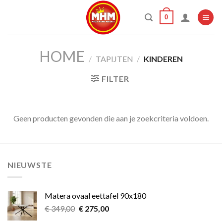
Skip
0
to
content
HOME
/
TAPIJTEN
/
KINDEREN
FILTER
Geen producten gevonden die aan je zoekcriteria voldoen.
NIEUWSTE
Matera ovaal eettafel 90x180
Oorspronkelijke
Huidige
€
349,00
€
275,00
prijs
prijs