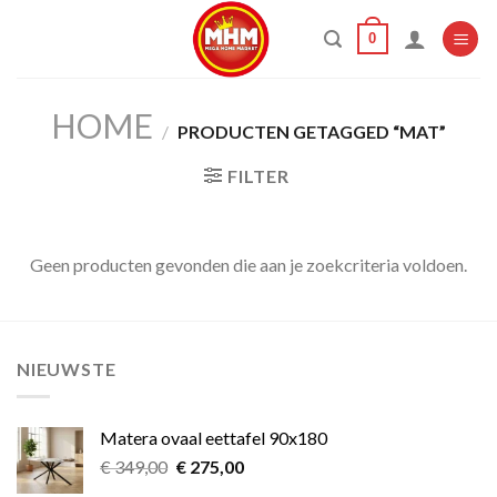
Skip
0
to
content
HOME
/
PRODUCTEN GETAGGED “MAT”
FILTER
Geen producten gevonden die aan je zoekcriteria voldoen.
NIEUWSTE
Matera ovaal eettafel 90x180
Oorspronkelijke
Huidige
€
349,00
€
275,00
prijs
prijs