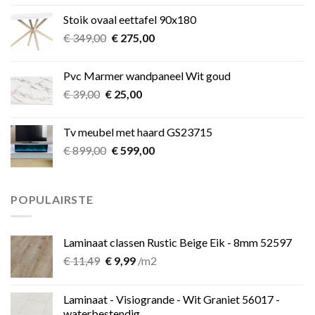
was:
is:
Stoik ovaal eettafel 90x180
€ 349,00.
€ 275,00.
Oorspronkelijke
Huidige
€
349,00
€
275,00
prijs
prijs
was:
is:
Pvc Marmer wandpaneel Wit goud
€ 349,00.
€ 275,00.
Oorspronkelijke
Huidige
€
39,00
€
25,00
prijs
prijs
was:
is:
Tv meubel met haard GS23715
€ 39,00.
€ 25,00.
Oorspronkelijke
Huidige
€
899,00
€
599,00
prijs
prijs
was:
is:
€ 899,00.
€ 599,00.
POPULAIRSTE
Laminaat classen Rustic Beige Eik - 8mm 52597
Oorspronkelijke
Huidige
€
11,49
€
9,99
/m2
prijs
prijs
was:
is:
Laminaat - Visiogrande - Wit Graniet 56017 -
€ 11,49.
€ 9,99.
waterbestendig