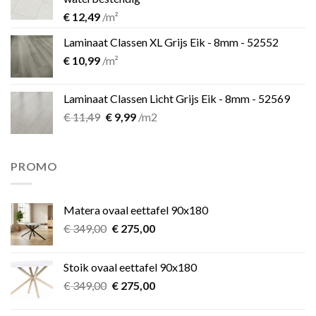
€
12,49
/m²
Laminaat Classen XL Grijs Eik - 8mm - 52552
€
10,99
/m²
Laminaat Classen Licht Grijs Eik - 8mm - 52569
Oorspronkelijke
Huidige
€
11,49
€
9,99
/m2
prijs
prijs
was:
is:
€ 11,49.
€ 9,99.
PROMO
Matera ovaal eettafel 90x180
Oorspronkelijke
Huidige
€
349,00
€
275,00
prijs
prijs
was:
is:
Stoik ovaal eettafel 90x180
€ 349,00.
€ 275,00.
Oorspronkelijke
Huidige
€
349,00
€
275,00
prijs
prijs
was:
is: