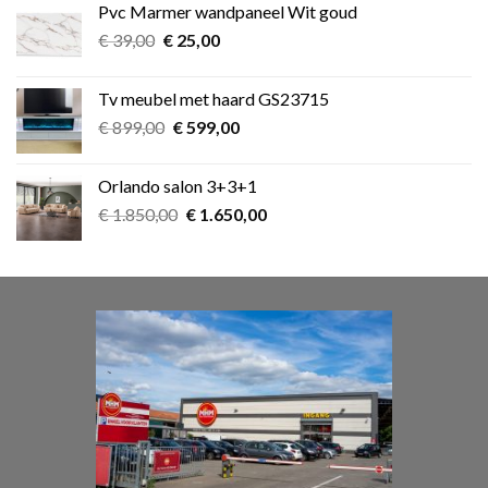
Pvc Marmer wandpaneel Wit goud
€ 349,00.
€ 275,00.
Oorspronkelijke
Huidige
€
39,00
€
25,00
prijs
prijs
was:
is:
Tv meubel met haard GS23715
€ 39,00.
€ 25,00.
Oorspronkelijke
Huidige
€
899,00
€
599,00
prijs
prijs
was:
is:
Orlando salon 3+3+1
€ 899,00.
€ 599,00.
Oorspronkelijke
Huidige
€
1.850,00
€
1.650,00
prijs
prijs
was:
is:
€ 1.850,00.
€ 1.650,00.