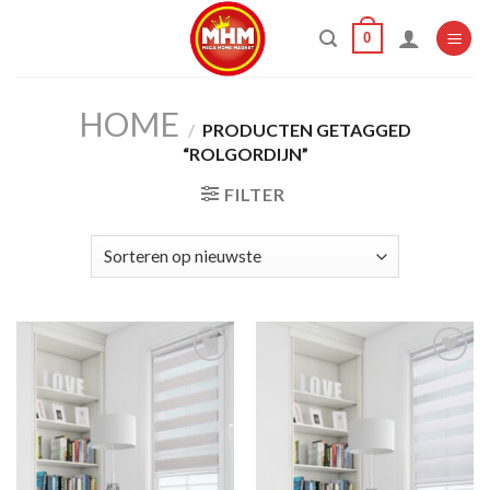
Skip
0
to
content
HOME
/
PRODUCTEN GETAGGED
“ROLGORDIJN”
FILTER
Add to
Add to
wishlist
wishlist