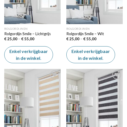
ROLGORDIJNEN
ROLGORDIJNEN
Rolgordijn Smile – Lichtgrijs
Rolgordijn Smile – Wit
Price
Price
€
25,00
–
€
55,00
€
25,00
–
€
55,00
range:
range:
€ 25,00
€ 25,00
through
through
Enkel verkrijgbaar
Enkel verkrijgbaar
€ 55,00
€ 55,00
in de winkel
.
in de winkel
.
Add to
Add to
wishlist
wishlist