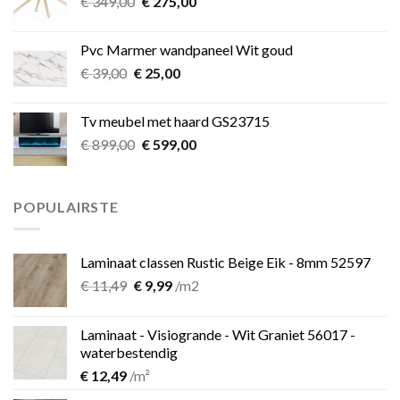
Oorspronkelijke
Huidige
€
349,00
€
275,00
prijs
prijs
was:
is:
Pvc Marmer wandpaneel Wit goud
€ 349,00.
€ 275,00.
Oorspronkelijke
Huidige
€
39,00
€
25,00
prijs
prijs
was:
is:
Tv meubel met haard GS23715
€ 39,00.
€ 25,00.
Oorspronkelijke
Huidige
€
899,00
€
599,00
prijs
prijs
was:
is:
€ 899,00.
€ 599,00.
POPULAIRSTE
Laminaat classen Rustic Beige Eik - 8mm 52597
Oorspronkelijke
Huidige
€
11,49
€
9,99
/m2
prijs
prijs
was:
is:
Laminaat - Visiogrande - Wit Graniet 56017 -
€ 11,49.
€ 9,99.
waterbestendig
€
12,49
/m²