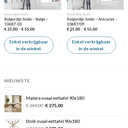
ROLGORDIJNEN
ROLGORDIJNEN
Rolgordijn Smile – Beige –
Rolgordijn Smile – Antraciet –
10687-03
10687/09
Price
Price
€
25,00
–
€
55,00
€
25,00
–
€
55,00
range:
range:
€ 25,00
€ 25,00
through
through
Enkel verkrijgbaar
Enkel verkrijgbaar
€ 55,00
€ 55,00
in de winkel
.
in de winkel
.
NIEUWSTE
Matera ovaal eettafel 90x180
Oorspronkelijke
Huidige
€
349,00
€
275,00
prijs
prijs
was:
is:
Stoik ovaal eettafel 90x180
€ 349,00.
€ 275,00.