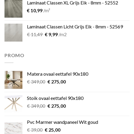
Laminaat Classen XL Grijs Eik - 8mm - 52552
€
10,99
/m²
Laminaat Classen Licht Grijs Eik - 8mm - 52569
Oorspronkelijke
Huidige
€
11,49
€
9,99
/m2
prijs
prijs
was:
is:
€ 11,49.
€ 9,99.
PROMO
Matera ovaal eettafel 90x180
Oorspronkelijke
Huidige
€
349,00
€
275,00
prijs
prijs
was:
is:
Stoik ovaal eettafel 90x180
€ 349,00.
€ 275,00.
Oorspronkelijke
Huidige
€
349,00
€
275,00
prijs
prijs
was:
is:
Pvc Marmer wandpaneel Wit goud
€ 349,00.
€ 275,00.
Oorspronkelijke
Huidige
€
39,00
€
25,00