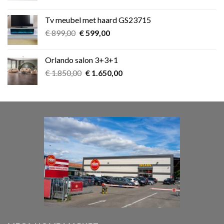
prijs
prijs
was:
is:
Tv meubel met haard GS23715
€ 39,00.
€ 25,00.
Oorspronkelijke
Huidige
€
899,00
€
599,00
prijs
prijs
was:
is:
Orlando salon 3+3+1
€ 899,00.
€ 599,00.
Oorspronkelijke
Huidige
€
1.850,00
€
1.650,00
prijs
prijs
was:
is:
€ 1.850,00.
€ 1.650,00.