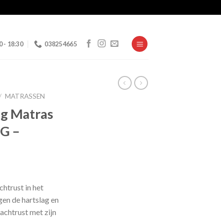
0 - 18:30
038254665
/
MATRASSEN
g Matras
G –
elijke
uidige
rijs
chtrust in het
:
gen de hartslag en
 239,00.
achtrust met zijn