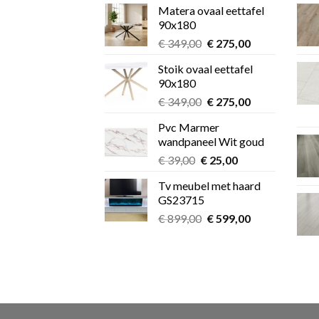
Matera ovaal eettafel
90x180
Oorspronkelijke
Huidige
€
349,00
€
275,00
prijs
prijs
Stoik ovaal eettafel
was:
is:
90x180
€ 349,00.
€ 275,00.
Oorspronkelijke
Huidige
€
349,00
€
275,00
prijs
prijs
Pvc Marmer
was:
is:
wandpaneel Wit goud
€ 349,00.
€ 275,00.
Oorspronkelijke
Huidige
€
39,00
€
25,00
prijs
prijs
Tv meubel met haard
was:
is:
GS23715
€ 39,00.
€ 25,00.
Oorspronkelijke
Huidige
€
899,00
€
599,00
prijs
prijs
was:
is:
€ 899,00.
€ 599,00.