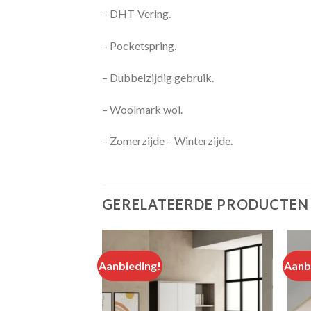
– DHT-Vering.
– Pocketspring.
– Dubbelzijdig gebruik.
– Woolmark wol.
– Zomerzijde – Winterzijde.
GERELATEERDE PRODUCTEN
Aanbieding!
Aanb
Add to
Add to
wishlist
wishlist