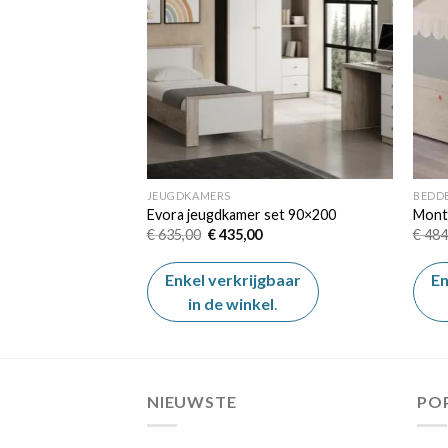
JEUGDKAMERS
BEDD
0×180
Evora jeugdkamer set 90×200
Mont
elijke
dige
Oorspronkelijke
Huidige
€
635,00
€
435,00
€
484
js
prijs
prijs
was:
is:
9,00.
€ 635,00.
€ 435,00.
gbaar
Enkel verkrijgbaar
En
el
.
in de winkel
.
NIEUWSTE
PO