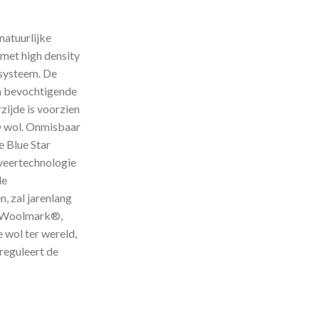
natuurlijke
met high density
systeem. De
en bevochtigende
rzijde is voorzien
 wol. Onmisbaar
e Blue Star
veertechnologie
le
, zal jarenlang
e. Woolmark®,
e wol ter wereld,
 reguleert de