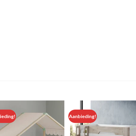
ieding!
Aanbieding!
Add to
Add
wishlist
wishl