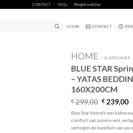
CONTACT
FAQs
Weglot switcher
LOGIN
CONTACT
09:0
HOME
/
SLAAPKAMER
BLUE STAR Sprin
– YATAS BEDDIN
Add to
wishlist
160X200CM
Oorspronk
H
299,00
239,00
€
€
prijs
p
Blue Star belooft een kalme na
was:
is
comfort van zuivere wol, verla
€ 299,00.
€
verhogen de kwaliteit van uw n