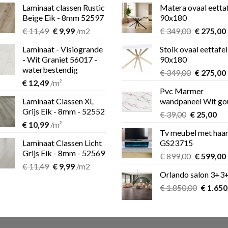
Laminaat classen Rustic
Matera ovaal eetta
Beige Eik - 8mm 52597
90x180
Oorspronkelijke
Huidige
Oorspron
€
11,49
€
9,99
/m2
€
349,00
€
275,00
prijs
prijs
prijs
Laminaat - Visiogrande
Stoik ovaal eettafel
was:
is:
was:
i
- Wit Graniet 56017 -
90x180
€ 11,49.
€ 9,99.
€ 349,00.
waterbestendig
Oorspron
€
349,00
€
275,00
€
12,49
/m²
prijs
Pvc Marmer
was:
i
Laminaat Classen XL
wandpaneel Wit go
€ 349,00.
Grijs Eik - 8mm - 52552
Oorspronk
Hu
€
39,00
€
25,00
€
10,99
/m²
prijs
pri
Tv meubel met haa
was:
is:
Laminaat Classen Licht
GS23715
€ 39,00.
€ 2
Grijs Eik - 8mm - 52569
Oorspron
€
899,00
€
599,00
Oorspronkelijke
Huidige
€
11,49
€
9,99
/m2
prijs
Orlando salon 3+3
prijs
prijs
was:
i
was:
is:
Oorspro
€
1.850,00
€ 899,00.
€
1.650
€ 11,49.
€ 9,99.
prijs
was:
€ 1.850