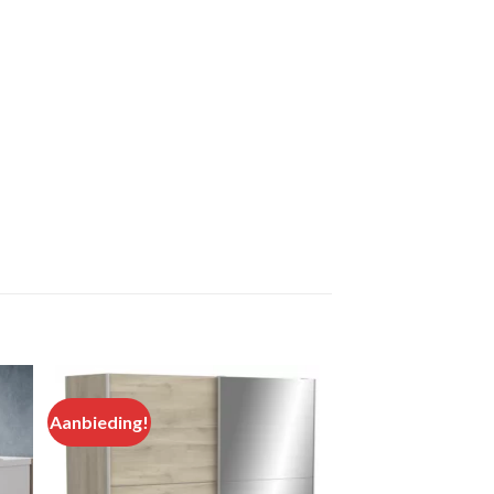
Aanbieding!
 to
Add to
ist
wishlist