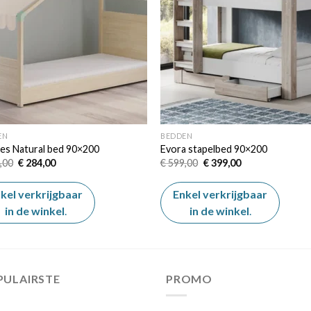
EN
BEDDEN
es Natural bed 90×200
Evora stapelbed 90×200
Oorspronkelijke
Huidige
Oorspronkelijke
Huidige
,00
€
284,00
€
599,00
€
399,00
prijs
prijs
prijs
prijs
was:
is:
was:
is:
€ 484,00.
€ 284,00.
€ 599,00.
€ 399,00.
kel verkrijgbaar
Enkel verkrijgbaar
in de winkel
.
in de winkel
.
PULAIRSTE
PROMO