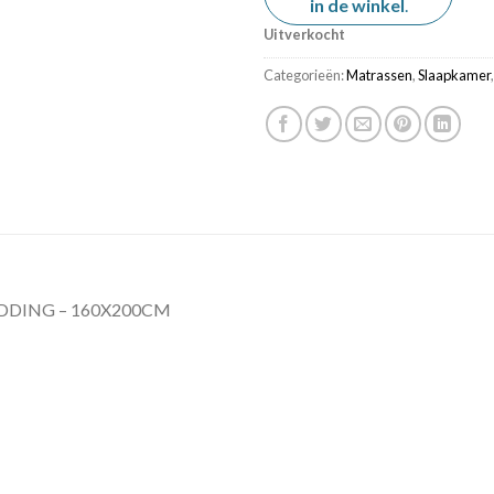
in de winkel
.
Uitverkocht
Categorieën:
Matrassen
,
Slaapkamer
EDDING – 160X200CM