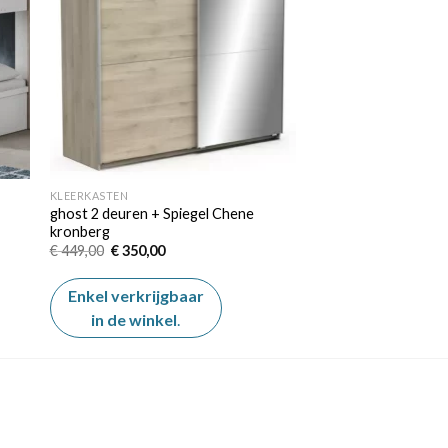
KLEERKASTEN
ghost 2 deuren + Spiegel Chene
kronberg
Oorspronkelijke
Huidige
€
449,00
€
350,00
prijs
prijs
was:
is:
€ 449,00.
€ 350,00.
Enkel verkrijgbaar
in de winkel
.