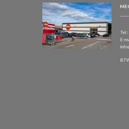
ME
Tel 
E-ma
inf
BTW