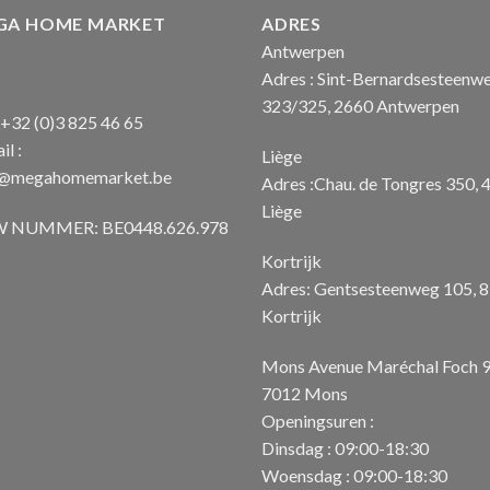
GA HOME MARKET
ADRES
Antwerpen
Adres : Sint-Bernardsesteenw
323/325, 2660 Antwerpen
: +32 (0)3 825 46 65
il :
Liège
o@megahomemarket.be
Adres :Chau. de Tongres 350, 
Liège
 NUMMER: BE0448.626.978
Kortrijk
Adres: Gentsesteenweg 105, 
Kortrijk
Mons Avenue Maréchal Foch 
7012 Mons
Openingsuren :
Dinsdag : 09:00-18:30
Woensdag : 09:00-18:30