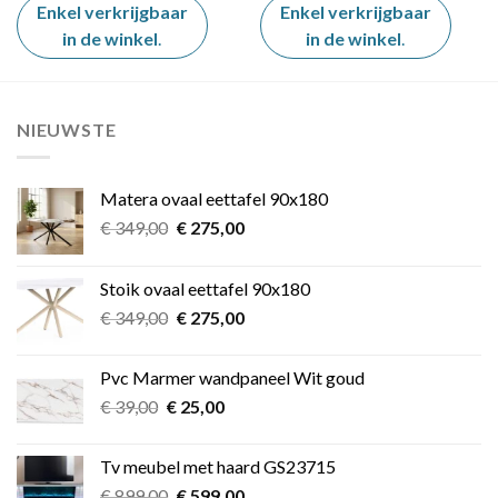
€ 1.099,00.
€ 949,00.
Enkel verkrijgbaar
Enkel verkrijgbaar
in de winkel
.
in de winkel
.
NIEUWSTE
Matera ovaal eettafel 90x180
Oorspronkelijke
Huidige
€
349,00
€
275,00
prijs
prijs
was:
is:
Stoik ovaal eettafel 90x180
€ 349,00.
€ 275,00.
Oorspronkelijke
Huidige
€
349,00
€
275,00
prijs
prijs
was:
is:
Pvc Marmer wandpaneel Wit goud
€ 349,00.
€ 275,00.
Oorspronkelijke
Huidige
€
39,00
€
25,00
prijs
prijs
was:
is:
Tv meubel met haard GS23715
€ 39,00.
€ 25,00.
Oorspronkelijke
Huidige
€
899,00
€
599,00