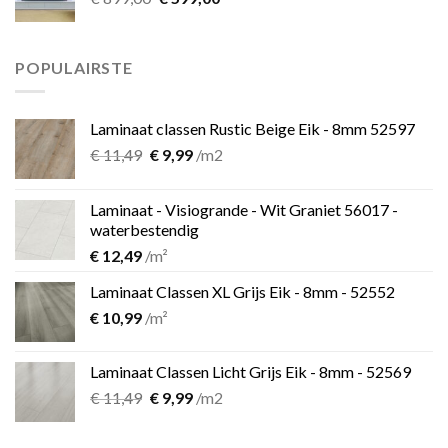
prijs
prijs
was:
is:
€ 899,00.
€ 599,00.
POPULAIRSTE
Laminaat classen Rustic Beige Eik - 8mm 52597
Oorspronkelijke
Huidige
€
11,49
€
9,99
/m2
prijs
prijs
was:
is:
Laminaat - Visiogrande - Wit Graniet 56017 -
€ 11,49.
€ 9,99.
waterbestendig
€
12,49
/m²
Laminaat Classen XL Grijs Eik - 8mm - 52552
€
10,99
/m²
Laminaat Classen Licht Grijs Eik - 8mm - 52569
Oorspronkelijke
Huidige
€
11,49
€
9,99
/m2
prijs
prijs
was:
is: