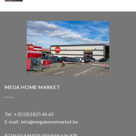
prijs
prijs
was:
is:
€ 1.850,00.
€ 1.650,00.
MEGA HOME MARKET
Tel : +32 (0)3 825 46 65
E-mail : info@megahomemarket.be
BTW NUMMER: BE0448.626.978