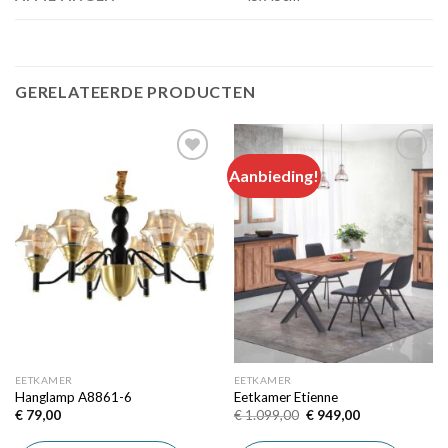
GERELATEERDE PRODUCTEN
Aanbieding!
Add to
Add to
wishlist
wishlist
EETKAMER
EETKAMER
Hanglamp A8861-6
Eetkamer Etienne
Oorspronkelijke
Huidige
€
79,00
€
1.099,00
€
949,00
prijs
prijs
was:
is: