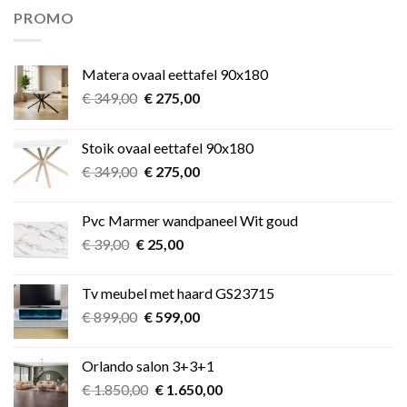
€ 11,49.
€ 9,99.
PROMO
Matera ovaal eettafel 90x180
Oorspronkelijke
Huidige
€
349,00
€
275,00
prijs
prijs
was:
is:
Stoik ovaal eettafel 90x180
€ 349,00.
€ 275,00.
Oorspronkelijke
Huidige
€
349,00
€
275,00
prijs
prijs
was:
is:
Pvc Marmer wandpaneel Wit goud
€ 349,00.
€ 275,00.
Oorspronkelijke
Huidige
€
39,00
€
25,00
prijs
prijs
was:
is:
Tv meubel met haard GS23715
€ 39,00.
€ 25,00.
Oorspronkelijke
Huidige
€
899,00
€
599,00
prijs
prijs
was:
is:
Orlando salon 3+3+1
€ 899,00.
€ 599,00.
Oorspronkelijke
Huidige
€
1.850,00
€
1.650,00