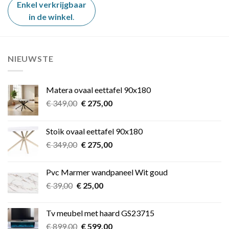
€ 35,00.
€ 19,00.
Enkel verkrijgbaar
in de winkel
.
NIEUWSTE
Matera ovaal eettafel 90x180
Oorspronkelijke
Huidige
€
349,00
€
275,00
prijs
prijs
was:
is:
Stoik ovaal eettafel 90x180
€ 349,00.
€ 275,00.
Oorspronkelijke
Huidige
€
349,00
€
275,00
prijs
prijs
was:
is:
Pvc Marmer wandpaneel Wit goud
€ 349,00.
€ 275,00.
Oorspronkelijke
Huidige
€
39,00
€
25,00
prijs
prijs
was:
is:
Tv meubel met haard GS23715
€ 39,00.
€ 25,00.
Oorspronkelijke
Huidige
€
899,00
€
599,00