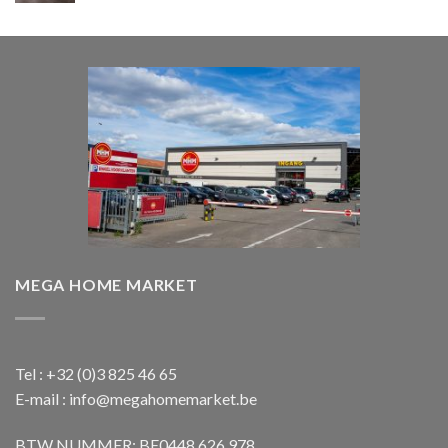
was:
is:
€ 1.850,00.
€ 1.650,00.
MEGA HOME MARKET
Tel : +32 (0)3 825 46 65
E-mail : info@megahomemarket.be
BTW NUMMER: BE0448.626.978