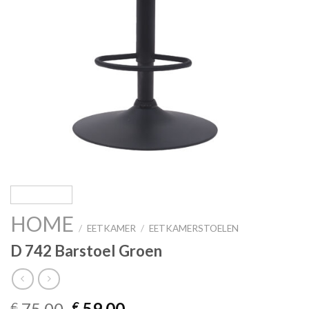
HOME
/
EETKAMER
/
EETKAMERSTOELEN
D 742 Barstoel Groen
Oorspronkelijke
Huidige
75,00
59,00
€
€