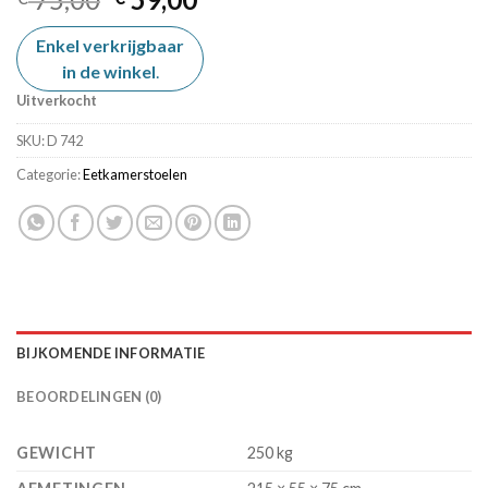
prijs
prijs
Enkel verkrijgbaar
was:
is:
in de winkel
€ 75,00.
.
€ 59,00.
Uitverkocht
SKU:
D 742
Categorie:
Eetkamerstoelen
BIJKOMENDE INFORMATIE
BEOORDELINGEN (0)
GEWICHT
250 kg