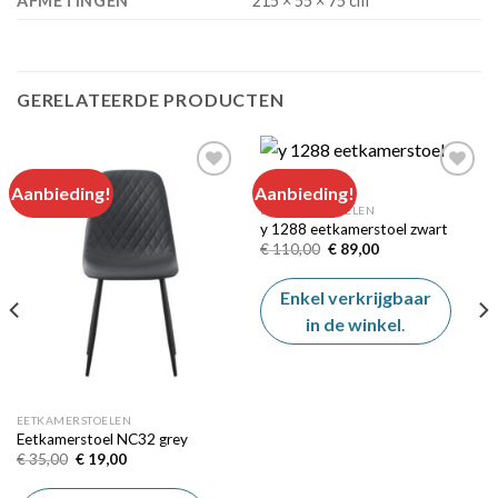
AFMETINGEN
215 × 55 × 75 cm
GERELATEERDE PRODUCTEN
Aanbieding!
Aanbieding!
EETKAMERSTOELEN
y 1288 eetkamerstoel zwart
Add to
Add to
wishlist
wishlist
Oorspronkelijke
Huidige
€
110,00
€
89,00
prijs
prijs
was:
is:
€ 110,00.
€ 89,00.
Enkel verkrijgbaar
in de winkel
.
EETKAMERSTOELEN
Eetkamerstoel NC32 grey
Oorspronkelijke
Huidige
€
35,00
€
19,00
prijs
prijs
was:
is: