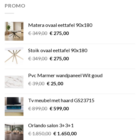
€ 11,49.
€ 9,99.
PROMO
Matera ovaal eettafel 90x180
Oorspronkelijke
Huidige
€
349,00
€
275,00
prijs
prijs
was:
is:
Stoik ovaal eettafel 90x180
€ 349,00.
€ 275,00.
Oorspronkelijke
Huidige
€
349,00
€
275,00
prijs
prijs
was:
is:
Pvc Marmer wandpaneel Wit goud
€ 349,00.
€ 275,00.
Oorspronkelijke
Huidige
€
39,00
€
25,00
prijs
prijs
was:
is:
Tv meubel met haard GS23715
€ 39,00.
€ 25,00.
Oorspronkelijke
Huidige
€
899,00
€
599,00
prijs
prijs
was:
is:
Orlando salon 3+3+1
€ 899,00.
€ 599,00.
Oorspronkelijke
Huidige
€
1.850,00
€
1.650,00
prijs
prijs