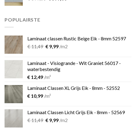
prijs
prijs
was:
is:
€ 899,00.
€ 599,00.
POPULAIRSTE
Laminaat classen Rustic Beige Eik - 8mm 52597
Oorspronkelijke
Huidige
€
11,49
€
9,99
/m2
prijs
prijs
was:
is:
Laminaat - Visiogrande - Wit Graniet 56017 -
€ 11,49.
€ 9,99.
waterbestendig
€
12,49
/m²
Laminaat Classen XL Grijs Eik - 8mm - 52552
€
10,99
/m²
Laminaat Classen Licht Grijs Eik - 8mm - 52569
Oorspronkelijke
Huidige
€
11,49
€
9,99
/m2
prijs
prijs
was:
is: