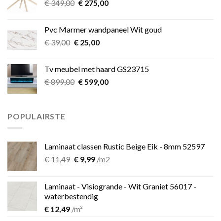
Oorspronkelijke
Huidige
€
349,00
€
275,00
prijs
prijs
was:
is:
Pvc Marmer wandpaneel Wit goud
€ 349,00.
€ 275,00.
Oorspronkelijke
Huidige
€
39,00
€
25,00
prijs
prijs
was:
is:
Tv meubel met haard GS23715
€ 39,00.
€ 25,00.
Oorspronkelijke
Huidige
€
899,00
€
599,00
prijs
prijs
was:
is:
€ 899,00.
€ 599,00.
POPULAIRSTE
Laminaat classen Rustic Beige Eik - 8mm 52597
Oorspronkelijke
Huidige
€
11,49
€
9,99
/m2
prijs
prijs
was:
is:
Laminaat - Visiogrande - Wit Graniet 56017 -
€ 11,49.
€ 9,99.
waterbestendig
€
12,49
/m²