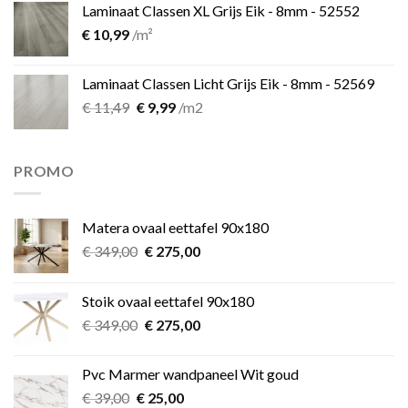
Laminaat Classen XL Grijs Eik - 8mm - 52552
€
10,99
/m²
Laminaat Classen Licht Grijs Eik - 8mm - 52569
Oorspronkelijke
Huidige
€
11,49
€
9,99
/m2
prijs
prijs
was:
is:
€ 11,49.
€ 9,99.
PROMO
Matera ovaal eettafel 90x180
Oorspronkelijke
Huidige
€
349,00
€
275,00
prijs
prijs
was:
is:
Stoik ovaal eettafel 90x180
€ 349,00.
€ 275,00.
Oorspronkelijke
Huidige
€
349,00
€
275,00
prijs
prijs
was:
is:
Pvc Marmer wandpaneel Wit goud
€ 349,00.
€ 275,00.
Oorspronkelijke
Huidige
€
39,00
€
25,00