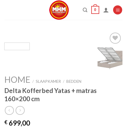
Skip
0
to
content
Add to
wishlist
HOME
/
SLAAPKAMER
/
BEDDEN
Delta Kofferbed Yatas + matras
160×200 cm
699,00
€