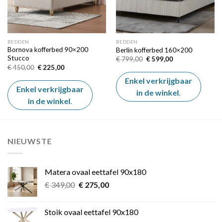
BEDDEN
BEDDEN
Bornova kofferbed 90×200
Berlin kofferbed 160×200
Stucco
Oorspronkelijke
Huidige
€
799,00
€
599,00
prijs
prijs
Oorspronkelijke
Huidige
€
450,00
€
225,00
was:
is:
prijs
prijs
€ 799,00.
€ 599,00.
was:
is:
Enkel verkrijgbaar
€ 450,00.
€ 225,00.
Enkel verkrijgbaar
in de winkel
.
in de winkel
.
NIEUWSTE
Matera ovaal eettafel 90x180
Oorspronkelijke
Huidige
€
349,00
€
275,00
prijs
prijs
was:
is:
Stoik ovaal eettafel 90x180
€ 349,00.
€ 275,00.