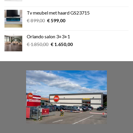
prijs
prijs
was:
is:
Tv meubel met haard GS23715
€ 39,00.
€ 25,00.
Oorspronkelijke
Huidige
€
899,00
€
599,00
prijs
prijs
was:
is:
Orlando salon 3+3+1
€ 899,00.
€ 599,00.
Oorspronkelijke
Huidige
€
1.850,00
€
1.650,00
prijs
prijs
was:
is:
€ 1.850,00.
€ 1.650,00.