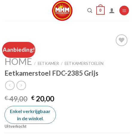
Skip
0
to
content
Aanbieding!
HOME
Add to
/
EETKAMER
/
EETKAMERSTOELEN
wishlist
Eetkamerstoel FDC-2385 Grijs
Oorspronkelijke
Huidige
49,00
20,00
€
€
prijs
prijs
Enkel verkrijgbaar
was:
is:
in de winkel
€ 49,00.
.
€ 20,00.
Uitverkocht