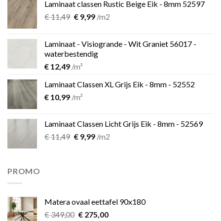
Laminaat classen Rustic Beige Eik - 8mm 52597
Oorspronkelijke
Huidige
€
11,49
€
9,99
/m2
prijs
prijs
was:
is:
Laminaat - Visiogrande - Wit Graniet 56017 -
€ 11,49.
€ 9,99.
waterbestendig
€
12,49
/m²
Laminaat Classen XL Grijs Eik - 8mm - 52552
€
10,99
/m²
Laminaat Classen Licht Grijs Eik - 8mm - 52569
Oorspronkelijke
Huidige
€
11,49
€
9,99
/m2
prijs
prijs
was:
is:
€ 11,49.
€ 9,99.
PROMO
Matera ovaal eettafel 90x180
Oorspronkelijke
Huidige
€
349,00
€
275,00