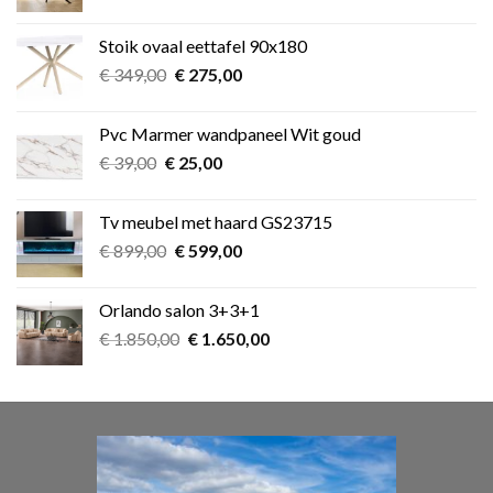
prijs
prijs
was:
is:
Stoik ovaal eettafel 90x180
€ 349,00.
€ 275,00.
Oorspronkelijke
Huidige
€
349,00
€
275,00
prijs
prijs
was:
is:
Pvc Marmer wandpaneel Wit goud
€ 349,00.
€ 275,00.
Oorspronkelijke
Huidige
€
39,00
€
25,00
prijs
prijs
was:
is:
Tv meubel met haard GS23715
€ 39,00.
€ 25,00.
Oorspronkelijke
Huidige
€
899,00
€
599,00
prijs
prijs
was:
is:
Orlando salon 3+3+1
€ 899,00.
€ 599,00.
Oorspronkelijke
Huidige
€
1.850,00
€
1.650,00
prijs
prijs
was:
is:
€ 1.850,00.
€ 1.650,00.