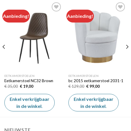
Aanbieding!
Aanbieding!
Add to
Add to
wishlist
wishlist
EETKAMERSTOELEN
EETKAMERSTOELEN
Eetkamerstoel NC32 Brown
bc 2015 eetkamerstoel 2031-1
Oorspronkelijke
Huidige
Oorspronkelijke
Huidige
€
35,00
€
19,00
€
129,00
€
99,00
prijs
prijs
prijs
prijs
was:
is:
was:
is:
€ 35,00.
€ 19,00.
€ 129,00.
€ 99,00.
Enkel verkrijgbaar
Enkel verkrijgbaar
in de winkel
.
in de winkel
.
NIEUWSTE