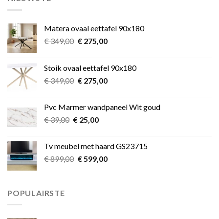
Matera ovaal eettafel 90x180
Oorspronkelijke
Huidige
€
349,00
€
275,00
prijs
prijs
was:
is:
Stoik ovaal eettafel 90x180
€ 349,00.
€ 275,00.
Oorspronkelijke
Huidige
€
349,00
€
275,00
prijs
prijs
was:
is:
Pvc Marmer wandpaneel Wit goud
€ 349,00.
€ 275,00.
Oorspronkelijke
Huidige
€
39,00
€
25,00
prijs
prijs
was:
is:
Tv meubel met haard GS23715
€ 39,00.
€ 25,00.
Oorspronkelijke
Huidige
€
899,00
€
599,00
prijs
prijs
was:
is:
€ 899,00.
€ 599,00.
POPULAIRSTE