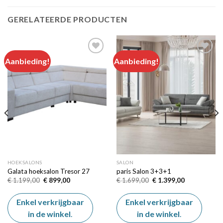
GERELATEERDE PRODUCTEN
Aanbieding!
Aanbieding!
Add to
Add to
wishlist
wishlist
HOEKSALONS
SALON
Galata hoeksalon Tresor 27
paris Salon 3+3+1
Oorspronkelijke
Huidige
Oorspronkelijke
Huidige
€
1.199,00
€
899,00
€
1.699,00
€
1.399,00
prijs
prijs
prijs
prijs
was:
is:
was:
is:
€ 1.199,00.
€ 899,00.
€ 1.699,00.
€ 1.399,00.
Enkel verkrijgbaar
Enkel verkrijgbaar
in de winkel
.
in de winkel
.