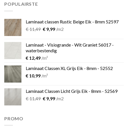
€ 899,00.
€ 599,00.
POPULAIRSTE
Laminaat classen Rustic Beige Eik - 8mm 52597
Oorspronkelijke
Huidige
€
11,49
€
9,99
/m2
prijs
prijs
was:
is:
Laminaat - Visiogrande - Wit Graniet 56017 -
€ 11,49.
€ 9,99.
waterbestendig
€
12,49
/m²
Laminaat Classen XL Grijs Eik - 8mm - 52552
€
10,99
/m²
Laminaat Classen Licht Grijs Eik - 8mm - 52569
Oorspronkelijke
Huidige
€
11,49
€
9,99
/m2
prijs
prijs
was:
is:
€ 11,49.
€ 9,99.
PROMO