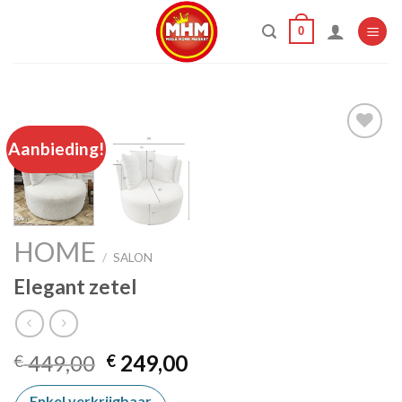
Skip
0
to
content
Aanbieding!
Add to
wishlist
HOME
/
SALON
Elegant zetel
Oorspronkelijke
Huidige
449,00
249,00
€
€
prijs
prijs
Enkel verkrijgbaar