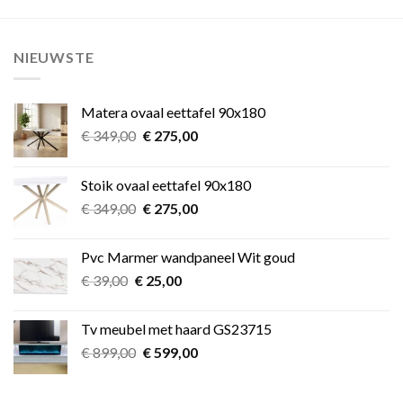
NIEUWSTE
Matera ovaal eettafel 90x180
Oorspronkelijke
Huidige
€
349,00
€
275,00
prijs
prijs
was:
is:
Stoik ovaal eettafel 90x180
€ 349,00.
€ 275,00.
Oorspronkelijke
Huidige
€
349,00
€
275,00
prijs
prijs
was:
is:
Pvc Marmer wandpaneel Wit goud
€ 349,00.
€ 275,00.
Oorspronkelijke
Huidige
€
39,00
€
25,00
prijs
prijs
was:
is:
Tv meubel met haard GS23715
€ 39,00.
€ 25,00.
Oorspronkelijke
Huidige
€
899,00
€
599,00
prijs
prijs
was:
is: