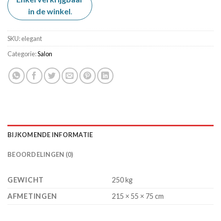
was:
is:
in de winkel
€ 449,00.
.
€ 249,00.
SKU:
elegant
Categorie:
Salon
BIJKOMENDE INFORMATIE
BEOORDELINGEN (0)
GEWICHT
250 kg
AFMETINGEN
215 × 55 × 75 cm