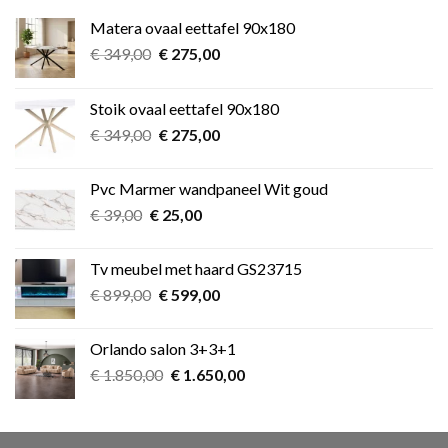
Matera ovaal eettafel 90x180
Oorspronkelijke
Huidige
€
349,00
€
275,00
prijs
prijs
was:
is:
Stoik ovaal eettafel 90x180
€ 349,00.
€ 275,00.
Oorspronkelijke
Huidige
€
349,00
€
275,00
prijs
prijs
was:
is:
Pvc Marmer wandpaneel Wit goud
€ 349,00.
€ 275,00.
Oorspronkelijke
Huidige
€
39,00
€
25,00
prijs
prijs
was:
is:
Tv meubel met haard GS23715
€ 39,00.
€ 25,00.
Oorspronkelijke
Huidige
€
899,00
€
599,00
prijs
prijs
was:
is:
Orlando salon 3+3+1
€ 899,00.
€ 599,00.
Oorspronkelijke
Huidige
€
1.850,00
€
1.650,00
prijs
prijs
was:
is:
€ 1.850,00.
€ 1.650,00.