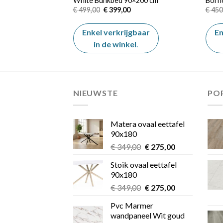
White Bunkbed 90×200 cm
Born
Oorspronkelijke
Huidige
€
499,00
€
399,00
€
450
prijs
prijs
was:
is:
€ 499,00.
€ 399,00.
Enkel verkrijgbaar
En
in de winkel
.
NIEUWSTE
PO
Matera ovaal eettafel
90x180
Oorspronkelijke
Huidige
€
349,00
€
275,00
prijs
prijs
Stoik ovaal eettafel
was:
is:
90x180
€ 349,00.
€ 275,00.
Oorspronkelijke
Huidige
€
349,00
€
275,00
prijs
prijs
Pvc Marmer
was:
is:
wandpaneel Wit goud
€ 349,00.
€ 275,00.