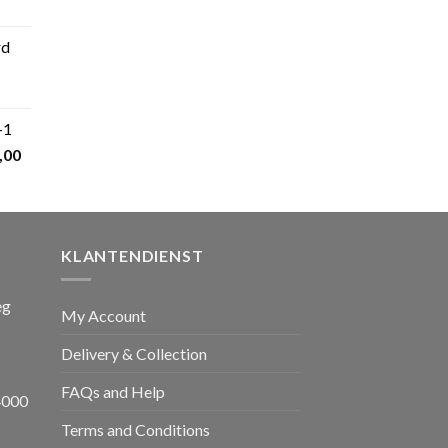
elijke
idige
js
rd
5,00.
kelijke
Huidige
prijs
+1
s:
nkelijke
Huidige
,00
€ 599,00.
prijs
is:
,00.
€ 1.650,00.
KLANTENDIENST
eg
My Account
Delivery & Collection
FAQs and Help
4000
Terms and Conditions