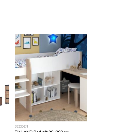
 to
Add to
ist
wishlist
BEDDEN