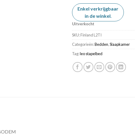
Enkel verkrijgbaar
in de winkel
.
Uitverkocht
SKU:
Finland L2TI
Categorieën:
Bedden
,
Slaapkamer
Tag:
leo stapelbed
NBODEM