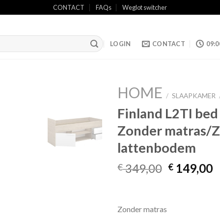
CONTACT
FAQs
Weglot switcher
LOGIN
CONTACT
09:0
HOME
/
SLAAPKAMER
Finland L2TI be
Zonder matras/
Add to
wishlist
lattenbodem
Oorspronk
H
349,00
149,00
€
€
prijs
p
was:
is
€ 349,00.
€
Zonder matras