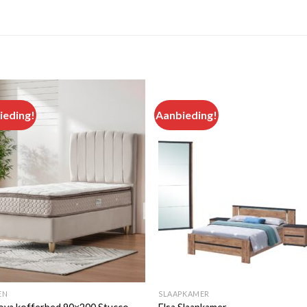
ieding!
Aanbieding!
Add to
Add
wishlist
wishl
EN
SLAAPKAMER