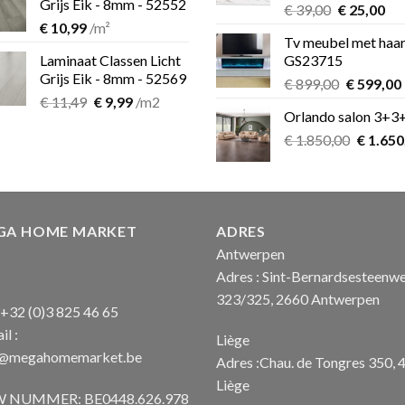
Grijs Eik - 8mm - 52552
Oorspronk
Hu
€
39,00
€
25,00
€
10,99
/m²
prijs
pri
Tv meubel met haa
was:
is:
Laminaat Classen Licht
GS23715
€ 39,00.
€ 2
Grijs Eik - 8mm - 52569
Oorspron
€
899,00
€
599,00
Oorspronkelijke
Huidige
€
11,49
€
9,99
/m2
prijs
Orlando salon 3+3
prijs
prijs
was:
i
was:
is:
Oorspro
€
1.850,00
€ 899,00.
€
1.650
€ 11,49.
€ 9,99.
prijs
was:
€ 1.850
GA HOME MARKET
ADRES
Antwerpen
Adres : Sint-Bernardsesteenw
323/325, 2660 Antwerpen
: +32 (0)3 825 46 65
il :
Liège
o@megahomemarket.be
Adres :Chau. de Tongres 350, 
Liège
 NUMMER: BE0448.626.978