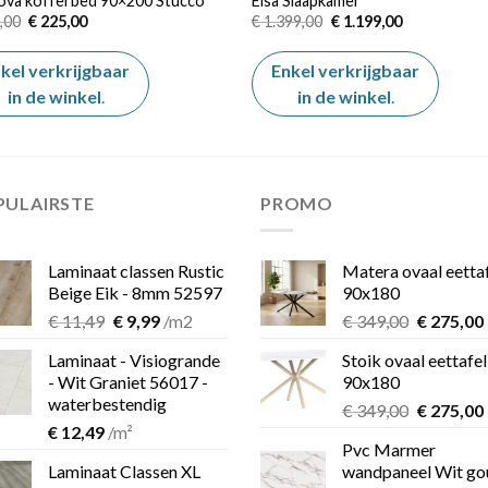
ova kofferbed 90×200 Stucco
Elsa Slaapkamer
Oorspronkelijke
Huidige
Oorspronkelijke
Huidige
,00
€
225,00
€
1.399,00
€
1.199,00
prijs
prijs
prijs
prijs
was:
is:
was:
is:
€ 450,00.
€ 225,00.
€ 1.399,00.
€ 1.199,00.
kel verkrijgbaar
Enkel verkrijgbaar
in de winkel
.
in de winkel
.
PULAIRSTE
PROMO
Laminaat classen Rustic
Matera ovaal eetta
Beige Eik - 8mm 52597
90x180
Oorspronkelijke
Huidige
Oorspron
€
11,49
€
9,99
/m2
€
349,00
€
275,00
prijs
prijs
prijs
Laminaat - Visiogrande
Stoik ovaal eettafel
was:
is:
was:
i
- Wit Graniet 56017 -
90x180
€ 11,49.
€ 9,99.
€ 349,00.
waterbestendig
Oorspron
€
349,00
€
275,00
€
12,49
/m²
prijs
Pvc Marmer
was:
i
Laminaat Classen XL
wandpaneel Wit go
€ 349,00.