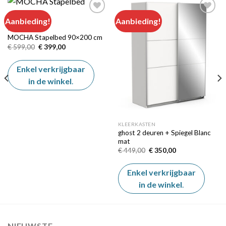
Aanbieding!
Aanbieding!
BEDDEN
MOCHA Stapelbed 90×200 cm
Add to
Add to
wishlist
wishlist
Oorspronkelijke
Huidige
€
599,00
€
399,00
prijs
prijs
was:
is:
€ 599,00.
€ 399,00.
Enkel verkrijgbaar
in de winkel
.
KLEERKASTEN
ghost 2 deuren + Spiegel Blanc
mat
Oorspronkelijke
Huidige
€
449,00
€
350,00
prijs
prijs
was:
is:
€ 449,00.
€ 350,00.
Enkel verkrijgbaar
in de winkel
.
NIEUWSTE