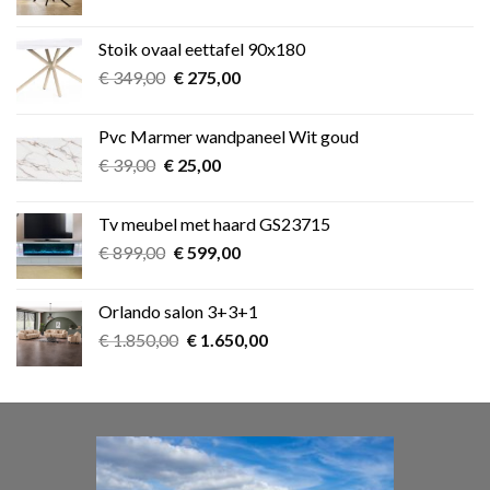
prijs
prijs
was:
is:
Stoik ovaal eettafel 90x180
€ 349,00.
€ 275,00.
Oorspronkelijke
Huidige
€
349,00
€
275,00
prijs
prijs
was:
is:
Pvc Marmer wandpaneel Wit goud
€ 349,00.
€ 275,00.
Oorspronkelijke
Huidige
€
39,00
€
25,00
prijs
prijs
was:
is:
Tv meubel met haard GS23715
€ 39,00.
€ 25,00.
Oorspronkelijke
Huidige
€
899,00
€
599,00
prijs
prijs
was:
is:
Orlando salon 3+3+1
€ 899,00.
€ 599,00.
Oorspronkelijke
Huidige
€
1.850,00
€
1.650,00
prijs
prijs
was:
is:
€ 1.850,00.
€ 1.650,00.