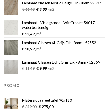
Laminaat classen Rustic Beige Eik - 8mm 52597
Oorspronkelijke
Huidige
€
11,49
€
9,99
/m2
prijs
prijs
was:
is:
Laminaat - Visiogrande - Wit Graniet 56017 -
€ 11,49.
€ 9,99.
waterbestendig
€
12,49
/m²
Laminaat Classen XL Grijs Eik - 8mm - 52552
€
10,99
/m²
Laminaat Classen Licht Grijs Eik - 8mm - 52569
Oorspronkelijke
Huidige
€
11,49
€
9,99
/m2
prijs
prijs
was:
is:
€ 11,49.
€ 9,99.
PROMO
Matera ovaal eettafel 90x180
Oorspronkelijke
Huidige
€
349,00
€
275,00