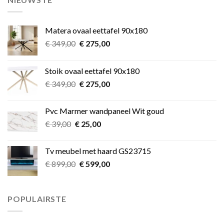
Matera ovaal eettafel 90x180
Oorspronkelijke
Huidige
€
349,00
€
275,00
prijs
prijs
was:
is:
Stoik ovaal eettafel 90x180
€ 349,00.
€ 275,00.
Oorspronkelijke
Huidige
€
349,00
€
275,00
prijs
prijs
was:
is:
Pvc Marmer wandpaneel Wit goud
€ 349,00.
€ 275,00.
Oorspronkelijke
Huidige
€
39,00
€
25,00
prijs
prijs
was:
is:
Tv meubel met haard GS23715
€ 39,00.
€ 25,00.
Oorspronkelijke
Huidige
€
899,00
€
599,00
prijs
prijs
was:
is:
€ 899,00.
€ 599,00.
POPULAIRSTE