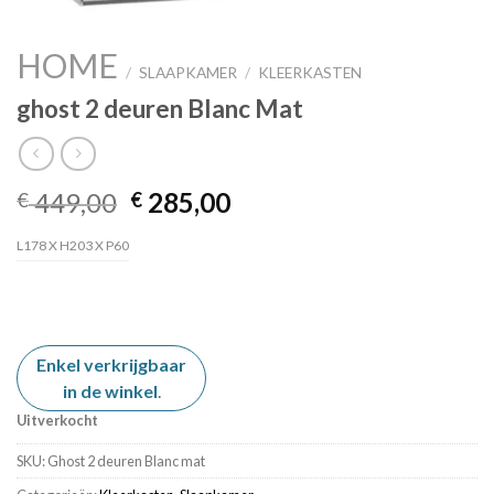
HOME
/
SLAAPKAMER
/
KLEERKASTEN
ghost 2 deuren Blanc Mat
Oorspronkelijke
Huidige
449,00
285,00
€
€
prijs
prijs
L178 X H203 X P60
was:
is:
€ 449,00.
€ 285,00.
Enkel verkrijgbaar
in de winkel
.
Uitverkocht
SKU:
Ghost 2 deuren Blanc mat