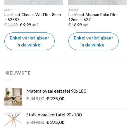
8MM
12MM
Laminaat Classen Wit Eik – 8mm
Laminaat Alsapan Polar Eik –
– 52587
12mm – 627
Oorspronkelijke
Huidige
€
11,49
€
9,99
/m2
€
16,99
/m²
prijs
prijs
was:
is:
€ 11,49.
€ 9,99.
Enkel verkrijgbaar
Enkel verkrijgbaar
in de winkel
.
in de winkel
.
NIEUWSTE
Matera ovaal eettafel 90x180
Oorspronkelijke
Huidige
€
349,00
€
275,00
prijs
prijs
was:
is:
Stoik ovaal eettafel 90x180
€ 349,00.
€ 275,00.
Oorspronkelijke
Huidige
€
349,00
€
275,00
prijs
prijs