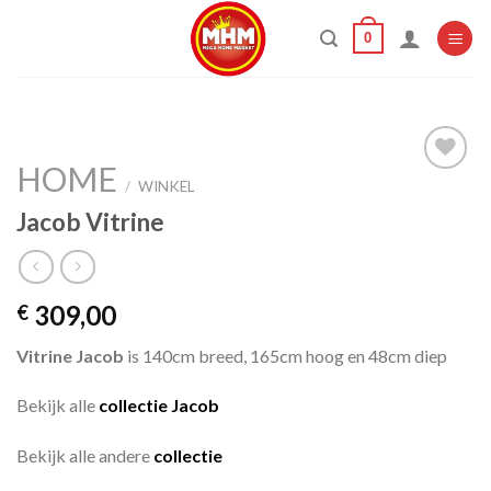
Skip
0
to
content
HOME
/
WINKEL
Jacob Vitrine
Add to
wishlist
309,00
€
Vitrine Jacob
is 140cm breed, 165cm hoog en 48cm diep
Bekijk alle
collectie Jacob
Bekijk alle andere
collectie