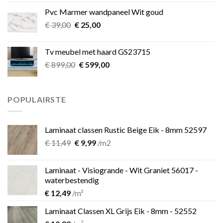
was:
is:
Pvc Marmer wandpaneel Wit goud
€ 349,00.
€ 275,00.
Oorspronkelijke
Huidige
€
39,00
€
25,00
prijs
prijs
was:
is:
Tv meubel met haard GS23715
€ 39,00.
€ 25,00.
Oorspronkelijke
Huidige
€
899,00
€
599,00
prijs
prijs
was:
is:
€ 899,00.
€ 599,00.
POPULAIRSTE
Laminaat classen Rustic Beige Eik - 8mm 52597
Oorspronkelijke
Huidige
€
11,49
€
9,99
/m2
prijs
prijs
was:
is:
Laminaat - Visiogrande - Wit Graniet 56017 -
€ 11,49.
€ 9,99.
waterbestendig
€
12,49
/m²
Laminaat Classen XL Grijs Eik - 8mm - 52552