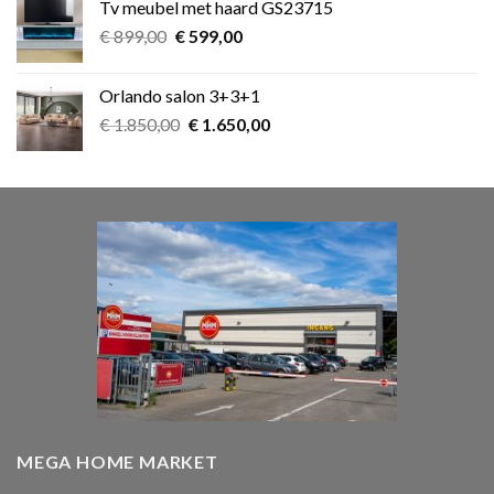
Tv meubel met haard GS23715
€ 39,00.
€ 25,00.
Oorspronkelijke
Huidige
€
899,00
€
599,00
prijs
prijs
was:
is:
Orlando salon 3+3+1
€ 899,00.
€ 599,00.
Oorspronkelijke
Huidige
€
1.850,00
€
1.650,00
prijs
prijs
was:
is:
€ 1.850,00.
€ 1.650,00.
MEGA HOME MARKET