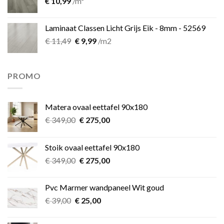
€
10,99
/m²
Laminaat Classen Licht Grijs Eik - 8mm - 52569
Oorspronkelijke
Huidige
€
11,49
€
9,99
/m2
prijs
prijs
was:
is:
€ 11,49.
€ 9,99.
PROMO
Matera ovaal eettafel 90x180
Oorspronkelijke
Huidige
€
349,00
€
275,00
prijs
prijs
was:
is:
Stoik ovaal eettafel 90x180
€ 349,00.
€ 275,00.
Oorspronkelijke
Huidige
€
349,00
€
275,00
prijs
prijs
was:
is:
Pvc Marmer wandpaneel Wit goud
€ 349,00.
€ 275,00.
Oorspronkelijke
Huidige
€
39,00
€
25,00
prijs
prijs
was:
is: