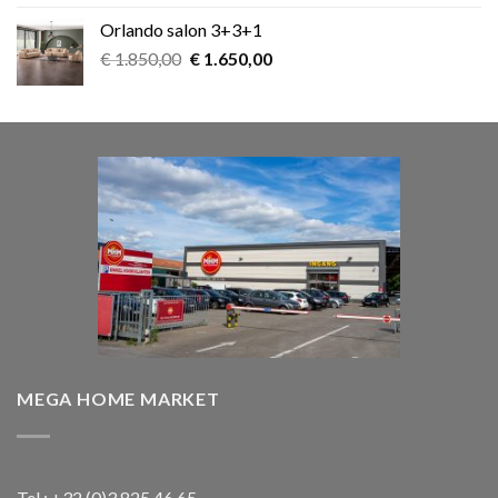
was:
is:
Orlando salon 3+3+1
€ 899,00.
€ 599,00.
Oorspronkelijke
Huidige
€
1.850,00
€
1.650,00
prijs
prijs
was:
is:
€ 1.850,00.
€ 1.650,00.
MEGA HOME MARKET
Tel : +32 (0)3 825 46 65