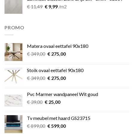
Oorspronkelijke
Huidige
€
11,49
€
9,99
/m2
prijs
prijs
was:
is:
€ 11,49.
€ 9,99.
PROMO
Matera ovaal eettafel 90x180
Oorspronkelijke
Huidige
€
349,00
€
275,00
prijs
prijs
was:
is:
Stoik ovaal eettafel 90x180
€ 349,00.
€ 275,00.
Oorspronkelijke
Huidige
€
349,00
€
275,00
prijs
prijs
was:
is:
Pvc Marmer wandpaneel Wit goud
€ 349,00.
€ 275,00.
Oorspronkelijke
Huidige
€
39,00
€
25,00
prijs
prijs
was:
is:
Tv meubel met haard GS23715
€ 39,00.
€ 25,00.
Oorspronkelijke
Huidige
€
899,00
€
599,00
prijs
prijs