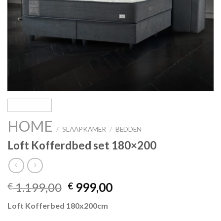
HOME
/
SLAAPKAMER
/
BEDDEN
Loft Kofferdbed set 180×200
Oorspronkelijke
Huidige
1.199,00
999,00
€
€
prijs
prijs
Loft Kofferbed 180x200cm
was:
is: