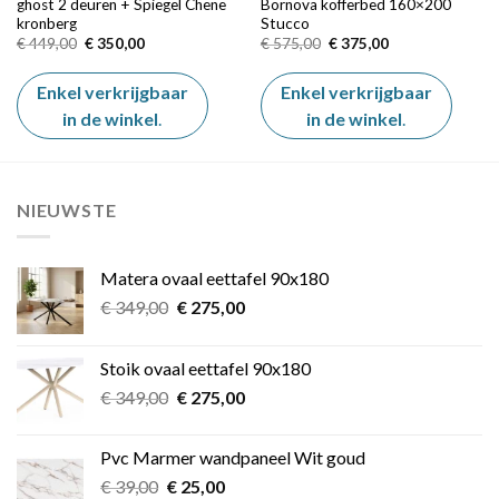
ghost 2 deuren + Spiegel Chene
Bornova kofferbed 160×200
kronberg
Stucco
Oorspronkelijke
Huidige
Oorspronkelijke
Huidige
€
449,00
€
350,00
€
575,00
€
375,00
prijs
prijs
prijs
prijs
was:
is:
was:
is:
€ 449,00.
€ 350,00.
€ 575,00.
€ 375,00.
Enkel verkrijgbaar
Enkel verkrijgbaar
in de winkel
.
in de winkel
.
NIEUWSTE
Matera ovaal eettafel 90x180
Oorspronkelijke
Huidige
€
349,00
€
275,00
prijs
prijs
was:
is:
Stoik ovaal eettafel 90x180
€ 349,00.
€ 275,00.
Oorspronkelijke
Huidige
€
349,00
€
275,00
prijs
prijs
was:
is:
Pvc Marmer wandpaneel Wit goud
€ 349,00.
€ 275,00.
Oorspronkelijke
Huidige
€
39,00
€
25,00