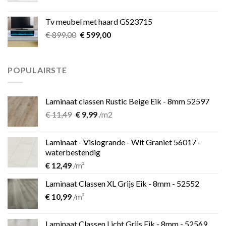
prijs
prijs
was:
is:
Tv meubel met haard GS23715
€ 39,00.
€ 25,00.
Oorspronkelijke
Huidige
€
899,00
€
599,00
prijs
prijs
was:
is:
€ 899,00.
€ 599,00.
POPULAIRSTE
Laminaat classen Rustic Beige Eik - 8mm 52597
Oorspronkelijke
Huidige
€
11,49
€
9,99
/m2
prijs
prijs
was:
is:
Laminaat - Visiogrande - Wit Graniet 56017 -
€ 11,49.
€ 9,99.
waterbestendig
€
12,49
/m²
Laminaat Classen XL Grijs Eik - 8mm - 52552
€
10,99
/m²
Laminaat Classen Licht Grijs Eik - 8mm - 52569