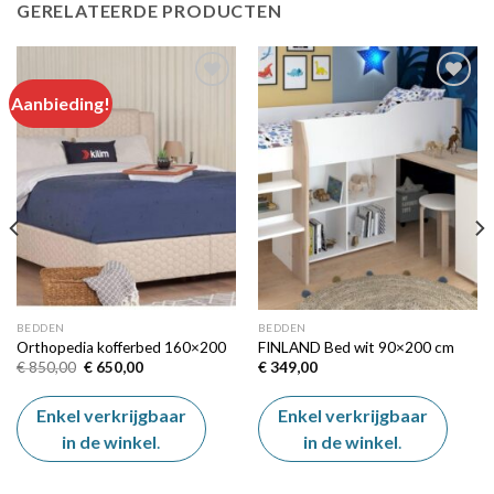
GERELATEERDE PRODUCTEN
Aanbieding!
Add to
Add to
wishlist
wishlist
BEDDEN
BEDDEN
Orthopedia kofferbed 160×200
FINLAND Bed wit 90×200 cm
Oorspronkelijke
Huidige
€
850,00
€
650,00
€
349,00
prijs
prijs
was:
is:
€ 850,00.
€ 650,00.
Enkel verkrijgbaar
Enkel verkrijgbaar
in de winkel
.
in de winkel
.