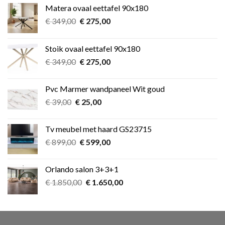
Matera ovaal eettafel 90x180
Oorspronkelijke
Huidige
€
349,00
€
275,00
prijs
prijs
was:
is:
Stoik ovaal eettafel 90x180
€ 349,00.
€ 275,00.
Oorspronkelijke
Huidige
€
349,00
€
275,00
prijs
prijs
was:
is:
Pvc Marmer wandpaneel Wit goud
€ 349,00.
€ 275,00.
Oorspronkelijke
Huidige
€
39,00
€
25,00
prijs
prijs
was:
is:
Tv meubel met haard GS23715
€ 39,00.
€ 25,00.
Oorspronkelijke
Huidige
€
899,00
€
599,00
prijs
prijs
was:
is:
Orlando salon 3+3+1
€ 899,00.
€ 599,00.
Oorspronkelijke
Huidige
€
1.850,00
€
1.650,00
prijs
prijs
was:
is:
€ 1.850,00.
€ 1.650,00.