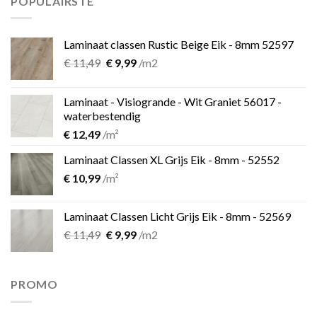
POPULAIRSTE
Laminaat classen Rustic Beige Eik - 8mm 52597
Oorspronkelijke
Huidige
€
11,49
€
9,99
/m2
prijs
prijs
was:
is:
Laminaat - Visiogrande - Wit Graniet 56017 -
€ 11,49.
€ 9,99.
waterbestendig
€
12,49
/m²
Laminaat Classen XL Grijs Eik - 8mm - 52552
€
10,99
/m²
Laminaat Classen Licht Grijs Eik - 8mm - 52569
Oorspronkelijke
Huidige
€
11,49
€
9,99
/m2
prijs
prijs
was:
is:
€ 11,49.
€ 9,99.
PROMO