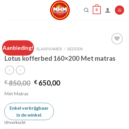
Skip
0
to
content
HOME
Aanbieding!
/
SLAAPKAMER
/
BEDDEN
Lotus kofferbed 160×200 Met matras
Add to
wishlist
Oorspronkelijke
Huidige
850,00
650,00
€
€
prijs
prijs
Met Matras
was:
is:
€ 850,00.
€ 650,00.
Enkel verkrijgbaar
in de winkel
.
Uitverkocht