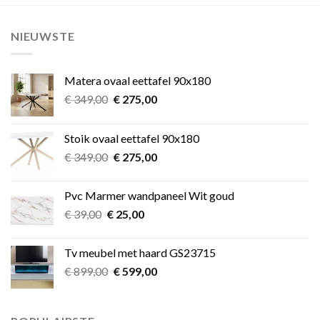
NIEUWSTE
Matera ovaal eettafel 90x180
Oorspronkelijke
Huidige
€
349,00
€
275,00
prijs
prijs
was:
is:
Stoik ovaal eettafel 90x180
€ 349,00.
€ 275,00.
Oorspronkelijke
Huidige
€
349,00
€
275,00
prijs
prijs
was:
is:
Pvc Marmer wandpaneel Wit goud
€ 349,00.
€ 275,00.
Oorspronkelijke
Huidige
€
39,00
€
25,00
prijs
prijs
was:
is:
Tv meubel met haard GS23715
€ 39,00.
€ 25,00.
Oorspronkelijke
Huidige
€
899,00
€
599,00
prijs
prijs
was:
is:
€ 899,00.
€ 599,00.