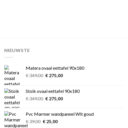
NIEUWSTE
Matera ovaal eettafel 90x180
Oorspronkelijke
Huidige
€
349,00
€
275,00
prijs
prijs
was:
is:
Stoik ovaal eettafel 90x180
€ 349,00.
€ 275,00.
Oorspronkelijke
Huidige
€
349,00
€
275,00
prijs
prijs
was:
is:
Pvc Marmer wandpaneel Wit goud
€ 349,00.
€ 275,00.
Oorspronkelijke
Huidige
€
39,00
€
25,00
prijs
prijs