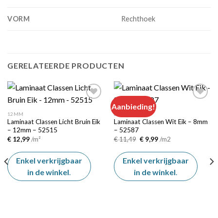
VORM
Rechthoek
GERELATEERDE PRODUCTEN
Aanbieding!
12MM
8MM
Laminaat Classen Licht Bruin Eik
Laminaat Classen Wit Eik – 8mm
Add to
Add to
– 12mm – 52515
– 52587
wishlist
wishlist
Oorspronkelijke
Huidige
€
12,99
/m²
€
11,49
€
9,99
/m2
prijs
prijs
was:
is:
€ 11,49.
€ 9,99.
Enkel verkrijgbaar
Enkel verkrijgbaar
in de winkel
.
in de winkel
.