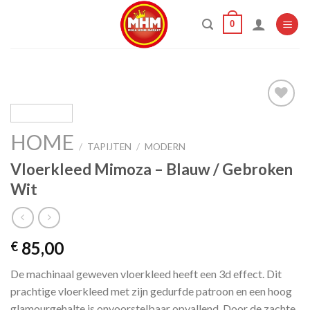
Skip
0
to
content
HOME
Add to
/
TAPIJTEN
/
MODERN
wishlist
Vloerkleed Mimoza – Blauw / Gebroken
Wit
85,00
€
De machinaal geweven vloerkleed heeft een 3d effect. Dit
prachtige vloerkleed met zijn gedurfde patroon en een hoog
glamourgehalte is onvoorstelbaar opvallend. Door de zachte