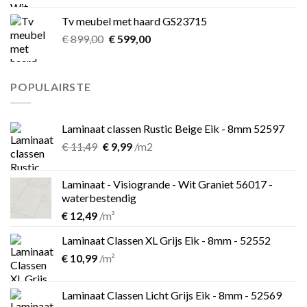
was:
is:
Tv meubel met haard GS23715
€ 39,00.
€ 25,00.
Oorspronkelijke
Huidige
€
899,00
€
599,00
prijs
prijs
was:
is:
€ 899,00.
€ 599,00.
POPULAIRSTE
Laminaat classen Rustic Beige Eik - 8mm 52597
Oorspronkelijke
Huidige
€
11,49
€
9,99
/m2
prijs
prijs
was:
is:
Laminaat - Visiogrande - Wit Graniet 56017 -
€ 11,49.
€ 9,99.
waterbestendig
€
12,49
/m²
Laminaat Classen XL Grijs Eik - 8mm - 52552
€
10,99
/m²
Laminaat Classen Licht Grijs Eik - 8mm - 52569