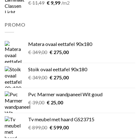
Oorspronkelijke
Huidige
€
11,49
€
9,99
/m2
prijs
prijs
was:
is:
€ 11,49.
€ 9,99.
PROMO
Matera ovaal eettafel 90x180
Oorspronkelijke
Huidige
€
349,00
€
275,00
prijs
prijs
was:
is:
Stoik ovaal eettafel 90x180
€ 349,00.
€ 275,00.
Oorspronkelijke
Huidige
€
349,00
€
275,00
prijs
prijs
was:
is:
Pvc Marmer wandpaneel Wit goud
€ 349,00.
€ 275,00.
Oorspronkelijke
Huidige
€
39,00
€
25,00
prijs
prijs
was:
is:
Tv meubel met haard GS23715
€ 39,00.
€ 25,00.
Oorspronkelijke
Huidige
€
899,00
€
599,00
prijs
prijs