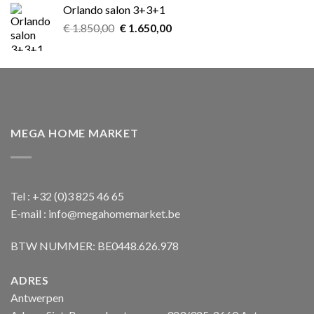
was:
is:
Orlando salon 3+3+1
€ 899,00.
€ 599,00.
Oorspronkelijke
Huidige
€
1.850,00
€
1.650,00
prijs
prijs
was:
is:
€ 1.850,00.
€ 1.650,00.
MEGA HOME MARKET
Tel : +32 (0)3 825 46 65
E-mail : info@megahomemarket.be
BTW NUMMER: BE0448.626.978
ADRES
Antwerpen