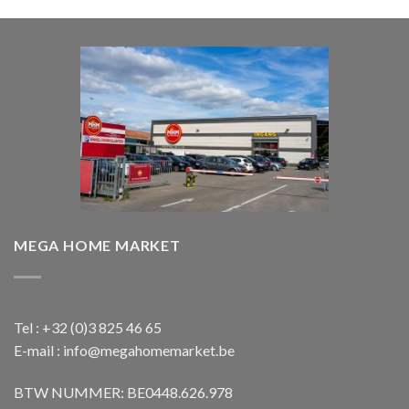
was:
is:
€ 1.850,00.
€ 1.650,00.
MEGA HOME MARKET
Tel : +32 (0)3 825 46 65
E-mail : info@megahomemarket.be
BTW NUMMER: BE0448.626.978