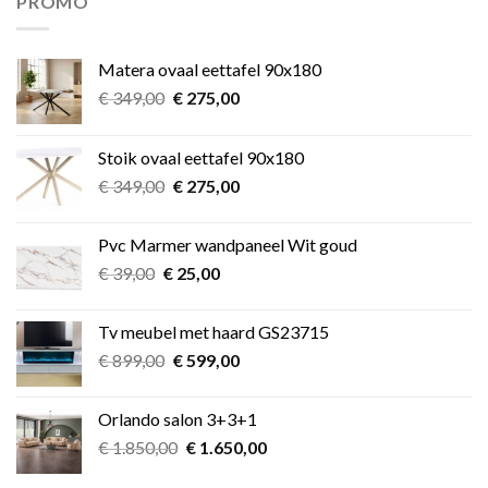
PROMO
Matera ovaal eettafel 90x180
Oorspronkelijke
Huidige
€
349,00
€
275,00
prijs
prijs
was:
is:
Stoik ovaal eettafel 90x180
€ 349,00.
€ 275,00.
Oorspronkelijke
Huidige
€
349,00
€
275,00
prijs
prijs
was:
is:
Pvc Marmer wandpaneel Wit goud
€ 349,00.
€ 275,00.
Oorspronkelijke
Huidige
€
39,00
€
25,00
prijs
prijs
was:
is:
Tv meubel met haard GS23715
€ 39,00.
€ 25,00.
Oorspronkelijke
Huidige
€
899,00
€
599,00
prijs
prijs
was:
is:
Orlando salon 3+3+1
€ 899,00.
€ 599,00.
Oorspronkelijke
Huidige
€
1.850,00
€
1.650,00
prijs
prijs