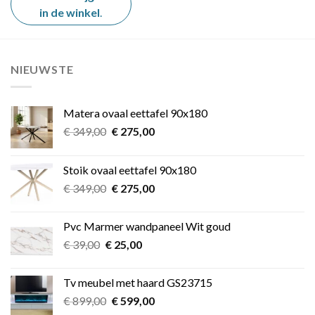
in de winkel
.
NIEUWSTE
Matera ovaal eettafel 90x180
Oorspronkelijke
Huidige
€
349,00
€
275,00
prijs
prijs
was:
is:
Stoik ovaal eettafel 90x180
€ 349,00.
€ 275,00.
Oorspronkelijke
Huidige
€
349,00
€
275,00
prijs
prijs
was:
is:
Pvc Marmer wandpaneel Wit goud
€ 349,00.
€ 275,00.
Oorspronkelijke
Huidige
€
39,00
€
25,00
prijs
prijs
was:
is:
Tv meubel met haard GS23715
€ 39,00.
€ 25,00.
Oorspronkelijke
Huidige
€
899,00
€
599,00
prijs
prijs