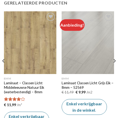
GERELATEERDE PRODUCTEN
Aanbieding!
Add to
Add to
wishlist
wishlist
8MM
8MM
Laminaat – Classen Licht
Laminaat Classen Licht Grijs Eik –
Middeleeuwse Natuur Eik
8mm – 52569
(waterbestendig) – 8mm
Oorspronkelijke
Huidige
€
11,49
€
9,99
/m2
prijs
prijs
was:
is:
€ 11,49.
€ 9,99.
Enkel verkrijgbaar
€
11,99
/m²
Beoordeeld
4.00
van
in de winkel
.
de 5
Enkel verkrijgbaar