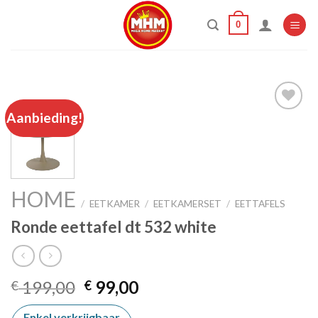
Skip
0
to
content
Aanbieding!
Add to
wishlist
HOME
/
EETKAMER
/
EETKAMERSET
/
EETTAFELS
Ronde eettafel dt 532 white
Oorspronkelijke
Huidige
199,00
99,00
€
€
prijs
prijs
Enkel verkrijgbaar