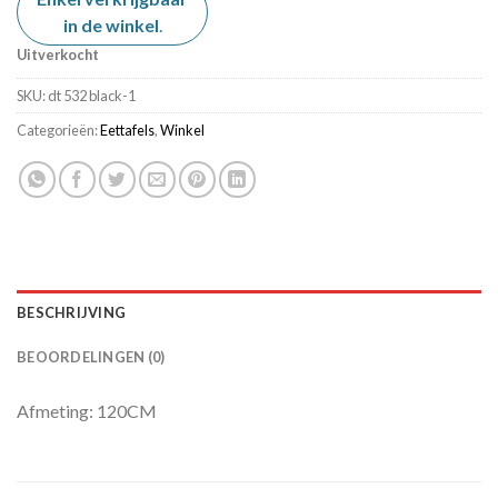
was:
is:
in de winkel
€ 199,00.
.
€ 99,00.
Uitverkocht
SKU:
dt 532 black-1
Categorieën:
Eettafels
,
Winkel
BESCHRIJVING
BEOORDELINGEN (0)
Afmeting: 120CM