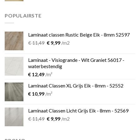
was:
is:
€ 899,00.
€ 599,00.
POPULAIRSTE
Laminaat classen Rustic Beige Eik - 8mm 52597
Oorspronkelijke
Huidige
€
11,49
€
9,99
/m2
prijs
prijs
was:
is:
Laminaat - Visiogrande - Wit Graniet 56017 -
€ 11,49.
€ 9,99.
waterbestendig
€
12,49
/m²
Laminaat Classen XL Grijs Eik - 8mm - 52552
€
10,99
/m²
Laminaat Classen Licht Grijs Eik - 8mm - 52569
Oorspronkelijke
Huidige
€
11,49
€
9,99
/m2
prijs
prijs
was:
is:
€ 11,49.
€ 9,99.