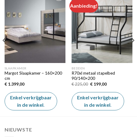
Aanbieding!
Add to
Add to
wishlist
wishlist
SLAAPKAMER
BEDDEN
Margot Slaapkamer – 160×200
R70xl metaal stapelbed
cm
90/140×200
Oorspronkelijke
Huidige
€
1.399,00
€
225,00
€
199,00
prijs
prijs
was:
is:
€ 225,00.
€ 199,00.
Enkel verkrijgbaar
Enkel verkrijgbaar
in de winkel
.
in de winkel
.
NIEUWSTE