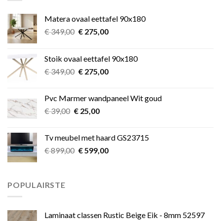
Matera ovaal eettafel 90x180
Oorspronkelijke
Huidige
€
349,00
€
275,00
prijs
prijs
was:
is:
Stoik ovaal eettafel 90x180
€ 349,00.
€ 275,00.
Oorspronkelijke
Huidige
€
349,00
€
275,00
prijs
prijs
was:
is:
Pvc Marmer wandpaneel Wit goud
€ 349,00.
€ 275,00.
Oorspronkelijke
Huidige
€
39,00
€
25,00
prijs
prijs
was:
is:
Tv meubel met haard GS23715
€ 39,00.
€ 25,00.
Oorspronkelijke
Huidige
€
899,00
€
599,00
prijs
prijs
was:
is:
€ 899,00.
€ 599,00.
POPULAIRSTE
Laminaat classen Rustic Beige Eik - 8mm 52597