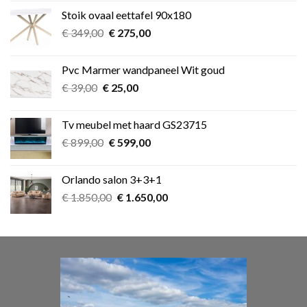
was:
is:
Stoik ovaal eettafel 90x180
€ 349,00.
€ 275,00.
Oorspronkelijke
Huidige
€
349,00
€
275,00
prijs
prijs
was:
is:
Pvc Marmer wandpaneel Wit goud
€ 349,00.
€ 275,00.
Oorspronkelijke
Huidige
€
39,00
€
25,00
prijs
prijs
was:
is:
Tv meubel met haard GS23715
€ 39,00.
€ 25,00.
Oorspronkelijke
Huidige
€
899,00
€
599,00
prijs
prijs
was:
is:
Orlando salon 3+3+1
€ 899,00.
€ 599,00.
Oorspronkelijke
Huidige
€
1.850,00
€
1.650,00
prijs
prijs
was:
is:
€ 1.850,00.
€ 1.650,00.