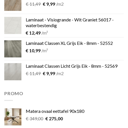
Oorspronkelijke
Huidige
€
11,49
€
9,99
/m2
prijs
prijs
was:
is:
Laminaat - Visiogrande - Wit Graniet 56017 -
€ 11,49.
€ 9,99.
waterbestendig
€
12,49
/m²
Laminaat Classen XL Grijs Eik - 8mm - 52552
€
10,99
/m²
Laminaat Classen Licht Grijs Eik - 8mm - 52569
Oorspronkelijke
Huidige
€
11,49
€
9,99
/m2
prijs
prijs
was:
is:
€ 11,49.
€ 9,99.
PROMO
Matera ovaal eettafel 90x180
Oorspronkelijke
Huidige
€
349,00
€
275,00
prijs
prijs