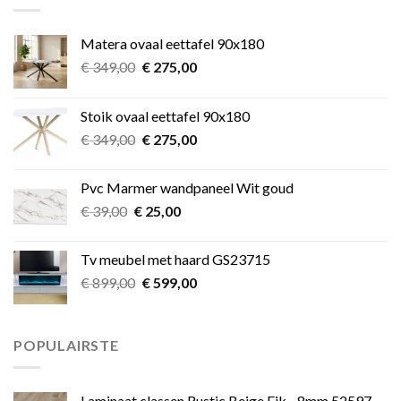
Matera ovaal eettafel 90x180
Oorspronkelijke
Huidige
€
349,00
€
275,00
prijs
prijs
was:
is:
Stoik ovaal eettafel 90x180
€ 349,00.
€ 275,00.
Oorspronkelijke
Huidige
€
349,00
€
275,00
prijs
prijs
was:
is:
Pvc Marmer wandpaneel Wit goud
€ 349,00.
€ 275,00.
Oorspronkelijke
Huidige
€
39,00
€
25,00
prijs
prijs
was:
is:
Tv meubel met haard GS23715
€ 39,00.
€ 25,00.
Oorspronkelijke
Huidige
€
899,00
€
599,00
prijs
prijs
was:
is:
€ 899,00.
€ 599,00.
POPULAIRSTE
Laminaat classen Rustic Beige Eik - 8mm 52597