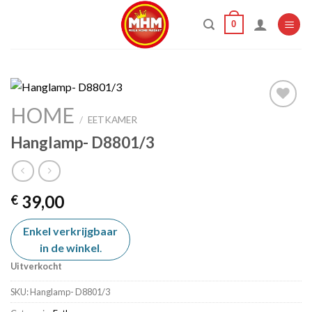
Skip
0
to
content
HOME
/
EETKAMER
Hanglamp- D8801/3
Add to
wishlist
39,00
€
Enkel verkrijgbaar
in de winkel
.
Uitverkocht
SKU:
Hanglamp- D8801/3