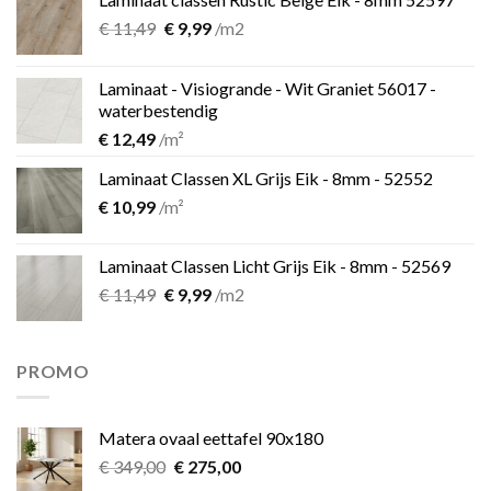
Oorspronkelijke
Huidige
€
11,49
€
9,99
/m2
prijs
prijs
was:
is:
Laminaat - Visiogrande - Wit Graniet 56017 -
€ 11,49.
€ 9,99.
waterbestendig
€
12,49
/m²
Laminaat Classen XL Grijs Eik - 8mm - 52552
€
10,99
/m²
Laminaat Classen Licht Grijs Eik - 8mm - 52569
Oorspronkelijke
Huidige
€
11,49
€
9,99
/m2
prijs
prijs
was:
is:
€ 11,49.
€ 9,99.
PROMO
Matera ovaal eettafel 90x180
Oorspronkelijke
Huidige
€
349,00
€
275,00
prijs
prijs