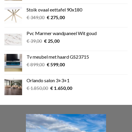
was:
is:
Stoik ovaal eettafel 90x180
€ 349,00.
€ 275,00.
Oorspronkelijke
Huidige
€
349,00
€
275,00
prijs
prijs
was:
is:
Pvc Marmer wandpaneel Wit goud
€ 349,00.
€ 275,00.
Oorspronkelijke
Huidige
€
39,00
€
25,00
prijs
prijs
was:
is:
Tv meubel met haard GS23715
€ 39,00.
€ 25,00.
Oorspronkelijke
Huidige
€
899,00
€
599,00
prijs
prijs
was:
is:
Orlando salon 3+3+1
€ 899,00.
€ 599,00.
Oorspronkelijke
Huidige
€
1.850,00
€
1.650,00
prijs
prijs
was:
is:
€ 1.850,00.
€ 1.650,00.