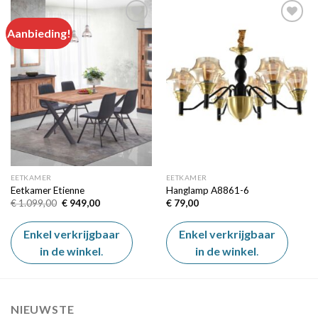
Aanbieding!
Add to
Add to
wishlist
wishlist
EETKAMER
EETKAMER
Eetkamer Etienne
Hanglamp A8861-6
Oorspronkelijke
Huidige
€
1.099,00
€
949,00
€
79,00
prijs
prijs
was:
is:
€ 1.099,00.
€ 949,00.
Enkel verkrijgbaar
Enkel verkrijgbaar
in de winkel
.
in de winkel
.
NIEUWSTE