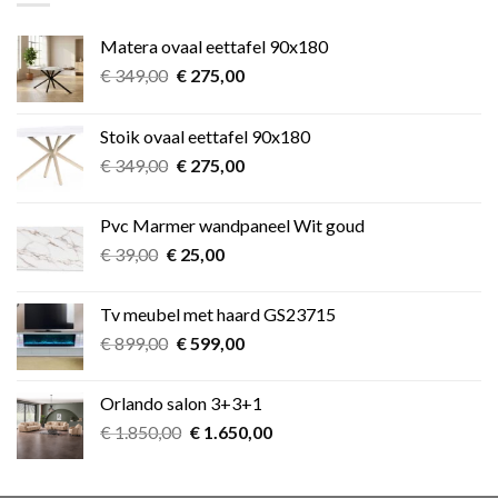
Matera ovaal eettafel 90x180
Oorspronkelijke
Huidige
€
349,00
€
275,00
prijs
prijs
was:
is:
Stoik ovaal eettafel 90x180
€ 349,00.
€ 275,00.
Oorspronkelijke
Huidige
€
349,00
€
275,00
prijs
prijs
was:
is:
Pvc Marmer wandpaneel Wit goud
€ 349,00.
€ 275,00.
Oorspronkelijke
Huidige
€
39,00
€
25,00
prijs
prijs
was:
is:
Tv meubel met haard GS23715
€ 39,00.
€ 25,00.
Oorspronkelijke
Huidige
€
899,00
€
599,00
prijs
prijs
was:
is:
Orlando salon 3+3+1
€ 899,00.
€ 599,00.
Oorspronkelijke
Huidige
€
1.850,00
€
1.650,00
prijs
prijs
was:
is: