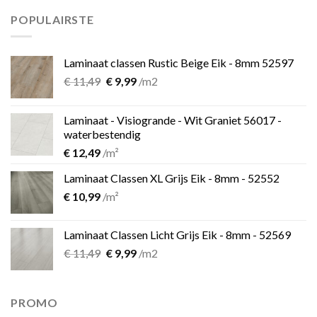
€ 899,00.
€ 599,00.
POPULAIRSTE
Laminaat classen Rustic Beige Eik - 8mm 52597
Oorspronkelijke
Huidige
€
11,49
€
9,99
/m2
prijs
prijs
was:
is:
Laminaat - Visiogrande - Wit Graniet 56017 -
€ 11,49.
€ 9,99.
waterbestendig
€
12,49
/m²
Laminaat Classen XL Grijs Eik - 8mm - 52552
€
10,99
/m²
Laminaat Classen Licht Grijs Eik - 8mm - 52569
Oorspronkelijke
Huidige
€
11,49
€
9,99
/m2
prijs
prijs
was:
is:
€ 11,49.
€ 9,99.
PROMO