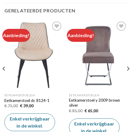
GERELATEERDE PRODUCTEN
Aanbieding!
Aanbieding!
Add to
Add to
wishlist
wishlist
EETKAMERSTOELEN
EETKAMERSTOELEN
Eetkamerstoel y 2009 brown
Eetkamerstoel dc 8124-1
silver
Oorspronkelijke
Huidige
€
75,00
€
39,00
prijs
prijs
Oorspronkelijke
Huidige
€
85,00
€
65,00
was:
is:
prijs
prijs
€ 75,00.
€ 39,00.
was:
is:
Enkel verkrijgbaar
€ 85,00.
€ 65,00.
Enkel verkrijgbaar
in de winkel
.
in de winkel
.