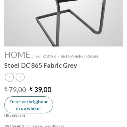
HOME
/
EETKAMER
/
EETKAMERSTOELEN
Stoel DC 865 Fabric Grey
Oorspronkelijke
Huidige
79,00
39,00
€
€
prijs
prijs
Enkel verkrijgbaar
was:
is:
in de winkel
€ 79,00.
.
€ 39,00.
Uitverkocht
SKU:
Stoel DC 865 Fabric Grey-Kumas