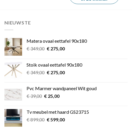
NIEUWSTE
Matera ovaal eettafel 90x180
Oorspronkelijke
Huidige
€
349,00
€
275,00
prijs
prijs
was:
is:
Stoik ovaal eettafel 90x180
€ 349,00.
€ 275,00.
Oorspronkelijke
Huidige
€
349,00
€
275,00
prijs
prijs
was:
is:
Pvc Marmer wandpaneel Wit goud
€ 349,00.
€ 275,00.
Oorspronkelijke
Huidige
€
39,00
€
25,00
prijs
prijs
was:
is:
Tv meubel met haard GS23715
€ 39,00.
€ 25,00.
Oorspronkelijke
Huidige
€
899,00
€
599,00
prijs
prijs
was:
is: