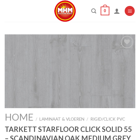
Skip
0
to
content
Add to
wishlist
HOME
/
LAMINAAT & VLOEREN
/
RIGID/CLICK PVC
TARKETT STARFLOOR CLICK SOLID 55
– SCANDINAVIAN OAK MEDIUM GREY