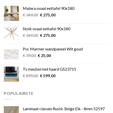
Matera ovaal eettafel 90x180
Oorspronkelijke
Huidige
€
349,00
€
275,00
prijs
prijs
was:
is:
Stoik ovaal eettafel 90x180
€ 349,00.
€ 275,00.
Oorspronkelijke
Huidige
€
349,00
€
275,00
prijs
prijs
was:
is:
Pvc Marmer wandpaneel Wit goud
€ 349,00.
€ 275,00.
Oorspronkelijke
Huidige
€
39,00
€
25,00
prijs
prijs
was:
is:
Tv meubel met haard GS23715
€ 39,00.
€ 25,00.
Oorspronkelijke
Huidige
€
899,00
€
599,00
prijs
prijs
was:
is:
€ 899,00.
€ 599,00.
POPULAIRSTE
Laminaat classen Rustic Beige Eik - 8mm 52597