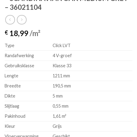
– 36021104
18,99
/m²
€
Type
Click LVT
Randafwerking
4 V-groef
Gebruiksklasse
Klasse 33
Lengte
1211 mm
Breedte
190,5 mm
Dikte
5 mm
Slijtlaag
0,55 mm
Pakinhoud
1,61 m²
Kleur
Grijs
Vloerverwarming
Geschikt