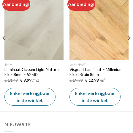
Aanbieding!
Aanbieding!
Add to
Add to
wishlist
wishlist
8MM
LAMINAAT
Laminaat Classen Light Nature
Visgraat Laminaat – Millenium
Eik – 8mm – 52582
Eiken Bruin 8mm
Oorspronkelijke
Huidige
Oorspronkelijke
Huidige
€
11,49
€
9,99
/m2
€
19,99
€
12,99
/m²
prijs
prijs
prijs
prijs
was:
is:
was:
is:
€ 11,49.
€ 9,99.
€ 19,99.
€ 12,99.
Enkel verkrijgbaar
Enkel verkrijgbaar
in de winkel
.
in de winkel
.
NIEUWSTE