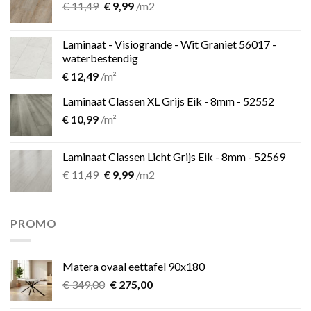
Oorspronkelijke
Huidige
€
11,49
€
9,99
/m2
prijs
prijs
was:
is:
Laminaat - Visiogrande - Wit Graniet 56017 -
€ 11,49.
€ 9,99.
waterbestendig
€
12,49
/m²
Laminaat Classen XL Grijs Eik - 8mm - 52552
€
10,99
/m²
Laminaat Classen Licht Grijs Eik - 8mm - 52569
Oorspronkelijke
Huidige
€
11,49
€
9,99
/m2
prijs
prijs
was:
is:
€ 11,49.
€ 9,99.
PROMO
Matera ovaal eettafel 90x180
Oorspronkelijke
Huidige
€
349,00
€
275,00
prijs
prijs