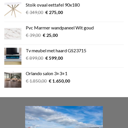
was:
is:
Stoik ovaal eettafel 90x180
€ 349,00.
€ 275,00.
Oorspronkelijke
Huidige
€
349,00
€
275,00
prijs
prijs
was:
is:
Pvc Marmer wandpaneel Wit goud
€ 349,00.
€ 275,00.
Oorspronkelijke
Huidige
€
39,00
€
25,00
prijs
prijs
was:
is:
Tv meubel met haard GS23715
€ 39,00.
€ 25,00.
Oorspronkelijke
Huidige
€
899,00
€
599,00
prijs
prijs
was:
is:
Orlando salon 3+3+1
€ 899,00.
€ 599,00.
Oorspronkelijke
Huidige
€
1.850,00
€
1.650,00
prijs
prijs
was:
is:
€ 1.850,00.
€ 1.650,00.