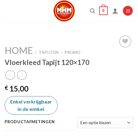
Skip
0
to
content
HOME
/
TAPIJTEN
/
PROMO
Vloerkleed Tapijt 120×170
Add to
wishlist
15,00
€
Enkel verkrijgbaar
in de winkel
.
PRODUCTAFMETINGEN