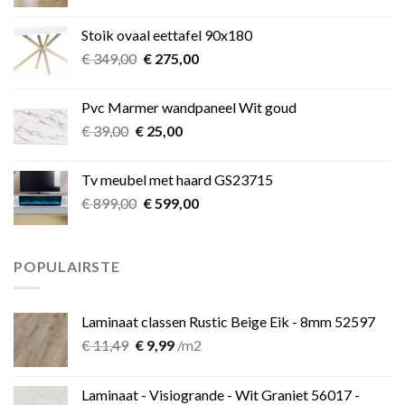
prijs
prijs
was:
is:
Stoik ovaal eettafel 90x180
€ 349,00.
€ 275,00.
Oorspronkelijke
Huidige
€
349,00
€
275,00
prijs
prijs
was:
is:
Pvc Marmer wandpaneel Wit goud
€ 349,00.
€ 275,00.
Oorspronkelijke
Huidige
€
39,00
€
25,00
prijs
prijs
was:
is:
Tv meubel met haard GS23715
€ 39,00.
€ 25,00.
Oorspronkelijke
Huidige
€
899,00
€
599,00
prijs
prijs
was:
is:
€ 899,00.
€ 599,00.
POPULAIRSTE
Laminaat classen Rustic Beige Eik - 8mm 52597
Oorspronkelijke
Huidige
€
11,49
€
9,99
/m2
prijs
prijs
was:
is:
Laminaat - Visiogrande - Wit Graniet 56017 -
€ 11,49.
€ 9,99.