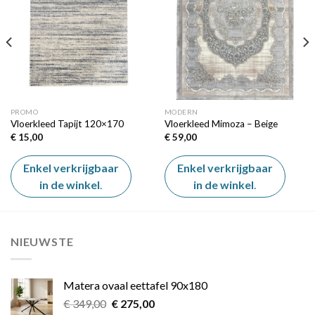
wishlist
wishlist
PROMO
MODERN
Vloerkleed Tapijt 120×170
Vloerkleed Mimoza – Beige
€
15,00
€
59,00
Enkel verkrijgbaar
Enkel verkrijgbaar
in de winkel
.
in de winkel
.
NIEUWSTE
Matera ovaal eettafel 90x180
Oorspronkelijke
Huidige
€
349,00
€
275,00