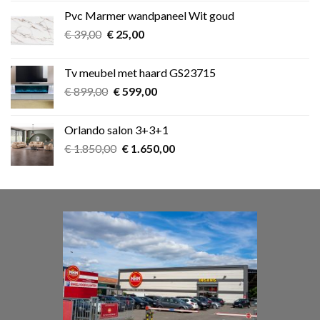
was:
is:
Pvc Marmer wandpaneel Wit goud
€ 349,00.
€ 275,00.
Oorspronkelijke
Huidige
€
39,00
€
25,00
prijs
prijs
was:
is:
Tv meubel met haard GS23715
€ 39,00.
€ 25,00.
Oorspronkelijke
Huidige
€
899,00
€
599,00
prijs
prijs
was:
is:
Orlando salon 3+3+1
€ 899,00.
€ 599,00.
Oorspronkelijke
Huidige
€
1.850,00
€
1.650,00
prijs
prijs
was:
is:
€ 1.850,00.
€ 1.650,00.