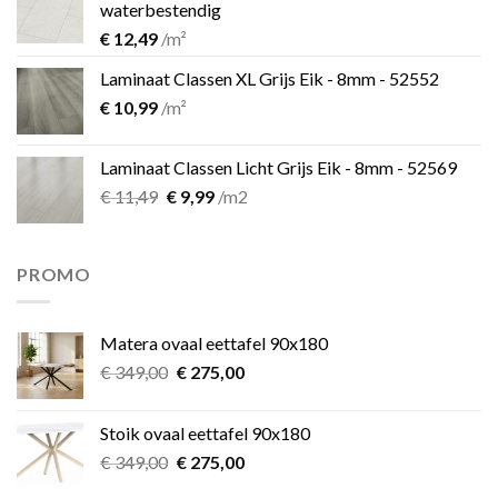
waterbestendig
€
12,49
/m²
Laminaat Classen XL Grijs Eik - 8mm - 52552
€
10,99
/m²
Laminaat Classen Licht Grijs Eik - 8mm - 52569
Oorspronkelijke
Huidige
€
11,49
€
9,99
/m2
prijs
prijs
was:
is:
€ 11,49.
€ 9,99.
PROMO
Matera ovaal eettafel 90x180
Oorspronkelijke
Huidige
€
349,00
€
275,00
prijs
prijs
was:
is:
Stoik ovaal eettafel 90x180
€ 349,00.
€ 275,00.
Oorspronkelijke
Huidige
€
349,00
€
275,00
prijs
prijs