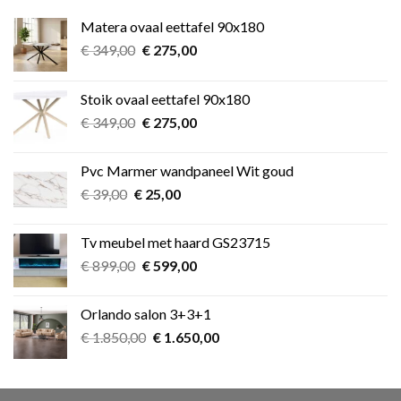
Matera ovaal eettafel 90x180
Oorspronkelijke
Huidige
€
349,00
€
275,00
prijs
prijs
was:
is:
Stoik ovaal eettafel 90x180
€ 349,00.
€ 275,00.
Oorspronkelijke
Huidige
€
349,00
€
275,00
prijs
prijs
was:
is:
Pvc Marmer wandpaneel Wit goud
€ 349,00.
€ 275,00.
Oorspronkelijke
Huidige
€
39,00
€
25,00
prijs
prijs
was:
is:
Tv meubel met haard GS23715
€ 39,00.
€ 25,00.
Oorspronkelijke
Huidige
€
899,00
€
599,00
prijs
prijs
was:
is:
Orlando salon 3+3+1
€ 899,00.
€ 599,00.
Oorspronkelijke
Huidige
€
1.850,00
€
1.650,00
prijs
prijs
was:
is:
€ 1.850,00.
€ 1.650,00.