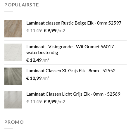
€ 899,00.
€ 599,00.
POPULAIRSTE
Laminaat classen Rustic Beige Eik - 8mm 52597
Oorspronkelijke
Huidige
€
11,49
€
9,99
/m2
prijs
prijs
was:
is:
Laminaat - Visiogrande - Wit Graniet 56017 -
€ 11,49.
€ 9,99.
waterbestendig
€
12,49
/m²
Laminaat Classen XL Grijs Eik - 8mm - 52552
€
10,99
/m²
Laminaat Classen Licht Grijs Eik - 8mm - 52569
Oorspronkelijke
Huidige
€
11,49
€
9,99
/m2
prijs
prijs
was:
is:
€ 11,49.
€ 9,99.
PROMO