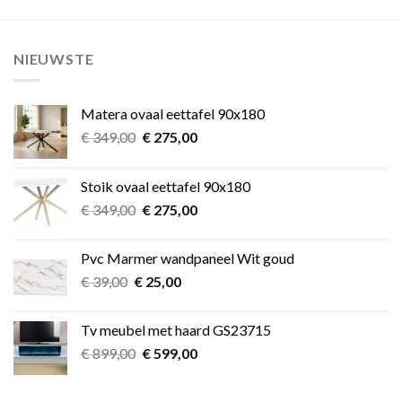
NIEUWSTE
Matera ovaal eettafel 90x180
Oorspronkelijke
Huidige
€
349,00
€
275,00
prijs
prijs
was:
is:
Stoik ovaal eettafel 90x180
€ 349,00.
€ 275,00.
Oorspronkelijke
Huidige
€
349,00
€
275,00
prijs
prijs
was:
is:
Pvc Marmer wandpaneel Wit goud
€ 349,00.
€ 275,00.
Oorspronkelijke
Huidige
€
39,00
€
25,00
prijs
prijs
was:
is:
Tv meubel met haard GS23715
€ 39,00.
€ 25,00.
Oorspronkelijke
Huidige
€
899,00
€
599,00
prijs
prijs
was:
is: