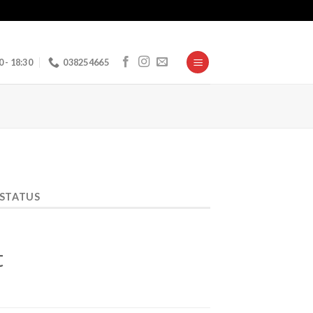
0 - 18:30
038254665
 STATUS
t