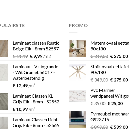
PULAIRSTE
PROMO
Laminaat classen Rustic
Matera ovaal eetta
Beige Eik - 8mm 52597
90x180
Oorspronkelijke
Huidige
Oorspron
€
11,49
€
9,99
/m2
€
349,00
€
275,00
prijs
prijs
prijs
Laminaat - Visiogrande
Stoik ovaal eettafel
was:
is:
was:
i
- Wit Graniet 56017 -
90x180
€ 11,49.
€ 9,99.
€ 349,00.
waterbestendig
Oorspron
€
349,00
€
275,00
€
12,49
/m²
prijs
Pvc Marmer
was:
i
Laminaat Classen XL
wandpaneel Wit go
€ 349,00.
Grijs Eik - 8mm - 52552
Oorspronk
Hu
€
39,00
€
25,00
€
10,99
/m²
prijs
pri
Tv meubel met haa
was:
is:
Laminaat Classen Licht
GS23715
€ 39,00.
€ 2
Grijs Eik - 8mm - 52569
Oorspron
€
899,00
€
599,00