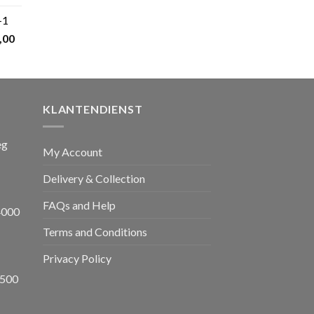
prijs
+1
s:
nkelijke
Huidige
,00
€ 599,00.
prijs
is:
,00.
€ 1.650,00.
KLANTENDIENST
eg
My Account
Delivery & Collection
FAQs and Help
4000
Terms and Conditions
Privacy Policy
8500