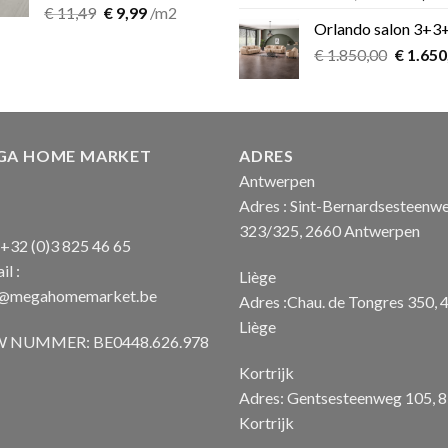
Oorspronkelijke
Huidige
€
11,49
€
9,99
/m2
prijs
Orlando salon 3+3
prijs
prijs
was:
i
was:
is:
Oorspro
€
1.850,00
€ 899,00.
€
1.650
€ 11,49.
€ 9,99.
prijs
was:
€ 1.850
GA HOME MARKET
ADRES
Antwerpen
Adres : Sint-Bernardsesteenw
323/325, 2660 Antwerpen
: +32 (0)3 825 46 65
il :
Liège
o@megahomemarket.be
Adres :Chau. de Tongres 350, 
Liège
 NUMMER: BE0448.626.978
Kortrijk
Adres: Gentsesteenweg 105, 
Kortrijk