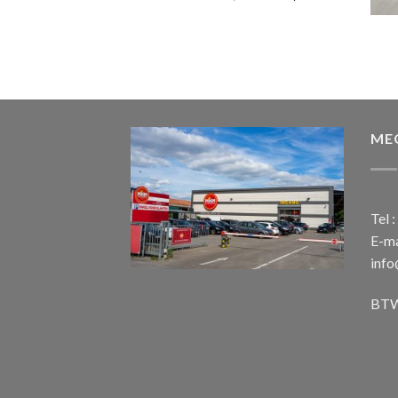
prijs
prijs
was:
is:
€ 899,00.
€ 599,00.
ME
Tel 
E-ma
inf
BTW