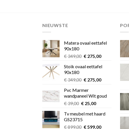
NIEUWSTE
PO
Matera ovaal eettafel
90x180
Oorspronkelijke
Huidige
€
349,00
€
275,00
prijs
prijs
Stoik ovaal eettafel
was:
is:
90x180
€ 349,00.
€ 275,00.
Oorspronkelijke
Huidige
€
349,00
€
275,00
prijs
prijs
Pvc Marmer
was:
is:
wandpaneel Wit goud
€ 349,00.
€ 275,00.
Oorspronkelijke
Huidige
€
39,00
€
25,00
prijs
prijs
Tv meubel met haard
was:
is:
GS23715
€ 39,00.
€ 25,00.
Oorspronkelijke
Huidige
€
899,00
€
599,00