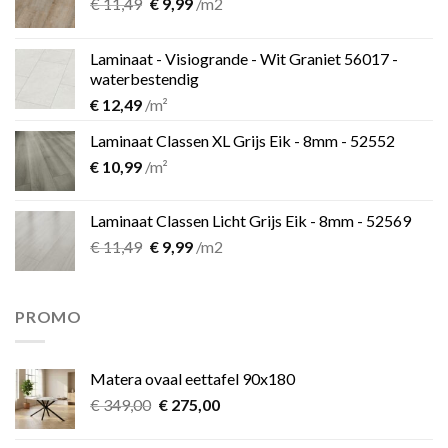
Oorspronkelijke
Huidige
€
11,49
€
9,99
/m2
prijs
prijs
was:
is:
Laminaat - Visiogrande - Wit Graniet 56017 -
€ 11,49.
€ 9,99.
waterbestendig
€
12,49
/m²
Laminaat Classen XL Grijs Eik - 8mm - 52552
€
10,99
/m²
Laminaat Classen Licht Grijs Eik - 8mm - 52569
Oorspronkelijke
Huidige
€
11,49
€
9,99
/m2
prijs
prijs
was:
is:
€ 11,49.
€ 9,99.
PROMO
Matera ovaal eettafel 90x180
Oorspronkelijke
Huidige
€
349,00
€
275,00
prijs
prijs
was:
is: