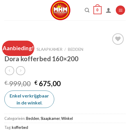
Skip
0
to
content
HOME
Aanbieding!
/
SLAAPKAMER
/
BEDDEN
Dora kofferbed 160×200
Add to
wishlist
Oorspronkelijke
Huidige
999,00
675,00
€
€
prijs
prijs
Enkel verkrijgbaar
was:
is:
in de winkel
€ 999,00.
.
€ 675,00.
Categorieën:
Bedden
,
Slaapkamer
,
Winkel
Tag:
kofferbed