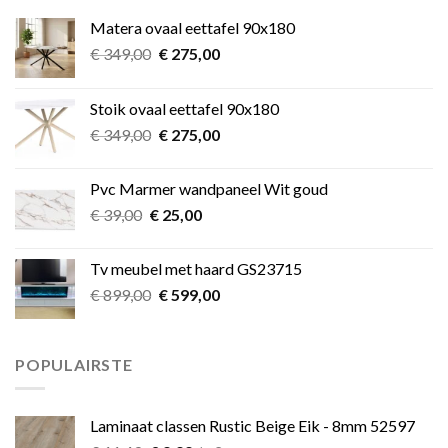
Matera ovaal eettafel 90x180
Oorspronkelijke
Huidige
€
349,00
€
275,00
prijs
prijs
was:
is:
Stoik ovaal eettafel 90x180
€ 349,00.
€ 275,00.
Oorspronkelijke
Huidige
€
349,00
€
275,00
prijs
prijs
was:
is:
Pvc Marmer wandpaneel Wit goud
€ 349,00.
€ 275,00.
Oorspronkelijke
Huidige
€
39,00
€
25,00
prijs
prijs
was:
is:
Tv meubel met haard GS23715
€ 39,00.
€ 25,00.
Oorspronkelijke
Huidige
€
899,00
€
599,00
prijs
prijs
was:
is:
€ 899,00.
€ 599,00.
POPULAIRSTE
Laminaat classen Rustic Beige Eik - 8mm 52597