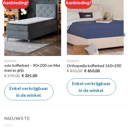
Aanbieding!
Aanbieding!
Add to
Add to
wishlist
wishlist
BEDDEN
BEDDEN
oslo kofferbed – 90×200 cm Met
Orthopedia kofferbed 160×200
matras grijs
Oorspronkelijke
Huidige
€
850,00
€
650,00
prijs
prijs
Oorspronkelijke
Huidige
€
549,00
€
325,00
was:
is:
prijs
prijs
€ 850,00.
€ 650,00.
was:
is:
Enkel verkrijgbaar
€ 549,00.
€ 325,00.
Enkel verkrijgbaar
in de winkel
.
in de winkel
.
NIEUWSTE