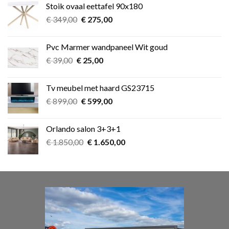
Stoik ovaal eettafel 90x180
€ 349,00.
€ 275,00.
Oorspronkelijke
Huidige
€
349,00
€
275,00
prijs
prijs
was:
is:
Pvc Marmer wandpaneel Wit goud
€ 349,00.
€ 275,00.
Oorspronkelijke
Huidige
€
39,00
€
25,00
prijs
prijs
was:
is:
Tv meubel met haard GS23715
€ 39,00.
€ 25,00.
Oorspronkelijke
Huidige
€
899,00
€
599,00
prijs
prijs
was:
is:
Orlando salon 3+3+1
€ 899,00.
€ 599,00.
Oorspronkelijke
Huidige
€
1.850,00
€
1.650,00
prijs
prijs
was:
is:
€ 1.850,00.
€ 1.650,00.