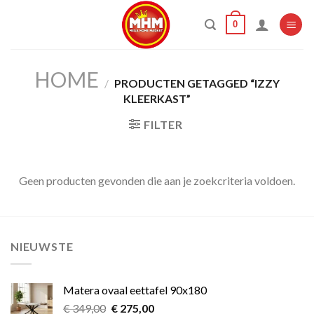
Skip
0
to
content
HOME
/
PRODUCTEN GETAGGED “IZZY
KLEERKAST”
FILTER
Geen producten gevonden die aan je zoekcriteria voldoen.
NIEUWSTE
Matera ovaal eettafel 90x180
Oorspronkelijke
Huidige
€
349,00
€
275,00