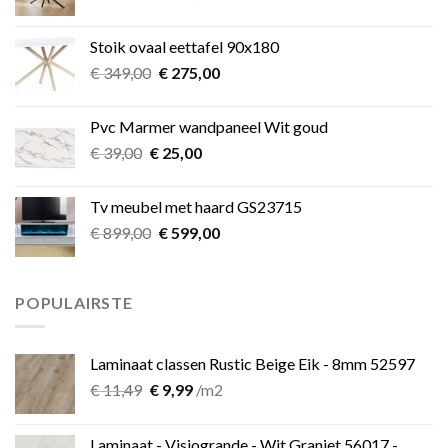
prijs
prijs
was:
is:
Stoik ovaal eettafel 90x180
€ 349,00.
€ 275,00.
Oorspronkelijke
Huidige
€
349,00
€
275,00
prijs
prijs
was:
is:
Pvc Marmer wandpaneel Wit goud
€ 349,00.
€ 275,00.
Oorspronkelijke
Huidige
€
39,00
€
25,00
prijs
prijs
was:
is:
Tv meubel met haard GS23715
€ 39,00.
€ 25,00.
Oorspronkelijke
Huidige
€
899,00
€
599,00
prijs
prijs
was:
is:
€ 899,00.
€ 599,00.
POPULAIRSTE
Laminaat classen Rustic Beige Eik - 8mm 52597
Oorspronkelijke
Huidige
€
11,49
€
9,99
/m2
prijs
prijs
was:
is:
Laminaat - Visiogrande - Wit Graniet 56017 -