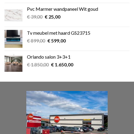
was:
is:
Pvc Marmer wandpaneel Wit goud
€ 349,00.
€ 275,00.
Oorspronkelijke
Huidige
€
39,00
€
25,00
prijs
prijs
was:
is:
Tv meubel met haard GS23715
€ 39,00.
€ 25,00.
Oorspronkelijke
Huidige
€
899,00
€
599,00
prijs
prijs
was:
is:
Orlando salon 3+3+1
€ 899,00.
€ 599,00.
Oorspronkelijke
Huidige
€
1.850,00
€
1.650,00
prijs
prijs
was:
is:
€ 1.850,00.
€ 1.650,00.