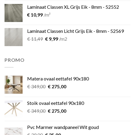
Laminaat Classen XL Grijs Eik - 8mm - 52552
€
10,99
/m²
Laminaat Classen Licht Grijs Eik - 8mm - 52569
Oorspronkelijke
Huidige
€
11,49
€
9,99
/m2
prijs
prijs
was:
is:
€ 11,49.
€ 9,99.
PROMO
Matera ovaal eettafel 90x180
Oorspronkelijke
Huidige
€
349,00
€
275,00
prijs
prijs
was:
is:
Stoik ovaal eettafel 90x180
€ 349,00.
€ 275,00.
Oorspronkelijke
Huidige
€
349,00
€
275,00
prijs
prijs
was:
is:
Pvc Marmer wandpaneel Wit goud
€ 349,00.
€ 275,00.
Oorspronkelijke
Huidige
€
39,00
€
25,00