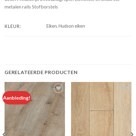
metalen rails Stofborstels
Eiken, Hudson eiken
KLEUR:
GERELATEERDE PRODUCTEN
Aanbieding!
Add to
Add to
wishlist
wishlist