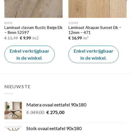
8MM
12MM
Laminaat classen Rustic Beige Eik
Laminaat Alsapan Sunset Eik –
– 8mm 52597
12mm – 471
Oorspronkelijke
Huidige
€
11,49
€
9,99
/m2
€
16,99
/m²
prijs
prijs
was:
is:
€ 11,49.
€ 9,99.
Enkel verkrijgbaar
Enkel verkrijgbaar
in de winkel
.
in de winkel
.
NIEUWSTE
Matera ovaal eettafel 90x180
Oorspronkelijke
Huidige
€
349,00
€
275,00
prijs
prijs
was:
is:
Stoik ovaal eettafel 90x180
€ 349,00.
€ 275,00.