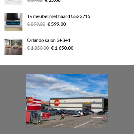
prijs
prijs
was:
is:
Tv meubel met haard GS23715
€ 39,00.
€ 25,00.
Oorspronkelijke
Huidige
€
899,00
€
599,00
prijs
prijs
was:
is:
Orlando salon 3+3+1
€ 899,00.
€ 599,00.
Oorspronkelijke
Huidige
€
1.850,00
€
1.650,00
prijs
prijs
was:
is:
€ 1.850,00.
€ 1.650,00.