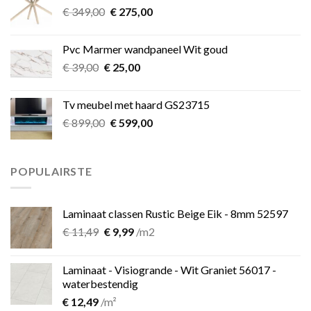
Oorspronkelijke
Huidige
€
349,00
€
275,00
prijs
prijs
was:
is:
Pvc Marmer wandpaneel Wit goud
€ 349,00.
€ 275,00.
Oorspronkelijke
Huidige
€
39,00
€
25,00
prijs
prijs
was:
is:
Tv meubel met haard GS23715
€ 39,00.
€ 25,00.
Oorspronkelijke
Huidige
€
899,00
€
599,00
prijs
prijs
was:
is:
€ 899,00.
€ 599,00.
POPULAIRSTE
Laminaat classen Rustic Beige Eik - 8mm 52597
Oorspronkelijke
Huidige
€
11,49
€
9,99
/m2
prijs
prijs
was:
is:
Laminaat - Visiogrande - Wit Graniet 56017 -
€ 11,49.
€ 9,99.
waterbestendig
€
12,49
/m²