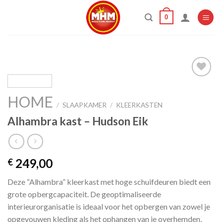
Skip
0
to
content
HOME
Add to
/
SLAAPKAMER
/
KLEERKASTEN
wishlist
Alhambra kast – Hudson Eik
249,00
€
Deze “Alhambra” kleerkast met hoge schuifdeuren biedt een
grote opbergcapaciteit. De geoptimaliseerde
interieurorganisatie is ideaal voor het opbergen van zowel je
opgevouwen kleding als het ophangen van je overhemden,