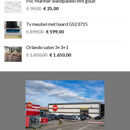
Pvc Marmer wandpaneel Wit goud
€ 349,00.
€ 275,00.
Oorspronkelijke
Huidige
€
39,00
€
25,00
prijs
prijs
was:
is:
Tv meubel met haard GS23715
€ 39,00.
€ 25,00.
Oorspronkelijke
Huidige
€
899,00
€
599,00
prijs
prijs
was:
is:
Orlando salon 3+3+1
€ 899,00.
€ 599,00.
Oorspronkelijke
Huidige
€
1.850,00
€
1.650,00
prijs
prijs
was:
is:
€ 1.850,00.
€ 1.650,00.