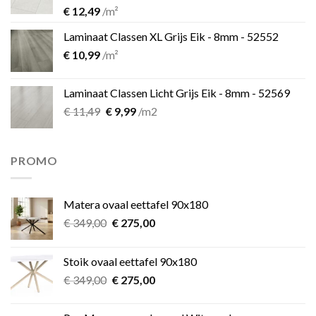
€
12,49
/m²
Laminaat Classen XL Grijs Eik - 8mm - 52552
€
10,99
/m²
Laminaat Classen Licht Grijs Eik - 8mm - 52569
Oorspronkelijke
Huidige
€
11,49
€
9,99
/m2
prijs
prijs
was:
is:
€ 11,49.
€ 9,99.
PROMO
Matera ovaal eettafel 90x180
Oorspronkelijke
Huidige
€
349,00
€
275,00
prijs
prijs
was:
is:
Stoik ovaal eettafel 90x180
€ 349,00.
€ 275,00.
Oorspronkelijke
Huidige
€
349,00
€
275,00
prijs
prijs
was:
is: