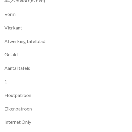
44,2x80x80 (hxbxd)
Vorm
Vierkant
Afwerking tafelblad
Gelakt
Aantal tafels
1
Houtpatroon
Eikenpatroon
Internet Only