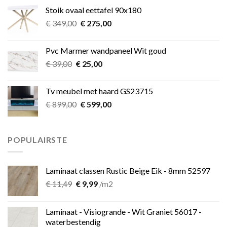
was:
is:
Stoik ovaal eettafel 90x180
€ 349,00.
€ 275,00.
Oorspronkelijke
Huidige
€
349,00
€
275,00
prijs
prijs
was:
is:
Pvc Marmer wandpaneel Wit goud
€ 349,00.
€ 275,00.
Oorspronkelijke
Huidige
€
39,00
€
25,00
prijs
prijs
was:
is:
Tv meubel met haard GS23715
€ 39,00.
€ 25,00.
Oorspronkelijke
Huidige
€
899,00
€
599,00
prijs
prijs
was:
is:
€ 899,00.
€ 599,00.
POPULAIRSTE
Laminaat classen Rustic Beige Eik - 8mm 52597
Oorspronkelijke
Huidige
€
11,49
€
9,99
/m2
prijs
prijs
was:
is:
Laminaat - Visiogrande - Wit Graniet 56017 -
€ 11,49.
€ 9,99.
waterbestendig