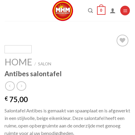
Skip
0
to
content
HOME
Add to
/
SALON
wishlist
Antibes salontafel
75,00
€
Salontafel Antibes is gemaakt van spaanplaat en is afgewerkt
in een stijlvolle, beige eikenkleur. Deze salontafel heeft een
ruime, open opbergruimte aan de onderzijde met genoeg
ruimte voor al uw benodigdheden.