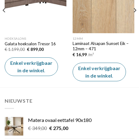
HOEKSALONS
12MM
Laminaat Alsapan Sunset Eik –
Galata hoeksalon Tresor 16
12mm – 471
Oorspronkelijke
Huidige
€
1.199,00
€
899,00
prijs
prijs
€
16,99
/m²
was:
is:
€ 1.199,00.
€ 899,00.
Enkel verkrijgbaar
Enkel verkrijgbaar
in de winkel
.
in de winkel
.
NIEUWSTE
Matera ovaal eettafel 90x180
Oorspronkelijke
Huidige
€
349,00
€
275,00
prijs
prijs