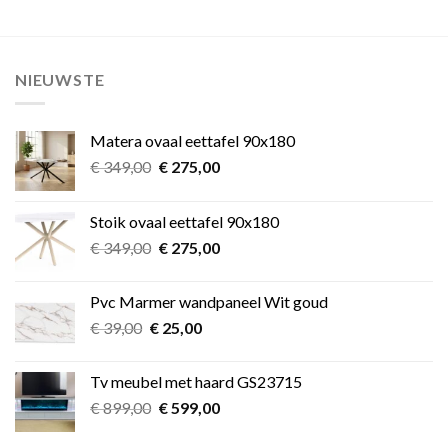
NIEUWSTE
Matera ovaal eettafel 90x180
Oorspronkelijke
Huidige
€
349,00
€
275,00
prijs
prijs
was:
is:
Stoik ovaal eettafel 90x180
€ 349,00.
€ 275,00.
Oorspronkelijke
Huidige
€
349,00
€
275,00
prijs
prijs
was:
is:
Pvc Marmer wandpaneel Wit goud
€ 349,00.
€ 275,00.
Oorspronkelijke
Huidige
€
39,00
€
25,00
prijs
prijs
was:
is:
Tv meubel met haard GS23715
€ 39,00.
€ 25,00.
Oorspronkelijke
Huidige
€
899,00
€
599,00
prijs
prijs