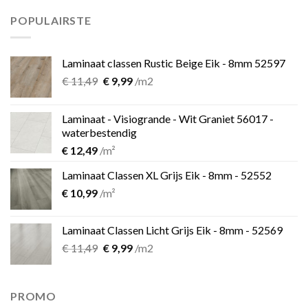
was:
is:
€ 899,00.
€ 599,00.
POPULAIRSTE
Laminaat classen Rustic Beige Eik - 8mm 52597
Oorspronkelijke
Huidige
€
11,49
€
9,99
/m2
prijs
prijs
was:
is:
Laminaat - Visiogrande - Wit Graniet 56017 -
€ 11,49.
€ 9,99.
waterbestendig
€
12,49
/m²
Laminaat Classen XL Grijs Eik - 8mm - 52552
€
10,99
/m²
Laminaat Classen Licht Grijs Eik - 8mm - 52569
Oorspronkelijke
Huidige
€
11,49
€
9,99
/m2
prijs
prijs
was:
is:
€ 11,49.
€ 9,99.
PROMO