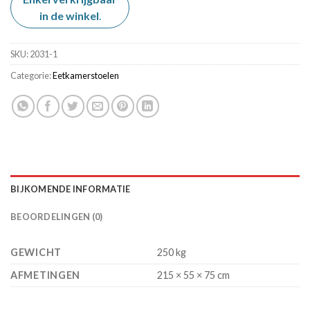
was:
is:
in de winkel
€ 129,00.
.
€ 99,00.
SKU:
2031-1
Categorie:
Eetkamerstoelen
BIJKOMENDE INFORMATIE
BEOORDELINGEN (0)
GEWICHT
250 kg
AFMETINGEN
215 × 55 × 75 cm