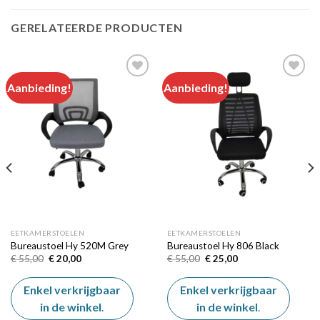
GERELATEERDE PRODUCTEN
Aanbieding!
Aanbieding!
Add to
Add to
wishlist
wishlist
EETKAMERSTOELEN
EETKAMERSTOELEN
Bureaustoel Hy 520M Grey
Bureaustoel Hy 806 Black
Oorspronkelijke
Huidige
Oorspronkelijke
Huidige
€
55,00
€
20,00
€
55,00
€
25,00
prijs
prijs
prijs
prijs
was:
is:
was:
is:
€ 55,00.
€ 20,00.
€ 55,00.
€ 25,00.
Enkel verkrijgbaar
Enkel verkrijgbaar
in de winkel
.
in de winkel
.