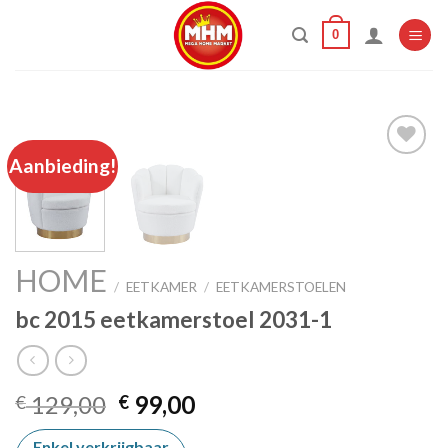
Skip
0
to
content
Aanbieding!
Add to
wishlist
HOME
/
EETKAMER
/
EETKAMERSTOELEN
bc 2015 eetkamerstoel 2031-1
Oorspronkelijke
Huidige
129,00
99,00
€
€
prijs
prijs
Enkel verkrijgbaar