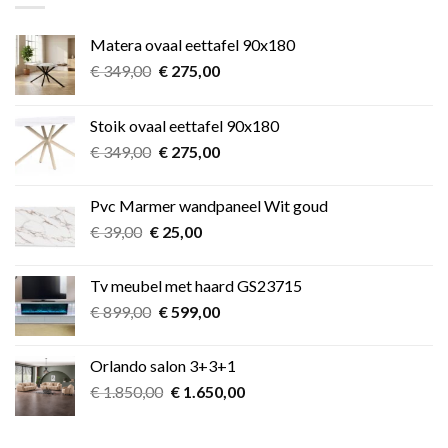
Matera ovaal eettafel 90x180
Oorspronkelijke
Huidige
€
349,00
€
275,00
prijs
prijs
was:
is:
Stoik ovaal eettafel 90x180
€ 349,00.
€ 275,00.
Oorspronkelijke
Huidige
€
349,00
€
275,00
prijs
prijs
was:
is:
Pvc Marmer wandpaneel Wit goud
€ 349,00.
€ 275,00.
Oorspronkelijke
Huidige
€
39,00
€
25,00
prijs
prijs
was:
is:
Tv meubel met haard GS23715
€ 39,00.
€ 25,00.
Oorspronkelijke
Huidige
€
899,00
€
599,00
prijs
prijs
was:
is:
Orlando salon 3+3+1
€ 899,00.
€ 599,00.
Oorspronkelijke
Huidige
€
1.850,00
€
1.650,00
prijs
prijs
was:
is: