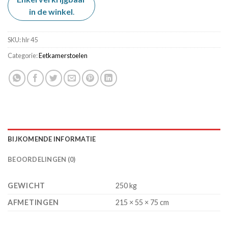
was:
is:
in de winkel
€ 129,00.
.
€ 99,00.
SKU:
hlr 45
Categorie:
Eetkamerstoelen
BIJKOMENDE INFORMATIE
BEOORDELINGEN (0)
GEWICHT
250 kg
AFMETINGEN
215 × 55 × 75 cm