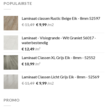
€ 899,00.
€ 599,00.
POPULAIRSTE
Laminaat classen Rustic Beige Eik - 8mm 52597
Oorspronkelijke
Huidige
€
11,49
€
9,99
/m2
prijs
prijs
was:
is:
Laminaat - Visiogrande - Wit Graniet 56017 -
€ 11,49.
€ 9,99.
waterbestendig
€
12,49
/m²
Laminaat Classen XL Grijs Eik - 8mm - 52552
€
10,99
/m²
Laminaat Classen Licht Grijs Eik - 8mm - 52569
Oorspronkelijke
Huidige
€
11,49
€
9,99
/m2
prijs
prijs
was:
is:
€ 11,49.
€ 9,99.
PROMO