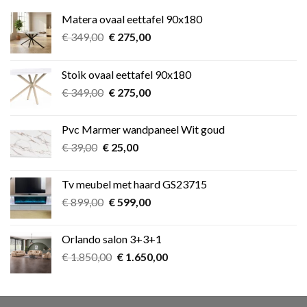
Matera ovaal eettafel 90x180
Oorspronkelijke
Huidige
€
349,00
€
275,00
prijs
prijs
was:
is:
Stoik ovaal eettafel 90x180
€ 349,00.
€ 275,00.
Oorspronkelijke
Huidige
€
349,00
€
275,00
prijs
prijs
was:
is:
Pvc Marmer wandpaneel Wit goud
€ 349,00.
€ 275,00.
Oorspronkelijke
Huidige
€
39,00
€
25,00
prijs
prijs
was:
is:
Tv meubel met haard GS23715
€ 39,00.
€ 25,00.
Oorspronkelijke
Huidige
€
899,00
€
599,00
prijs
prijs
was:
is:
Orlando salon 3+3+1
€ 899,00.
€ 599,00.
Oorspronkelijke
Huidige
€
1.850,00
€
1.650,00
prijs
prijs
was:
is:
€ 1.850,00.
€ 1.650,00.