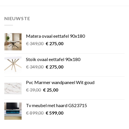
NIEUWSTE
Matera ovaal eettafel 90x180
Oorspronkelijke
Huidige
€
349,00
€
275,00
prijs
prijs
was:
is:
Stoik ovaal eettafel 90x180
€ 349,00.
€ 275,00.
Oorspronkelijke
Huidige
€
349,00
€
275,00
prijs
prijs
was:
is:
Pvc Marmer wandpaneel Wit goud
€ 349,00.
€ 275,00.
Oorspronkelijke
Huidige
€
39,00
€
25,00
prijs
prijs
was:
is:
Tv meubel met haard GS23715
€ 39,00.
€ 25,00.
Oorspronkelijke
Huidige
€
899,00
€
599,00
prijs
prijs
was:
is: