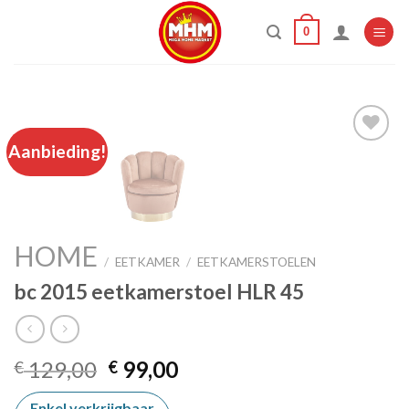
Skip
0
to
content
Aanbieding!
Add to
wishlist
HOME
/
EETKAMER
/
EETKAMERSTOELEN
bc 2015 eetkamerstoel HLR 45
Oorspronkelijke
Huidige
129,00
99,00
€
€
prijs
prijs
Enkel verkrijgbaar