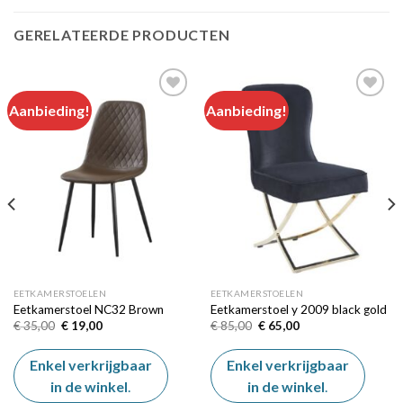
GERELATEERDE PRODUCTEN
Aanbieding!
Aanbieding!
Add to
Add to
wishlist
wishlist
EETKAMERSTOELEN
EETKAMERSTOELEN
Eetkamerstoel NC32 Brown
Eetkamerstoel y 2009 black gold
Oorspronkelijke
Huidige
Oorspronkelijke
Huidige
€
35,00
€
19,00
€
85,00
€
65,00
prijs
prijs
prijs
prijs
was:
is:
was:
is:
€ 35,00.
€ 19,00.
€ 85,00.
€ 65,00.
Enkel verkrijgbaar
Enkel verkrijgbaar
in de winkel
.
in de winkel
.