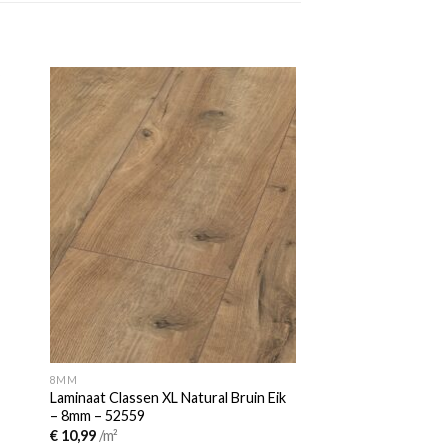
 to
Add to
ist
wishlist
8MM
Laminaat Classen XL Natural Bruin Eik
– 8mm – 52559
€
10,99
/m²