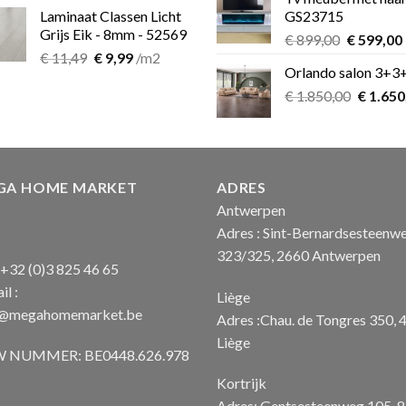
was:
is:
Laminaat Classen Licht
GS23715
€ 39,00.
€ 2
Grijs Eik - 8mm - 52569
Oorspron
€
899,00
€
599,00
Oorspronkelijke
Huidige
€
11,49
€
9,99
/m2
prijs
Orlando salon 3+3
prijs
prijs
was:
i
was:
is:
Oorspro
€
1.850,00
€ 899,00.
€
1.650
€ 11,49.
€ 9,99.
prijs
was:
€ 1.850
GA HOME MARKET
ADRES
Antwerpen
Adres : Sint-Bernardsesteenw
323/325, 2660 Antwerpen
: +32 (0)3 825 46 65
il :
Liège
o@megahomemarket.be
Adres :Chau. de Tongres 350, 
Liège
 NUMMER: BE0448.626.978
Kortrijk
Adres: Gentsesteenweg 105, 