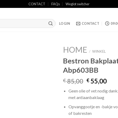
CONTACT
FAQs
Weglot switcher
LOGIN
CONTACT
09:0
HOME
/
WINKEL
Bestron Bakplaa
Abp603BB
Add to
wishlist
Oorspronke
Hui
85,00
55,00
€
€
prijs
prij
Geen olie of vet nodig dankz
was:
is:
met antiaanbaklaag
€ 85,00.
€ 55
Opvanggootje en -bakje voo
of bakresten