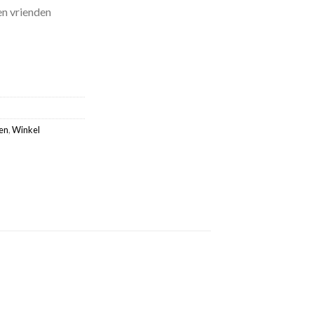
en vrienden
en
,
Winkel