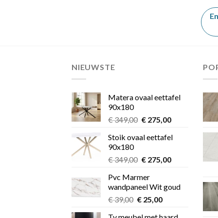
99.
gbaar
En
el
.
NIEUWSTE
PO
Matera ovaal eettafel
90x180
Oorspronkelijke
Huidige
€
349,00
€
275,00
prijs
prijs
Stoik ovaal eettafel
was:
is:
90x180
€ 349,00.
€ 275,00.
Oorspronkelijke
Huidige
€
349,00
€
275,00
prijs
prijs
Pvc Marmer
was:
is:
wandpaneel Wit goud
€ 349,00.
€ 275,00.
Oorspronkelijke
Huidige
€
39,00
€
25,00
prijs
prijs
Tv meubel met haard