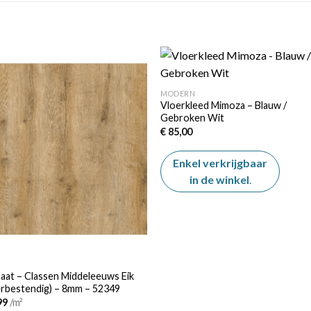
MODERN
Vloerkleed Mimoza – Blauw /
Add to
Add
Gebroken Wit
wishlist
wishl
€
85,00
Enkel verkrijgbaar
in de winkel
.
aat – Classen Middeleeuws Eik
rbestendig) – 8mm – 52349
99
/m²