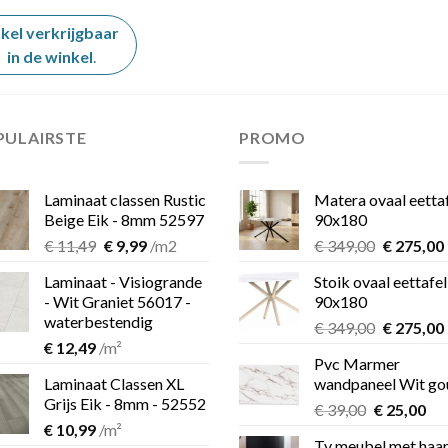
kel verkrijgbaar
in de winkel
.
PULAIRSTE
PROMO
Laminaat classen Rustic
Matera ovaal eetta
Beige Eik - 8mm 52597
90x180
Oorspronkelijke
Huidige
Oorspron
€
11,49
€
9,99
/m2
€
349,00
€
275,00
prijs
prijs
prijs
Laminaat - Visiogrande
Stoik ovaal eettafel
was:
is:
was:
i
- Wit Graniet 56017 -
90x180
€ 11,49.
€ 9,99.
€ 349,00.
waterbestendig
Oorspron
€
349,00
€
275,00
€
12,49
/m²
prijs
Pvc Marmer
was:
i
Laminaat Classen XL
wandpaneel Wit go
€ 349,00.
Grijs Eik - 8mm - 52552
Oorspronk
Hu
€
39,00
€
25,00
€
10,99
/m²
prijs
pri
Tv meubel met haa