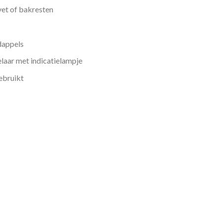
vet of bakresten
rdappels
laar met indicatielampje
ebruikt