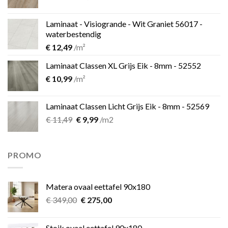
prijs
prijs
was:
is:
Laminaat - Visiogrande - Wit Graniet 56017 -
€ 11,49.
€ 9,99.
waterbestendig
€
12,49
/m²
Laminaat Classen XL Grijs Eik - 8mm - 52552
€
10,99
/m²
Laminaat Classen Licht Grijs Eik - 8mm - 52569
Oorspronkelijke
Huidige
€
11,49
€
9,99
/m2
prijs
prijs
was:
is:
€ 11,49.
€ 9,99.
PROMO
Matera ovaal eettafel 90x180
Oorspronkelijke
Huidige
€
349,00
€
275,00
prijs
prijs
was:
is:
Stoik ovaal eettafel 90x180