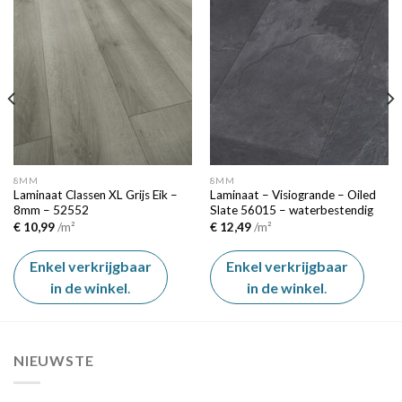
Add to
Add to
wishlist
wishlist
8MM
8MM
Laminaat Classen XL Grijs Eik –
Laminaat – Visiogrande – Oiled
8mm – 52552
Slate 56015 – waterbestendig
€
10,99
/m²
€
12,49
/m²
Enkel verkrijgbaar
Enkel verkrijgbaar
in de winkel
.
in de winkel
.
NIEUWSTE