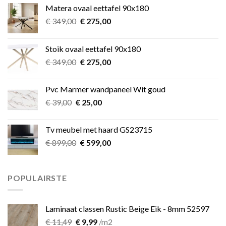
Matera ovaal eettafel 90x180
Oorspronkelijke
Huidige
€
349,00
€
275,00
prijs
prijs
was:
is:
Stoik ovaal eettafel 90x180
€ 349,00.
€ 275,00.
Oorspronkelijke
Huidige
€
349,00
€
275,00
prijs
prijs
was:
is:
Pvc Marmer wandpaneel Wit goud
€ 349,00.
€ 275,00.
Oorspronkelijke
Huidige
€
39,00
€
25,00
prijs
prijs
was:
is:
Tv meubel met haard GS23715
€ 39,00.
€ 25,00.
Oorspronkelijke
Huidige
€
899,00
€
599,00
prijs
prijs
was:
is:
€ 899,00.
€ 599,00.
POPULAIRSTE
Laminaat classen Rustic Beige Eik - 8mm 52597
Oorspronkelijke
Huidige
€
11,49
€
9,99
/m2