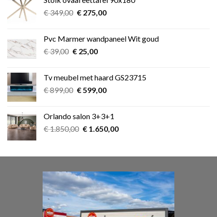
€ 349,00.
€ 275,00.
Oorspronkelijke
Huidige
€
349,00
€
275,00
prijs
prijs
was:
is:
Pvc Marmer wandpaneel Wit goud
€ 349,00.
€ 275,00.
Oorspronkelijke
Huidige
€
39,00
€
25,00
prijs
prijs
was:
is:
Tv meubel met haard GS23715
€ 39,00.
€ 25,00.
Oorspronkelijke
Huidige
€
899,00
€
599,00
prijs
prijs
was:
is:
Orlando salon 3+3+1
€ 899,00.
€ 599,00.
Oorspronkelijke
Huidige
€
1.850,00
€
1.650,00
prijs
prijs
was:
is:
€ 1.850,00.
€ 1.650,00.