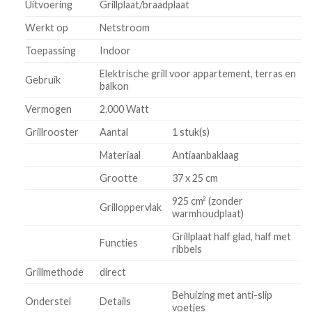
Uitvoering
Grillplaat/braadplaat
Werkt op
Netstroom
Toepassing
Indoor
Elektrische grill voor appartement, terras en
Gebruik
balkon
Vermogen
2.000 Watt
Grillrooster
Aantal
1 stuk(s)
Materiaal
Antiaanbaklaag
Grootte
37 x 25 cm
925 cm² (zonder
Grilloppervlak
warmhoudplaat)
Grillplaat half glad, half met
Functies
ribbels
Grillmethode
direct
Behuizing met anti-slip
Onderstel
Details
voetjes