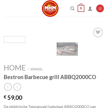
Skip
0
to
content
Add to
wishlist
HOME
/
WINKEL
Bestron Barbecue grill ABBQ2000CO
59,00
€
De elektrische Teppanyaki bakplaat ABBQ2000CO van