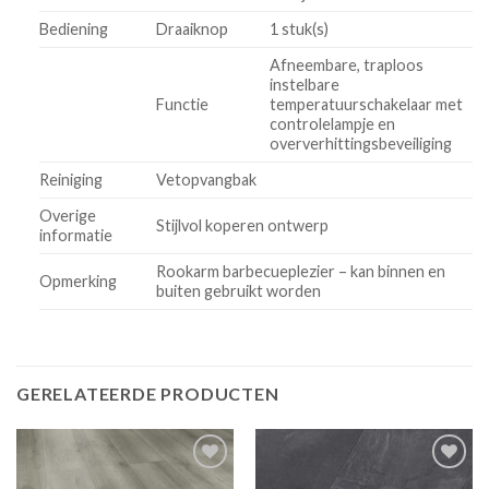
Bediening
Draaiknop
1 stuk(s)
Afneembare, traploos
instelbare
Functie
temperatuurschakelaar met
controlelampje en
oververhittingsbeveiliging
Reiniging
Vetopvangbak
Overige
Stijlvol koperen ontwerp
informatie
Rookarm barbecueplezier – kan binnen en
Opmerking
buiten gebruikt worden
GERELATEERDE PRODUCTEN