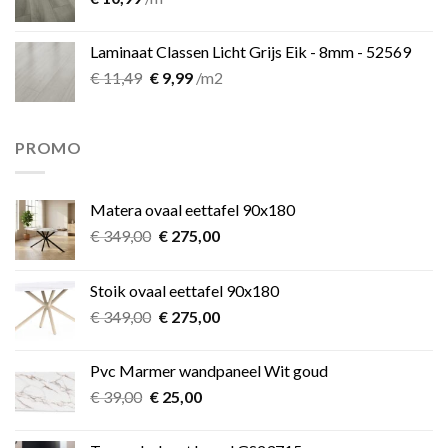
Laminaat Classen Licht Grijs Eik - 8mm - 52569
Oorspronkelijke
Huidige
€
11,49
€
9,99
/m2
prijs
prijs
was:
is:
€ 11,49.
€ 9,99.
PROMO
Matera ovaal eettafel 90x180
Oorspronkelijke
Huidige
€
349,00
€
275,00
prijs
prijs
was:
is:
Stoik ovaal eettafel 90x180
€ 349,00.
€ 275,00.
Oorspronkelijke
Huidige
€
349,00
€
275,00
prijs
prijs
was:
is:
Pvc Marmer wandpaneel Wit goud
€ 349,00.
€ 275,00.
Oorspronkelijke
Huidige
€
39,00
€
25,00
prijs
prijs
was:
is: