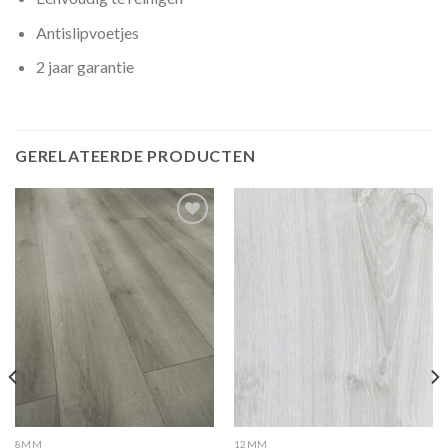
Antislipvoetjes
2 jaar garantie
GERELATEERDE PRODUCTEN
Add to
Add to
wishlist
wishlist
8MM
12MM