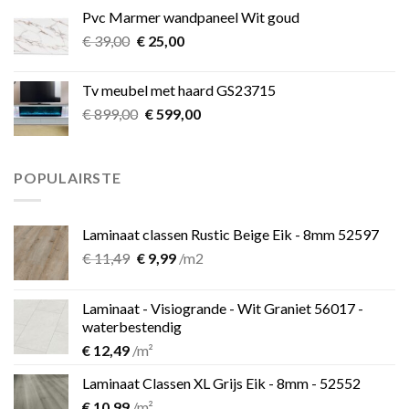
was:
is:
Pvc Marmer wandpaneel Wit goud
€ 349,00.
€ 275,00.
Oorspronkelijke
Huidige
€
39,00
€
25,00
prijs
prijs
was:
is:
Tv meubel met haard GS23715
€ 39,00.
€ 25,00.
Oorspronkelijke
Huidige
€
899,00
€
599,00
prijs
prijs
was:
is:
€ 899,00.
€ 599,00.
POPULAIRSTE
Laminaat classen Rustic Beige Eik - 8mm 52597
Oorspronkelijke
Huidige
€
11,49
€
9,99
/m2
prijs
prijs
was:
is:
Laminaat - Visiogrande - Wit Graniet 56017 -
€ 11,49.
€ 9,99.
waterbestendig
€
12,49
/m²
Laminaat Classen XL Grijs Eik - 8mm - 52552
€
10,99
/m²