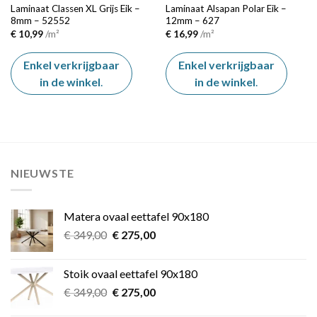
Laminaat Classen XL Grijs Eik –
Laminaat Alsapan Polar Eik –
8mm – 52552
12mm – 627
€
10,99
/m²
€
16,99
/m²
Enkel verkrijgbaar
Enkel verkrijgbaar
in de winkel
.
in de winkel
.
NIEUWSTE
Matera ovaal eettafel 90x180
Oorspronkelijke
Huidige
€
349,00
€
275,00
prijs
prijs
was:
is:
Stoik ovaal eettafel 90x180
€ 349,00.
€ 275,00.
Oorspronkelijke
Huidige
€
349,00
€
275,00
prijs
prijs