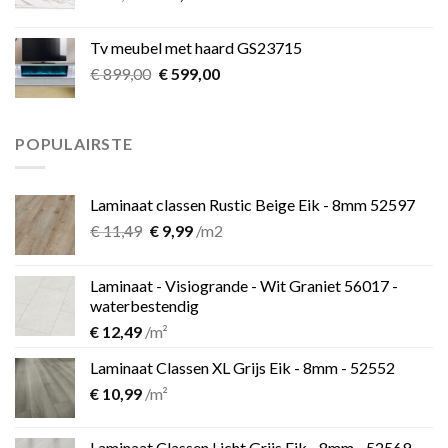
prijs
prijs
was:
is:
Tv meubel met haard GS23715
€ 39,00.
€ 25,00.
Oorspronkelijke
Huidige
€
899,00
€
599,00
prijs
prijs
was:
is:
€ 899,00.
€ 599,00.
POPULAIRSTE
Laminaat classen Rustic Beige Eik - 8mm 52597
Oorspronkelijke
Huidige
€
11,49
€
9,99
/m2
prijs
prijs
was:
is:
Laminaat - Visiogrande - Wit Graniet 56017 -
€ 11,49.
€ 9,99.
waterbestendig
€
12,49
/m²
Laminaat Classen XL Grijs Eik - 8mm - 52552
€
10,99
/m²
Laminaat Classen Licht Grijs Eik - 8mm - 52569