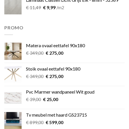
Oorspronkelijke
Huidige
€
11,49
€
9,99
/m2
prijs
prijs
was:
is:
€ 11,49.
€ 9,99.
PROMO
Matera ovaal eettafel 90x180
Oorspronkelijke
Huidige
€
349,00
€
275,00
prijs
prijs
was:
is:
Stoik ovaal eettafel 90x180
€ 349,00.
€ 275,00.
Oorspronkelijke
Huidige
€
349,00
€
275,00
prijs
prijs
was:
is:
Pvc Marmer wandpaneel Wit goud
€ 349,00.
€ 275,00.
Oorspronkelijke
Huidige
€
39,00
€
25,00
prijs
prijs
was:
is:
Tv meubel met haard GS23715
€ 39,00.
€ 25,00.
Oorspronkelijke
Huidige
€
899,00
€
599,00
prijs
prijs