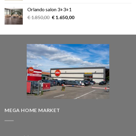
was:
is:
Orlando salon 3+3+1
€ 899,00.
€ 599,00.
Oorspronkelijke
Huidige
€
1.850,00
€
1.650,00
prijs
prijs
was:
is:
€ 1.850,00.
€ 1.650,00.
MEGA HOME MARKET