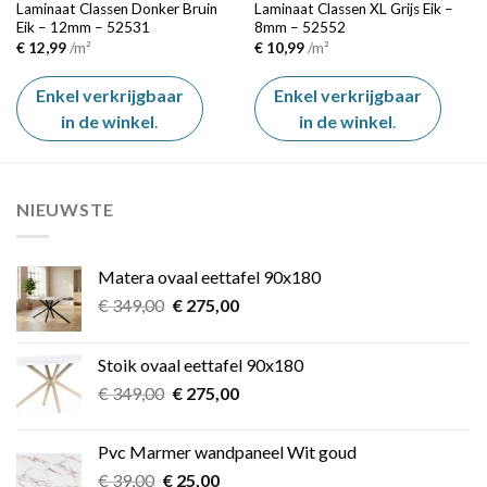
Laminaat Classen Donker Bruin
Laminaat Classen XL Grijs Eik –
Eik – 12mm – 52531
8mm – 52552
€
12,99
/m²
€
10,99
/m²
Enkel verkrijgbaar
Enkel verkrijgbaar
in de winkel
.
in de winkel
.
NIEUWSTE
Matera ovaal eettafel 90x180
Oorspronkelijke
Huidige
€
349,00
€
275,00
prijs
prijs
was:
is:
Stoik ovaal eettafel 90x180
€ 349,00.
€ 275,00.
Oorspronkelijke
Huidige
€
349,00
€
275,00
prijs
prijs
was:
is:
Pvc Marmer wandpaneel Wit goud
€ 349,00.
€ 275,00.
Oorspronkelijke
Huidige
€
39,00
€
25,00