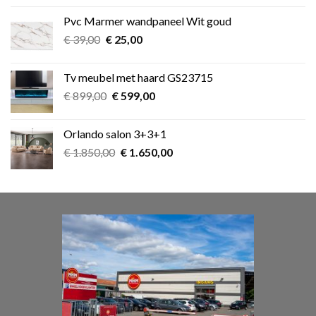
was:
is:
Pvc Marmer wandpaneel Wit goud
€ 349,00.
€ 275,00.
Oorspronkelijke
Huidige
€
39,00
€
25,00
prijs
prijs
was:
is:
Tv meubel met haard GS23715
€ 39,00.
€ 25,00.
Oorspronkelijke
Huidige
€
899,00
€
599,00
prijs
prijs
was:
is:
Orlando salon 3+3+1
€ 899,00.
€ 599,00.
Oorspronkelijke
Huidige
€
1.850,00
€
1.650,00
prijs
prijs
was:
is:
€ 1.850,00.
€ 1.650,00.