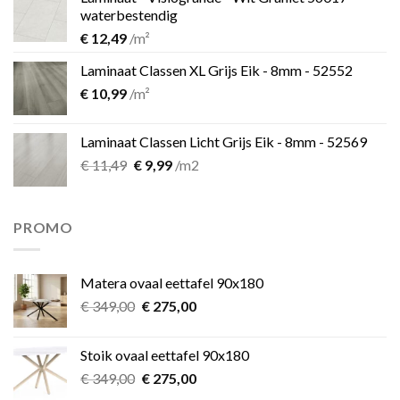
€ 11,49.
€ 9,99.
waterbestendig
€
12,49
/m²
Laminaat Classen XL Grijs Eik - 8mm - 52552
€
10,99
/m²
Laminaat Classen Licht Grijs Eik - 8mm - 52569
Oorspronkelijke
Huidige
€
11,49
€
9,99
/m2
prijs
prijs
was:
is:
€ 11,49.
€ 9,99.
PROMO
Matera ovaal eettafel 90x180
Oorspronkelijke
Huidige
€
349,00
€
275,00
prijs
prijs
was:
is:
Stoik ovaal eettafel 90x180
€ 349,00.
€ 275,00.
Oorspronkelijke
Huidige
€
349,00
€
275,00
prijs
prijs