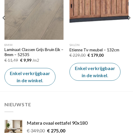
8MM
SALON
Laminaat Classen Grijs Bruin Eik –
Etienne Tv-meubel – 132cm
8mm – 52535
Oorspronkelijke
Huidige
€
229,00
€
179,00
prijs
prijs
Oorspronkelijke
Huidige
€
11,49
€
9,99
/m2
was:
is:
prijs
prijs
€ 229,00.
€ 179,00.
was:
is:
Enkel verkrijgbaar
€ 11,49.
€ 9,99.
Enkel verkrijgbaar
in de winkel
.
in de winkel
.
NIEUWSTE
Matera ovaal eettafel 90x180
Oorspronkelijke
Huidige
€
349,00
€
275,00