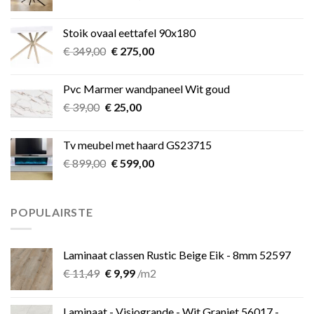
prijs
prijs
was:
is:
Stoik ovaal eettafel 90x180
€ 349,00.
€ 275,00.
Oorspronkelijke
Huidige
€
349,00
€
275,00
prijs
prijs
was:
is:
Pvc Marmer wandpaneel Wit goud
€ 349,00.
€ 275,00.
Oorspronkelijke
Huidige
€
39,00
€
25,00
prijs
prijs
was:
is:
Tv meubel met haard GS23715
€ 39,00.
€ 25,00.
Oorspronkelijke
Huidige
€
899,00
€
599,00
prijs
prijs
was:
is:
€ 899,00.
€ 599,00.
POPULAIRSTE
Laminaat classen Rustic Beige Eik - 8mm 52597
Oorspronkelijke
Huidige
€
11,49
€
9,99
/m2
prijs
prijs
was:
is:
Laminaat - Visiogrande - Wit Graniet 56017 -