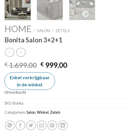
HOME
/
SALON
/
ZETELS
Bonita Salon 3+2+1
Oorspronkelijke
Huidige
1.699,00
999,00
€
€
prijs
prijs
Enkel verkrijgbaar
was:
is:
in de winkel
€ 1.699,00.
.
€ 999,00.
Uitverkocht
SKU:
Bonita
Categorieën:
Salon
,
Winkel
,
Zetels