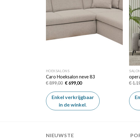
Add to
Add to
wishlist
wishlist
HOEKSALONS
SALO
1+1 – Antraciet
Caro Hoeksalon neve 83
oper
onkelijke
Huidige
Oorspronkelijke
Huidige
,00
€
899,00
€
699,00
€
1.1
prijs
prijs
prijs
is:
was:
is:
,00.
€ 1.250,00.
€ 899,00.
€ 699,00.
gbaar
Enkel verkrijgbaar
En
el
.
in de winkel
.
NIEUWSTE
PO