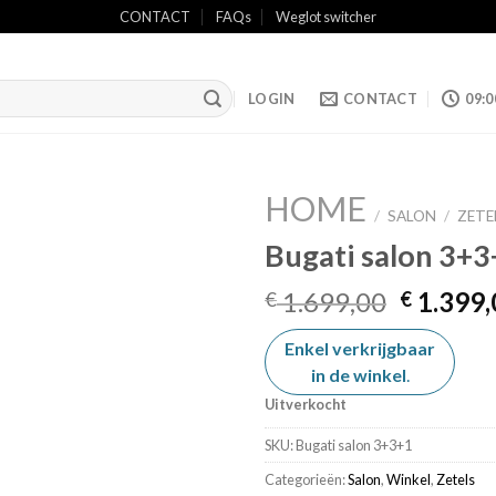
CONTACT
FAQs
Weglot switcher
LOGIN
CONTACT
09:0
HOME
/
SALON
/
ZETE
Bugati salon 3+3
Add to
Oorspro
1.699,00
1.399,
€
€
wishlist
prijs
Enkel verkrijgbaar
was:
in de winkel
€ 1.699,
.
Uitverkocht
SKU:
Bugati salon 3+3+1
Categorieën:
Salon
,
Winkel
,
Zetels