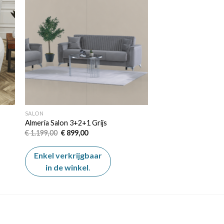
 to
Add to
ist
wishlist
SALON
Almeria Salon 3+2+1 Grijs
Oorspronkelijke
Huidige
€
1.199,00
€
899,00
prijs
prijs
was:
is:
€ 1.199,00.
€ 899,00.
Enkel verkrijgbaar
in de winkel
.