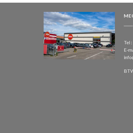
ME
Tel 
E-ma
inf
BTW