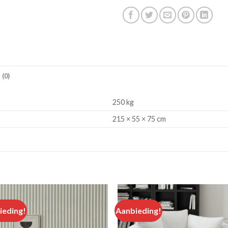
(0)
250 kg
215 × 55 × 75 cm
ieding!
Aanbieding!