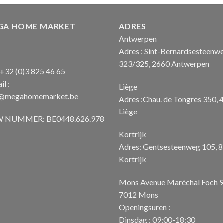
€ 1.850
GA HOME MARKET
ADRES
Antwerpen
Adres : Sint-Bernardsesteenw
323/325, 2660 Antwerpen
: +32 (0)3 825 46 65
il :
Liège
o@megahomemarket.be
Adres :Chau. de Tongres 350, 
Liège
 NUMMER: BE0448.626.978
Kortrijk
Adres: Gentsesteenweg 105, 
Kortrijk
Mons Avenue Maréchal Foch 
7012 Mons
Openingsuren :
Dinsdag : 09:00-18:30