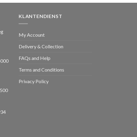
,00.
€ 1.650,00.
KLANTENDIENST
eg
My Account
Delivery & Collection
FAQs and Help
4000
Terms and Conditions
Privacy Policy
8500
934