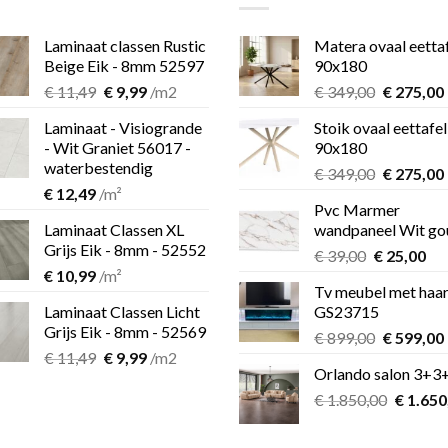
Laminaat classen Rustic
Matera ovaal eetta
Beige Eik - 8mm 52597
90x180
Oorspronkelijke
Huidige
Oorspron
€
11,49
€
9,99
/m2
€
349,00
€
275,00
prijs
prijs
prijs
Laminaat - Visiogrande
Stoik ovaal eettafel
was:
is:
was:
i
- Wit Graniet 56017 -
90x180
€ 11,49.
€ 9,99.
€ 349,00.
waterbestendig
Oorspron
€
349,00
€
275,00
€
12,49
/m²
prijs
Pvc Marmer
was:
i
Laminaat Classen XL
wandpaneel Wit go
€ 349,00.
Grijs Eik - 8mm - 52552
Oorspronk
Hu
€
39,00
€
25,00
€
10,99
/m²
prijs
pri
Tv meubel met haa
was:
is:
Laminaat Classen Licht
GS23715
€ 39,00.
€ 2
Grijs Eik - 8mm - 52569
Oorspron
€
899,00
€
599,00
Oorspronkelijke
Huidige
€
11,49
€
9,99
/m2
prijs
Orlando salon 3+3
prijs
prijs
was:
i
was:
is:
Oorspro
€
1.850,00
€ 899,00.
€
1.650
€ 11,49.
€ 9,99.
prijs
was: