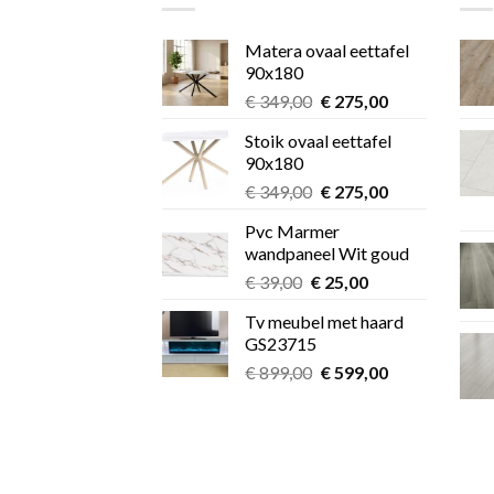
Matera ovaal eettafel
90x180
Oorspronkelijke
Huidige
€
349,00
€
275,00
prijs
prijs
Stoik ovaal eettafel
was:
is:
90x180
€ 349,00.
€ 275,00.
Oorspronkelijke
Huidige
€
349,00
€
275,00
prijs
prijs
Pvc Marmer
was:
is:
wandpaneel Wit goud
€ 349,00.
€ 275,00.
Oorspronkelijke
Huidige
€
39,00
€
25,00
prijs
prijs
Tv meubel met haard
was:
is:
GS23715
€ 39,00.
€ 25,00.
Oorspronkelijke
Huidige
€
899,00
€
599,00
prijs
prijs
was:
is:
€ 899,00.
€ 599,00.