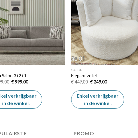
Add to
Add
wishlist
wishl
N
SALON
a Salon 3+2+1
Elegant zetel
Oorspronkelijke
Huidige
Oorspronkelijke
Huidige
99,00
€
999,00
€
449,00
€
249,00
prijs
prijs
prijs
prijs
was:
is:
was:
is:
€ 1.199,00.
€ 999,00.
€ 449,00.
€ 249,00.
kel verkrijgbaar
Enkel verkrijgbaar
in de winkel
.
in de winkel
.
PULAIRSTE
PROMO