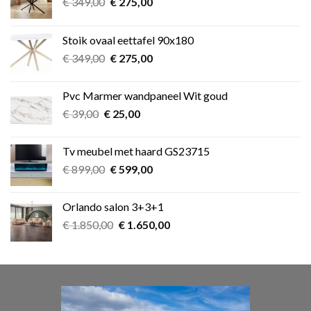
Oorspronkelijke
Huidige
€
349,00
€
275,00
prijs
prijs
was:
is:
Stoik ovaal eettafel 90x180
€ 349,00.
€ 275,00.
Oorspronkelijke
Huidige
€
349,00
€
275,00
prijs
prijs
was:
is:
Pvc Marmer wandpaneel Wit goud
€ 349,00.
€ 275,00.
Oorspronkelijke
Huidige
€
39,00
€
25,00
prijs
prijs
was:
is:
Tv meubel met haard GS23715
€ 39,00.
€ 25,00.
Oorspronkelijke
Huidige
€
899,00
€
599,00
prijs
prijs
was:
is:
Orlando salon 3+3+1
€ 899,00.
€ 599,00.
Oorspronkelijke
Huidige
€
1.850,00
€
1.650,00
prijs
prijs
was:
is:
€ 1.850,00.
€ 1.650,00.