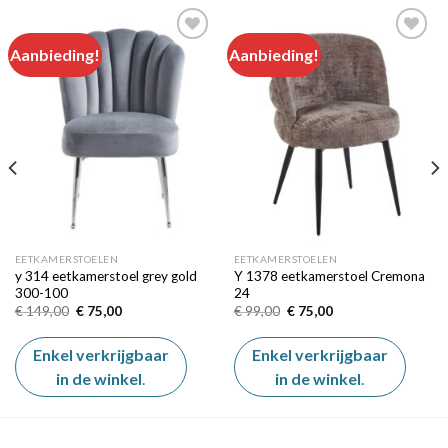
Aanbieding!
Aanbieding!
Add to
Add to
wishlist
wishlist
EETKAMERSTOELEN
EETKAMERSTOELEN
y 314 eetkamerstoel grey gold
Y 1378 eetkamerstoel Cremona
300-100
24
Oorspronkelijke
Huidige
Oorspronkelijke
Huidige
€
149,00
€
75,00
€
99,00
€
75,00
prijs
prijs
prijs
prijs
was:
is:
was:
is:
€ 149,00.
€ 75,00.
€ 99,00.
€ 75,00.
Enkel verkrijgbaar
Enkel verkrijgbaar
in de winkel
.
in de winkel
.