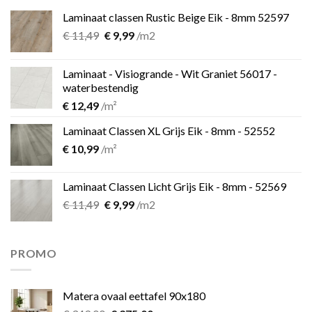
Laminaat classen Rustic Beige Eik - 8mm 52597
Oorspronkelijke
Huidige
€
11,49
€
9,99
/m2
prijs
prijs
was:
is:
Laminaat - Visiogrande - Wit Graniet 56017 -
€ 11,49.
€ 9,99.
waterbestendig
€
12,49
/m²
Laminaat Classen XL Grijs Eik - 8mm - 52552
€
10,99
/m²
Laminaat Classen Licht Grijs Eik - 8mm - 52569
Oorspronkelijke
Huidige
€
11,49
€
9,99
/m2
prijs
prijs
was:
is:
€ 11,49.
€ 9,99.
PROMO
Matera ovaal eettafel 90x180