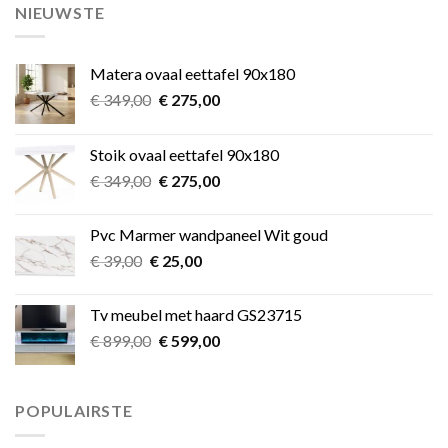
NIEUWSTE
Matera ovaal eettafel 90x180
Oorspronkelijke
Huidige
€
349,00
€
275,00
prijs
prijs
was:
is:
Stoik ovaal eettafel 90x180
€ 349,00.
€ 275,00.
Oorspronkelijke
Huidige
€
349,00
€
275,00
prijs
prijs
was:
is:
Pvc Marmer wandpaneel Wit goud
€ 349,00.
€ 275,00.
Oorspronkelijke
Huidige
€
39,00
€
25,00
prijs
prijs
was:
is:
Tv meubel met haard GS23715
€ 39,00.
€ 25,00.
Oorspronkelijke
Huidige
€
899,00
€
599,00
prijs
prijs
was:
is:
€ 899,00.
€ 599,00.
POPULAIRSTE