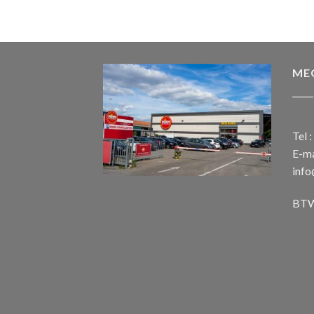
€ 899,00.
€ 599,00.
ME
Tel 
E-ma
inf
BTW