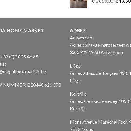
was:
is:
Oorspro
€
1.850,00
€ 899,00.
€
1.650
€ 11,49.
€ 9,99.
prijs
was:
€ 1.850
GA HOME MARKET
ADRES
Antwerpen
Adres : Sint-Bernardsesteenw
323/325, 2660 Antwerpen
: +32 (0)3 825 46 65
il :
Liège
o@megahomemarket.be
Adres :Chau. de Tongres 350, 
Liège
 NUMMER: BE0448.626.978
Kortrijk
Adres: Gentsesteenweg 105, 
Kortrijk
Mons Avenue Maréchal Foch 
7012 Mons