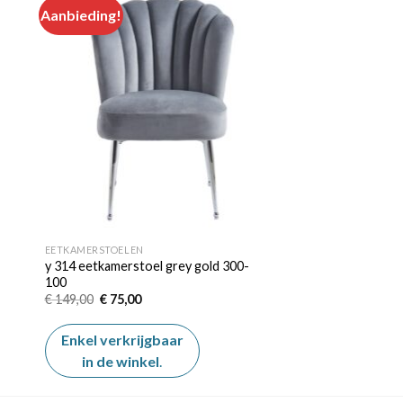
Aanbieding!
 to
Add to
ist
wishlist
EETKAMERSTOELEN
y 314 eetkamerstoel grey gold 300-
100
Oorspronkelijke
Huidige
€
149,00
€
75,00
prijs
prijs
was:
is:
€ 149,00.
€ 75,00.
Enkel verkrijgbaar
in de winkel
.