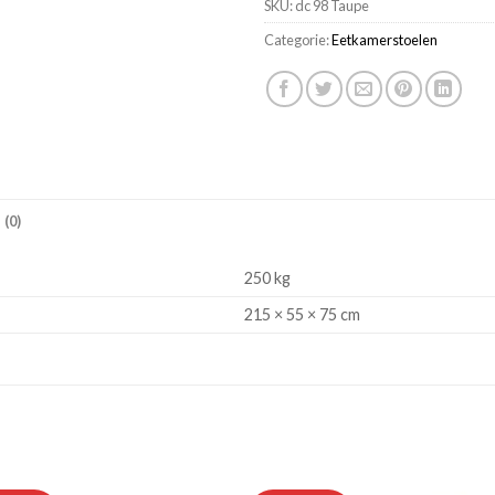
SKU:
dc 98 Taupe
Categorie:
Eetkamerstoelen
(0)
250 kg
215 × 55 × 75 cm