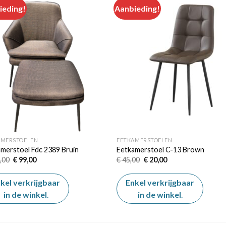
ieding!
Aanbieding!
Add to
Add
wishlist
wishl
AMERSTOELEN
EETKAMERSTOELEN
merstoel Fdc 2389 Bruin
Eetkamerstoel C-13 Brown
Oorspronkelijke
Huidige
Oorspronkelijke
Huidige
,00
€
99,00
€
45,00
€
20,00
prijs
prijs
prijs
prijs
was:
is:
was:
is:
€ 149,00.
€ 99,00.
€ 45,00.
€ 20,00.
kel verkrijgbaar
Enkel verkrijgbaar
in de winkel
.
in de winkel
.