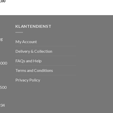
nkelijke
Huidige
,00
€ 599,00.
prijs
is:
,00.
€ 1.650,00.
KLANTENDIENST
eg
My Account
Delivery & Collection
FAQs and Help
4000
Terms and Conditions
Privacy Policy
8500
934