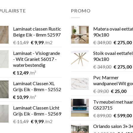
PULAIRSTE
PROMO
Laminaat classen Rustic
Matera ovaal eetta
Beige Eik - 8mm 52597
90x180
Oorspronkelijke
Huidige
Oorspron
€
11,49
€
9,99
/m2
€
349,00
€
275,00
prijs
prijs
prijs
Laminaat - Visiogrande
Stoik ovaal eettafel
was:
is:
was:
i
- Wit Graniet 56017 -
90x180
€ 11,49.
€ 9,99.
€ 349,00.
waterbestendig
Oorspron
€
349,00
€
275,00
€
12,49
/m²
prijs
Pvc Marmer
was:
i
Laminaat Classen XL
wandpaneel Wit go
€ 349,00.
Grijs Eik - 8mm - 52552
Oorspronk
Hu
€
39,00
€
25,00
€
10,99
/m²
prijs
pri
Tv meubel met haa
was:
is:
Laminaat Classen Licht
GS23715
€ 39,00.
€ 2
Grijs Eik - 8mm - 52569
Oorspron
€
899,00
€
599,00
Oorspronkelijke
Huidige
€
11,49
€
9,99
/m2
prijs
Orlando salon 3+3
prijs
prijs
was:
i