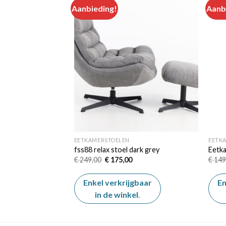
Aanbieding!
Aanb
Add to
Add to
wishlist
wishlist
EETKAMERSTOELEN
EETK
l Roos
fss88 relax stoel dark grey
Eetka
elijke
dige
Oorspronkelijke
Huidige
€
249,00
€
175,00
€
149
js
prijs
prijs
was:
is:
5,00.
€ 249,00.
€ 175,00.
gbaar
Enkel verkrijgbaar
En
el
.
in de winkel
.