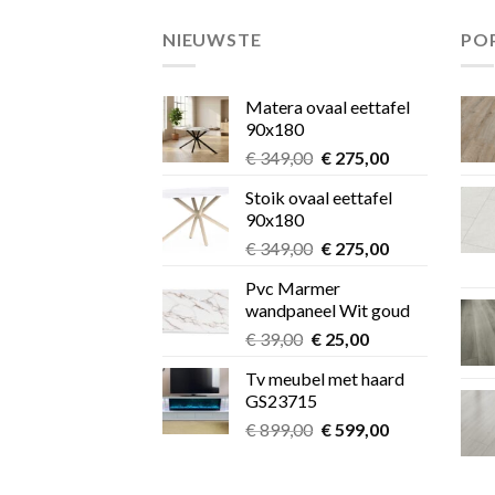
NIEUWSTE
PO
Matera ovaal eettafel
90x180
Oorspronkelijke
Huidige
€
349,00
€
275,00
prijs
prijs
Stoik ovaal eettafel
was:
is:
90x180
€ 349,00.
€ 275,00.
Oorspronkelijke
Huidige
€
349,00
€
275,00
prijs
prijs
Pvc Marmer
was:
is:
wandpaneel Wit goud
€ 349,00.
€ 275,00.
Oorspronkelijke
Huidige
€
39,00
€
25,00
prijs
prijs
Tv meubel met haard
was:
is:
GS23715
€ 39,00.
€ 25,00.
Oorspronkelijke
Huidige
€
899,00
€
599,00
prijs
prijs
was:
is: