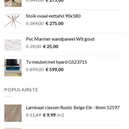
prijs
prijs
was:
is:
Stoik ovaal eettafel 90x180
€ 349,00.
€ 275,00.
Oorspronkelijke
Huidige
€
349,00
€
275,00
prijs
prijs
was:
is:
Pvc Marmer wandpaneel Wit goud
€ 349,00.
€ 275,00.
Oorspronkelijke
Huidige
€
39,00
€
25,00
prijs
prijs
was:
is:
Tv meubel met haard GS23715
€ 39,00.
€ 25,00.
Oorspronkelijke
Huidige
€
899,00
€
599,00
prijs
prijs
was:
is:
€ 899,00.
€ 599,00.
POPULAIRSTE
Laminaat classen Rustic Beige Eik - 8mm 52597
Oorspronkelijke
Huidige
€
11,49
€
9,99
/m2
prijs
prijs
was:
is: