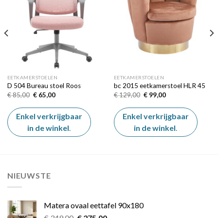
wishlist
wishlist
EETKAMERSTOELEN
EETKAMERSTOELEN
D 504 Bureau stoel Roos
bc 2015 eetkamerstoel HLR 45
Oorspronkelijke
Huidige
Oorspronkelijke
Huidige
€
85,00
€
65,00
€
129,00
€
99,00
prijs
prijs
prijs
prijs
was:
is:
was:
is:
€ 85,00.
€ 65,00.
€ 129,00.
€ 99,00.
Enkel verkrijgbaar
Enkel verkrijgbaar
in de winkel
.
in de winkel
.
NIEUWSTE
Matera ovaal eettafel 90x180
Oorspronkelijke
Huidige
€
349,00
€
275,00