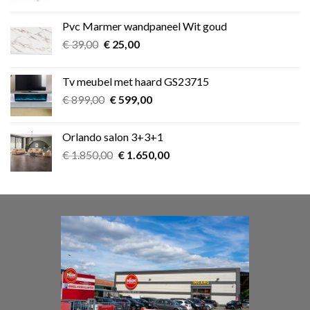
prijs
prijs
was:
is:
Pvc Marmer wandpaneel Wit goud
€ 349,00.
€ 275,00.
Oorspronkelijke
Huidige
€
39,00
€
25,00
prijs
prijs
was:
is:
Tv meubel met haard GS23715
€ 39,00.
€ 25,00.
Oorspronkelijke
Huidige
€
899,00
€
599,00
prijs
prijs
was:
is:
Orlando salon 3+3+1
€ 899,00.
€ 599,00.
Oorspronkelijke
Huidige
€
1.850,00
€
1.650,00
prijs
prijs
was:
is:
€ 1.850,00.
€ 1.650,00.