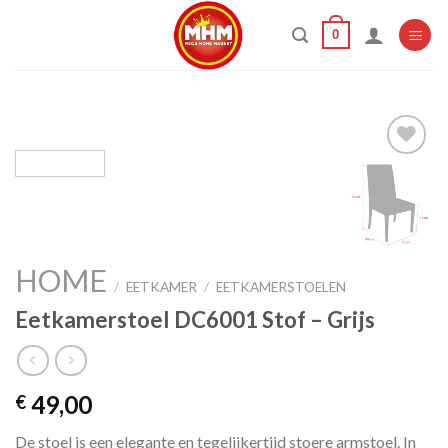
Skip
0
to
content
Add to
wishlist
HOME
/
EETKAMER
/
EETKAMERSTOELEN
Eetkamerstoel DC6001 Stof – Grijs
49,00
€
De stoel is een elegante en tegelijkertijd stoere armstoel. In