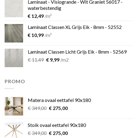
Laminaat - Visiogrande - Wit Graniet 56017 -
€ 11,49.
€ 9,99.
waterbestendig
€
12,49
/m²
Laminaat Classen XL Grijs Eik - 8mm - 52552
€
10,99
/m²
Laminaat Classen Licht Grijs Eik - 8mm - 52569
Oorspronkelijke
Huidige
€
11,49
€
9,99
/m2
prijs
prijs
was:
is:
€ 11,49.
€ 9,99.
PROMO
Matera ovaal eettafel 90x180
Oorspronkelijke
Huidige
€
349,00
€
275,00
prijs
prijs
was:
is:
Stoik ovaal eettafel 90x180
€ 349,00.
€ 275,00.
Oorspronkelijke
Huidige
€
349,00
€
275,00