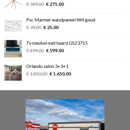
Oorspronkelijke
Huidige
€
349,00
€
275,00
prijs
prijs
was:
is:
Pvc Marmer wandpaneel Wit goud
€ 349,00.
€ 275,00.
Oorspronkelijke
Huidige
€
39,00
€
25,00
prijs
prijs
was:
is:
Tv meubel met haard GS23715
€ 39,00.
€ 25,00.
Oorspronkelijke
Huidige
€
899,00
€
599,00
prijs
prijs
was:
is:
Orlando salon 3+3+1
€ 899,00.
€ 599,00.
Oorspronkelijke
Huidige
€
1.850,00
€
1.650,00
prijs
prijs
was:
is:
€ 1.850,00.
€ 1.650,00.