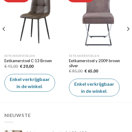
Add to
Add to
wishlist
wishlist
EETKAMERSTOELEN
EETKAMERSTOELEN
Eetkamerstoel y 2009 brown
Eetkamerstoel C-13 Brown
silver
Oorspronkelijke
Huidige
€
45,00
€
20,00
prijs
prijs
Oorspronkelijke
Huidige
€
85,00
€
65,00
was:
is:
prijs
prijs
€ 45,00.
€ 20,00.
was:
is:
Enkel verkrijgbaar
€ 85,00.
€ 65,00.
Enkel verkrijgbaar
in de winkel
.
in de winkel
.
NIEUWSTE