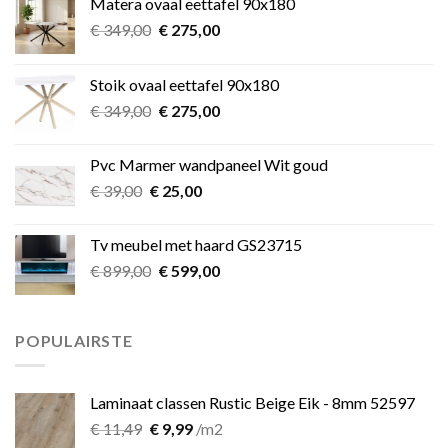
Matera ovaal eettafel 90x180
Oorspronkelijke
Huidige
€
349,00
€
275,00
prijs
prijs
was:
is:
Stoik ovaal eettafel 90x180
€ 349,00.
€ 275,00.
Oorspronkelijke
Huidige
€
349,00
€
275,00
prijs
prijs
was:
is:
Pvc Marmer wandpaneel Wit goud
€ 349,00.
€ 275,00.
Oorspronkelijke
Huidige
€
39,00
€
25,00
prijs
prijs
was:
is:
Tv meubel met haard GS23715
€ 39,00.
€ 25,00.
Oorspronkelijke
Huidige
€
899,00
€
599,00
prijs
prijs
was:
is:
€ 899,00.
€ 599,00.
POPULAIRSTE
Laminaat classen Rustic Beige Eik - 8mm 52597
Oorspronkelijke
Huidige
€
11,49
€
9,99
/m2