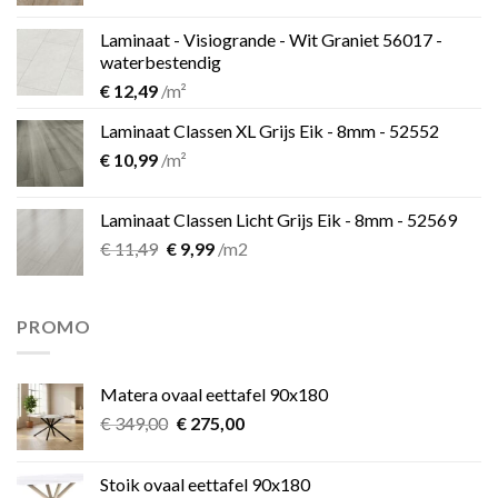
prijs
prijs
was:
is:
Laminaat - Visiogrande - Wit Graniet 56017 -
€ 11,49.
€ 9,99.
waterbestendig
€
12,49
/m²
Laminaat Classen XL Grijs Eik - 8mm - 52552
€
10,99
/m²
Laminaat Classen Licht Grijs Eik - 8mm - 52569
Oorspronkelijke
Huidige
€
11,49
€
9,99
/m2
prijs
prijs
was:
is:
€ 11,49.
€ 9,99.
PROMO
Matera ovaal eettafel 90x180
Oorspronkelijke
Huidige
€
349,00
€
275,00
prijs
prijs
was:
is:
Stoik ovaal eettafel 90x180
€ 349,00.
€ 275,00.