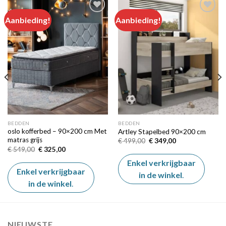
Aanbieding!
Aanbieding!
Add to
Add to
wishlist
wishlist
BEDDEN
BEDDEN
oslo kofferbed – 90×200 cm Met
Artley Stapelbed 90×200 cm
matras grijs
Oorspronkelijke
Huidige
€
499,00
€
349,00
prijs
prijs
Oorspronkelijke
Huidige
€
549,00
€
325,00
was:
is:
prijs
prijs
€ 499,00.
€ 349,00.
was:
is:
Enkel verkrijgbaar
€ 549,00.
€ 325,00.
Enkel verkrijgbaar
in de winkel
.
in de winkel
.
NIEUWSTE