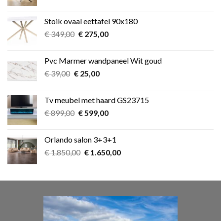
prijs
prijs
was:
is:
Stoik ovaal eettafel 90x180
€ 349,00.
€ 275,00.
Oorspronkelijke
Huidige
€
349,00
€
275,00
prijs
prijs
was:
is:
Pvc Marmer wandpaneel Wit goud
€ 349,00.
€ 275,00.
Oorspronkelijke
Huidige
€
39,00
€
25,00
prijs
prijs
was:
is:
Tv meubel met haard GS23715
€ 39,00.
€ 25,00.
Oorspronkelijke
Huidige
€
899,00
€
599,00
prijs
prijs
was:
is:
Orlando salon 3+3+1
€ 899,00.
€ 599,00.
Oorspronkelijke
Huidige
€
1.850,00
€
1.650,00
prijs
prijs
was:
is:
€ 1.850,00.
€ 1.650,00.