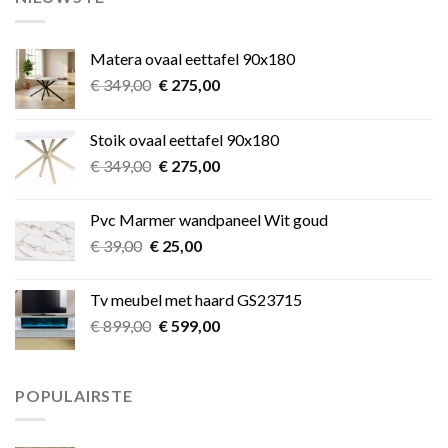
Matera ovaal eettafel 90x180
Oorspronkelijke
Huidige
€
349,00
€
275,00
prijs
prijs
was:
is:
Stoik ovaal eettafel 90x180
€ 349,00.
€ 275,00.
Oorspronkelijke
Huidige
€
349,00
€
275,00
prijs
prijs
was:
is:
Pvc Marmer wandpaneel Wit goud
€ 349,00.
€ 275,00.
Oorspronkelijke
Huidige
€
39,00
€
25,00
prijs
prijs
was:
is:
Tv meubel met haard GS23715
€ 39,00.
€ 25,00.
Oorspronkelijke
Huidige
€
899,00
€
599,00
prijs
prijs
was:
is:
€ 899,00.
€ 599,00.
POPULAIRSTE