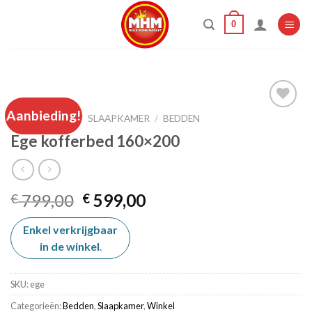
Skip
0
to
content
HOME
Aanbieding!
/
SLAAPKAMER
/
BEDDEN
Ege kofferbed 160×200
Add to
wishlist
Oorspronkelijke
Huidige
799,00
599,00
€
€
prijs
prijs
Enkel verkrijgbaar
was:
is:
in de winkel
€ 799,00.
.
€ 599,00.
SKU:
ege
Categorieën:
Bedden
,
Slaapkamer
,
Winkel