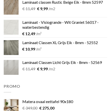
Laminaat classen Rustic Beige Eik - 8mm 52597
Oorspronkelijke
Huidige
€
11,49
€
9,99
/m2
prijs
prijs
was:
is:
Laminaat - Visiogrande - Wit Graniet 56017 -
€ 11,49.
€ 9,99.
waterbestendig
€
12,49
/m²
Laminaat Classen XL Grijs Eik - 8mm - 52552
€
10,99
/m²
Laminaat Classen Licht Grijs Eik - 8mm - 52569
Oorspronkelijke
Huidige
€
11,49
€
9,99
/m2
prijs
prijs
was:
is:
€ 11,49.
€ 9,99.
PROMO
Matera ovaal eettafel 90x180
Oorspronkelijke
Huidige
€
349,00
€
275,00