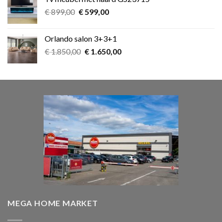
€ 39,00.
€ 25,00.
Oorspronkelijke
Huidige
€
899,00
€
599,00
prijs
prijs
was:
is:
Orlando salon 3+3+1
€ 899,00.
€ 599,00.
Oorspronkelijke
Huidige
€
1.850,00
€
1.650,00
prijs
prijs
was:
is:
€ 1.850,00.
€ 1.650,00.
MEGA HOME MARKET