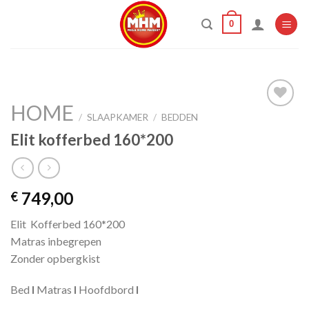
Skip
0
to
content
HOME
/
SLAAPKAMER
/
BEDDEN
Elit kofferbed 160*200
Add to
wishlist
749,00
€
Elit Kofferbed 160*200
Matras inbegrepen
Zonder opbergkist
Bed
I
Matras
I
Hoofdbord
I