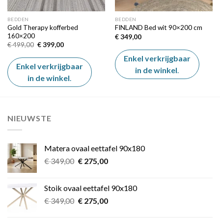
BEDDEN
BEDDEN
Gold Therapy kofferbed
FINLAND Bed wit 90×200 cm
160×200
€
349,00
Oorspronkelijke
Huidige
€
499,00
€
399,00
prijs
prijs
was:
is:
Enkel verkrijgbaar
€ 499,00.
€ 399,00.
Enkel verkrijgbaar
in de winkel
.
in de winkel
.
NIEUWSTE
Matera ovaal eettafel 90x180
Oorspronkelijke
Huidige
€
349,00
€
275,00
prijs
prijs
was:
is:
Stoik ovaal eettafel 90x180
€ 349,00.
€ 275,00.
Oorspronkelijke
Huidige
€
349,00
€
275,00
prijs
prijs