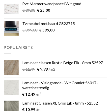
was:
is:
Pvc Marmer wandpaneel Wit goud
€ 349,00.
€ 275,00.
Oorspronkelijke
Huidige
€
39,00
€
25,00
prijs
prijs
was:
is:
Tv meubel met haard GS23715
€ 39,00.
€ 25,00.
Oorspronkelijke
Huidige
€
899,00
€
599,00
prijs
prijs
was:
is:
€ 899,00.
€ 599,00.
POPULAIRSTE
Laminaat classen Rustic Beige Eik - 8mm 52597
Oorspronkelijke
Huidige
€
11,49
€
9,99
/m2
prijs
prijs
was:
is:
Laminaat - Visiogrande - Wit Graniet 56017 -
€ 11,49.
€ 9,99.
waterbestendig
€
12,49
/m²
Laminaat Classen XL Grijs Eik - 8mm - 52552
€
10,99
/m²