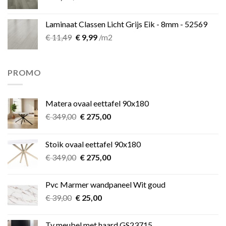
Laminaat Classen Licht Grijs Eik - 8mm - 52569
Oorspronkelijke
Huidige
€
11,49
€
9,99
/m2
prijs
prijs
was:
is:
€ 11,49.
€ 9,99.
PROMO
Matera ovaal eettafel 90x180
Oorspronkelijke
Huidige
€
349,00
€
275,00
prijs
prijs
was:
is:
Stoik ovaal eettafel 90x180
€ 349,00.
€ 275,00.
Oorspronkelijke
Huidige
€
349,00
€
275,00
prijs
prijs
was:
is:
Pvc Marmer wandpaneel Wit goud
€ 349,00.
€ 275,00.
Oorspronkelijke
Huidige
€
39,00
€
25,00
prijs
prijs
was:
is:
Tv meubel met haard GS23715