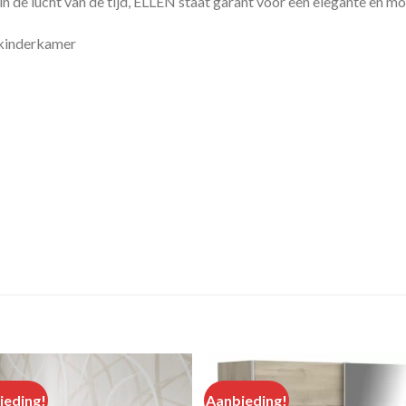
n in de lucht van de tijd, ELLEN staat garant voor een elegante en 
 kinderkamer
ieding!
Aanbieding!