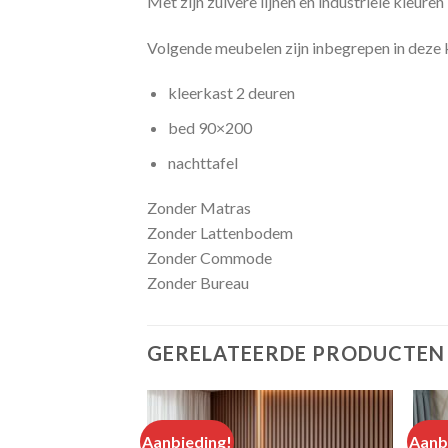
Met zijn zuivere lijnen en industriële kleure
Volgende meubelen zijn inbegrepen in deze
kleerkast 2 deuren
bed 90×200
nachttafel
Zonder Matras
Zonder Lattenbodem
Zonder Commode
Zonder Bureau
GERELATEERDE PRODUCTEN
Aanbieding!
Aanb