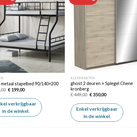
Add to
Add
wishlist
wishl
EN
KLEERKASTEN
ghost 2 deuren + Spiegel Chene
 metaal stapelbed 90/140×200
kronberg
Oorspronkelijke
Huidige
,00
€
199,00
prijs
prijs
Oorspronkelijke
Huidige
€
449,00
€
350,00
was:
is:
prijs
prijs
€ 225,00.
€ 199,00.
was:
is:
kel verkrijgbaar
€ 449,00.
€ 350,00.
Enkel verkrijgbaar
in de winkel
.
in de winkel
.