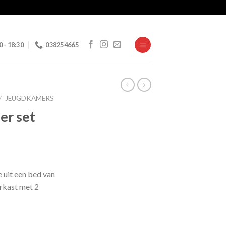
0 - 18:30
038254665
/
JEUGDKAMERS
er set
elijke
uidige
rijs
uit een bed van
:
erkast met 2
 579,00.