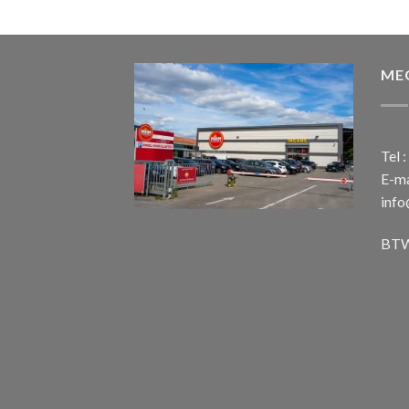
ME
Tel 
E-ma
inf
BTW