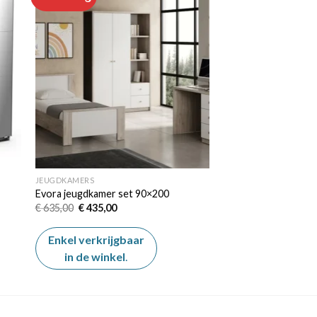
 to
Add to
ist
wishlist
JEUGDKAMERS
Evora jeugdkamer set 90×200
Oorspronkelijke
Huidige
€
635,00
€
435,00
prijs
prijs
was:
is:
€ 635,00.
€ 435,00.
Enkel verkrijgbaar
in de winkel
.