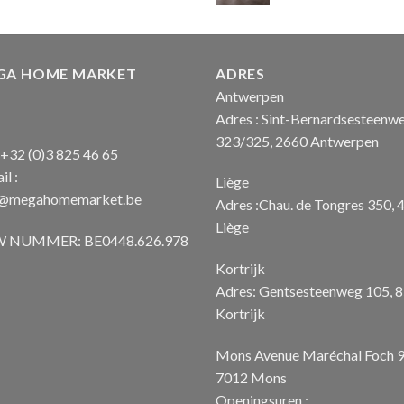
€ 11,49.
€ 9,99.
prijs
was:
€ 1.850
GA HOME MARKET
ADRES
Antwerpen
Adres : Sint-Bernardsesteenw
323/325, 2660 Antwerpen
: +32 (0)3 825 46 65
il :
Liège
o@megahomemarket.be
Adres :Chau. de Tongres 350, 
Liège
 NUMMER: BE0448.626.978
Kortrijk
Adres: Gentsesteenweg 105, 
Kortrijk
Mons Avenue Maréchal Foch 
7012 Mons
Openingsuren :