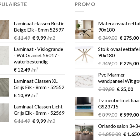
PULAIRSTE
PROMO
Laminaat classen Rustic
Matera ovaal eetta
Beige Eik - 8mm 52597
90x180
Oorspronkelijke
Huidige
Oorspron
€
11,49
€
9,99
/m2
€
349,00
€
275,00
prijs
prijs
prijs
Laminaat - Visiogrande
Stoik ovaal eettafel
was:
is:
was:
i
- Wit Graniet 56017 -
90x180
€ 11,49.
€ 9,99.
€ 349,00.
waterbestendig
Oorspron
€
349,00
€
275,00
€
12,49
/m²
prijs
Pvc Marmer
was:
i
Laminaat Classen XL
wandpaneel Wit go
€ 349,00.
Grijs Eik - 8mm - 52552
Oorspronk
Hu
€
39,00
€
25,00
€
10,99
/m²
prijs
pri
Tv meubel met haa
was:
is:
Laminaat Classen Licht
GS23715
€ 39,00.
€ 2
Grijs Eik - 8mm - 52569
Oorspron
€
899,00
€
599,00
Oorspronkelijke
Huidige
€
11,49
€
9,99
/m2
prijs
Orlando salon 3+3
prijs
prijs
was:
i
was:
is:
Oorspro
€
1.850,00
€ 899,00.
€
1.650