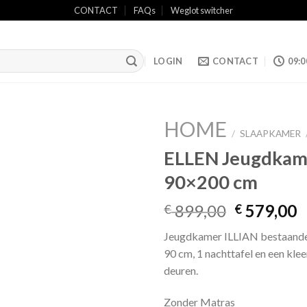
CONTACT
FAQs
Weglot switcher
LOGIN
CONTACT
09:0
HOME
/
SLAAPKAMER
ELLEN Jeugdkam
90×200 cm
Add to
wishlist
Oorspronk
H
899,00
579,00
€
€
prijs
p
Jeugdkamer ILLIAN bestaande 
was:
is
90 cm, 1 nachttafel en een kle
€ 899,00.
€
deuren.
Zonder Matras