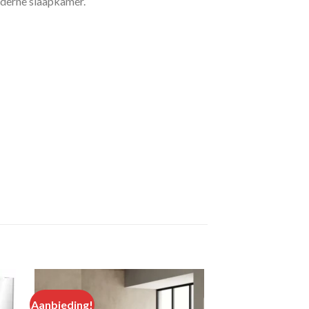
moderne slaapkamer.
Aanbieding!