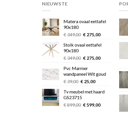
NIEUWSTE
PO
Matera ovaal eettafel
90x180
Oorspronkelijke
Huidige
€
349,00
€
275,00
prijs
prijs
Stoik ovaal eettafel
was:
is:
90x180
€ 349,00.
€ 275,00.
Oorspronkelijke
Huidige
€
349,00
€
275,00
prijs
prijs
Pvc Marmer
was:
is:
wandpaneel Wit goud
€ 349,00.
€ 275,00.
Oorspronkelijke
Huidige
€
39,00
€
25,00
prijs
prijs
Tv meubel met haard
was:
is:
GS23715
€ 39,00.
€ 25,00.
Oorspronkelijke
Huidige
€
899,00
€
599,00
prijs
prijs
was:
is:
€ 899,00.
€ 599,00.