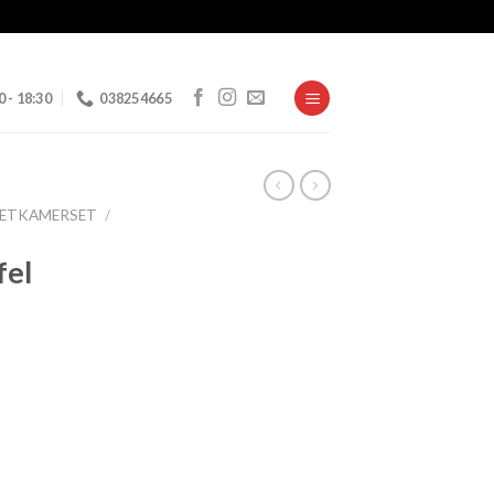
0 - 18:30
038254665
EETKAMERSET
/
fel