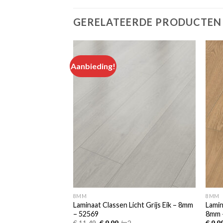
GERELATEERDE PRODUCTEN
Aanbieding!
Add to
Add to
wishlist
wishlist
8MM
8MM
Laminaat Classen Licht Grijs Eik – 8mm
Lamin
200 cm
– 52569
8mm 
Oorspronkelijke
Huidige