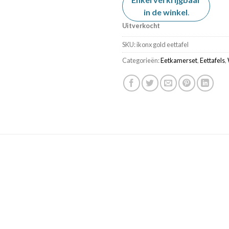
in de winkel
.
Uitverkocht
SKU:
ikonx gold eettafel
Categorieën:
Eetkamerset
,
Eettafels
,