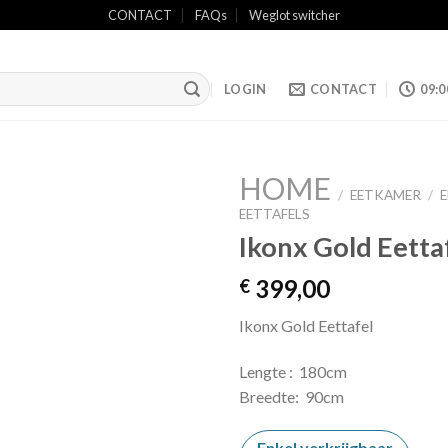
CONTACT
FAQs
Weglot switcher
LOGIN
CONTACT
09:0
HOME
/
EETKAMER
/
EETTAFELS
Ikonx Gold Eetta
Add to
wishlist
399,00
€
Ikonx Gold Eettafel
Lengte : 180cm
Breedte: 90cm
Enkel verkrijgbaar