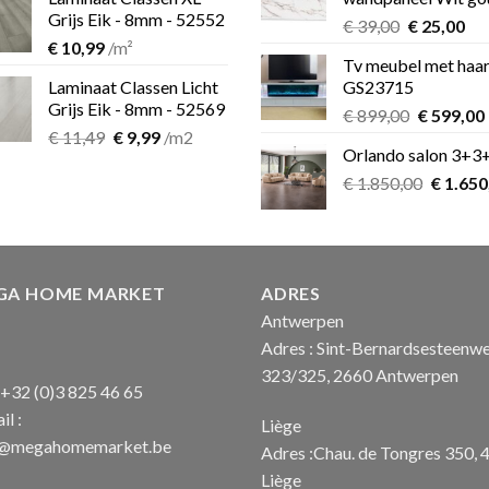
€ 349,00.
Grijs Eik - 8mm - 52552
Oorspronk
Hu
€
39,00
€
25,00
€
10,99
/m²
prijs
pri
Tv meubel met haa
was:
is:
Laminaat Classen Licht
GS23715
€ 39,00.
€ 2
Grijs Eik - 8mm - 52569
Oorspron
€
899,00
€
599,00
Oorspronkelijke
Huidige
€
11,49
€
9,99
/m2
prijs
Orlando salon 3+3
prijs
prijs
was:
i
was:
is:
Oorspro
€
1.850,00
€ 899,00.
€
1.650
€ 11,49.
€ 9,99.
prijs
was:
€ 1.850
GA HOME MARKET
ADRES
Antwerpen
Adres : Sint-Bernardsesteenw
323/325, 2660 Antwerpen
: +32 (0)3 825 46 65
il :
Liège
o@megahomemarket.be
Adres :Chau. de Tongres 350, 
Liège