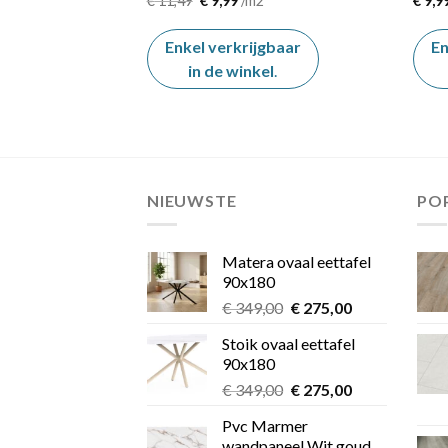
€
11,49
€
9,99
/m2
€
9,9
prijs
prijs
was:
is:
€ 11,49.
€ 9,99.
Enkel verkrijgbaar
En
gbaar
in de winkel
.
el
.
NIEUWSTE
PO
Matera ovaal eettafel
90x180
Oorspronkelijke
Huidige
€
349,00
€
275,00
prijs
prijs
Stoik ovaal eettafel
was:
is:
90x180
€ 349,00.
€ 275,00.
Oorspronkelijke
Huidige
€
349,00
€
275,00
prijs
prijs
Pvc Marmer
was:
is:
wandpaneel Wit goud