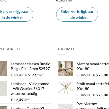
9
/m2
€
10,99
/m²
kel verkrijgbaar
Enkel verkrijgbaar
in de winkel
.
in de winkel
.
PULAIRSTE
PROMO
Laminaat classen Rustic
Matera ovaal eetta
Beige Eik - 8mm 52597
90x180
Oorspronkelijke
Huidige
Oorspron
€
11,49
€
9,99
/m2
€
349,00
€
275,00
prijs
prijs
prijs
Laminaat - Visiogrande
Stoik ovaal eettafel
was:
is:
was:
i
- Wit Graniet 56017 -
90x180
€ 11,49.
€ 9,99.
€ 349,00.
waterbestendig
Oorspron
€
349,00
€
275,00
€
12,49
/m²
prijs
Pvc Marmer
was:
i
Laminaat Classen XL
wandpaneel Wit go