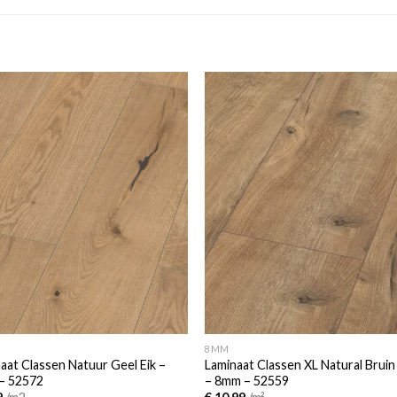
Add to
Add
wishlist
wishl
8MM
aat Classen Natuur Geel Eik –
Laminaat Classen XL Natural Bruin
– 52572
– 8mm – 52559