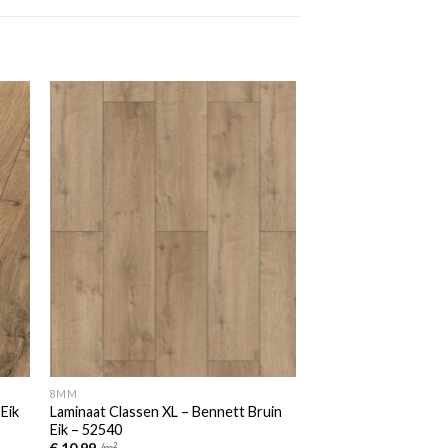
 to
Add to
ist
wishlist
8MM
 Eik
Laminaat Classen XL – Bennett Bruin
Eik – 52540