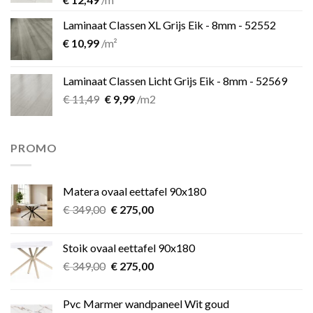
Laminaat Classen XL Grijs Eik - 8mm - 52552
€
10,99
/m²
Laminaat Classen Licht Grijs Eik - 8mm - 52569
Oorspronkelijke
Huidige
€
11,49
€
9,99
/m2
prijs
prijs
was:
is:
€ 11,49.
€ 9,99.
PROMO
Matera ovaal eettafel 90x180
Oorspronkelijke
Huidige
€
349,00
€
275,00
prijs
prijs
was:
is:
Stoik ovaal eettafel 90x180
€ 349,00.
€ 275,00.
Oorspronkelijke
Huidige
€
349,00
€
275,00
prijs
prijs
was:
is:
Pvc Marmer wandpaneel Wit goud
€ 349,00.
€ 275,00.