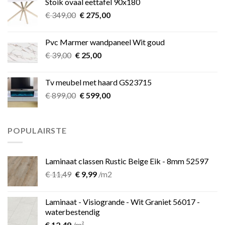
Stoik ovaal eettafel 90x180
€ 349,00.
€ 275,00.
Oorspronkelijke
Huidige
€
349,00
€
275,00
prijs
prijs
was:
is:
Pvc Marmer wandpaneel Wit goud
€ 349,00.
€ 275,00.
Oorspronkelijke
Huidige
€
39,00
€
25,00
prijs
prijs
was:
is:
Tv meubel met haard GS23715
€ 39,00.
€ 25,00.
Oorspronkelijke
Huidige
€
899,00
€
599,00
prijs
prijs
was:
is:
€ 899,00.
€ 599,00.
POPULAIRSTE
Laminaat classen Rustic Beige Eik - 8mm 52597
Oorspronkelijke
Huidige
€
11,49
€
9,99
/m2
prijs
prijs
was:
is:
Laminaat - Visiogrande - Wit Graniet 56017 -
€ 11,49.
€ 9,99.
waterbestendig
€
12,49
/m²