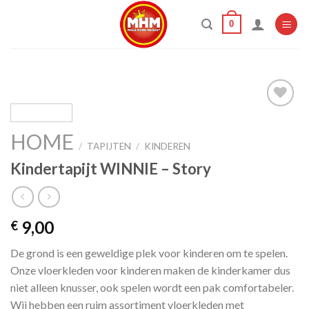
Skip
0
to
content
HOME
Add to
/
TAPIJTEN
/
KINDEREN
wishlist
Kindertapijt WINNIE – Story
9,00
€
De grond is een geweldige plek voor kinderen om te spelen.
Onze vloerkleden voor kinderen maken de kinderkamer dus
niet alleen knusser, ook spelen wordt een pak comfortabeler.
Wij hebben een ruim assortiment vloerkleden met