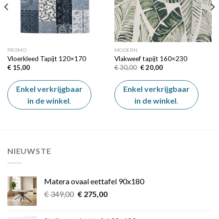
PROMO
MODERN
Vloerkleed Tapijt 120×170
Vlakweef tapijt 160×230
Oorspronkelijke
Huidige
€
15,00
€
30,00
€
20,00
prijs
prijs
was:
is:
€ 30,00.
€ 20,00.
Enkel verkrijgbaar
Enkel verkrijgbaar
in de winkel
.
in de winkel
.
NIEUWSTE
Matera ovaal eettafel 90x180
Oorspronkelijke
Huidige
€
349,00
€
275,00
prijs
prijs
was:
is: