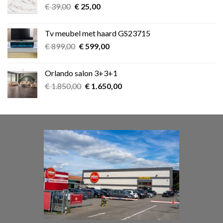
Oorspronkelijke
Huidige
€
39,00
€
25,00
prijs
prijs
was:
is:
Tv meubel met haard GS23715
€ 39,00.
€ 25,00.
Oorspronkelijke
Huidige
€
899,00
€
599,00
prijs
prijs
was:
is:
Orlando salon 3+3+1
€ 899,00.
€ 599,00.
Oorspronkelijke
Huidige
€
1.850,00
€
1.650,00
prijs
prijs
was:
is:
€ 1.850,00.
€ 1.650,00.