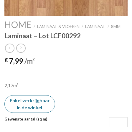
HOME
/
LAMINAAT & VLOEREN
/
LAMINAAT
/
8MM
Laminaat – Lot LCF00292
7,99
/m²
€
2,17m²
Enkel verkrijgbaar
in de winkel
.
Gewenste aantal (sq m)