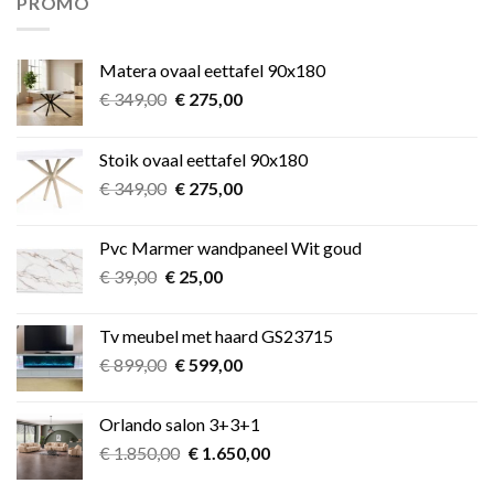
PROMO
Matera ovaal eettafel 90x180
Oorspronkelijke
Huidige
€
349,00
€
275,00
prijs
prijs
was:
is:
Stoik ovaal eettafel 90x180
€ 349,00.
€ 275,00.
Oorspronkelijke
Huidige
€
349,00
€
275,00
prijs
prijs
was:
is:
Pvc Marmer wandpaneel Wit goud
€ 349,00.
€ 275,00.
Oorspronkelijke
Huidige
€
39,00
€
25,00
prijs
prijs
was:
is:
Tv meubel met haard GS23715
€ 39,00.
€ 25,00.
Oorspronkelijke
Huidige
€
899,00
€
599,00
prijs
prijs
was:
is:
Orlando salon 3+3+1
€ 899,00.
€ 599,00.
Oorspronkelijke
Huidige
€
1.850,00
€
1.650,00
prijs
prijs