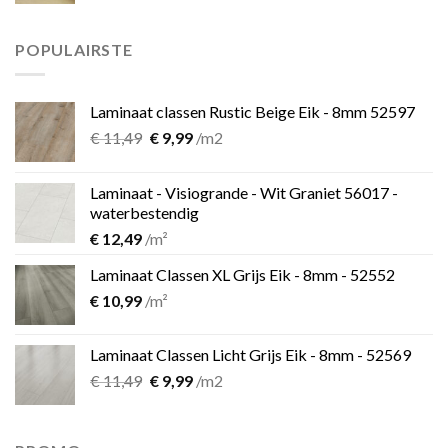
was:
is:
€ 899,00.
€ 599,00.
POPULAIRSTE
Laminaat classen Rustic Beige Eik - 8mm 52597
Oorspronkelijke
Huidige
€
11,49
€
9,99
/m2
prijs
prijs
was:
is:
Laminaat - Visiogrande - Wit Graniet 56017 -
€ 11,49.
€ 9,99.
waterbestendig
€
12,49
/m²
Laminaat Classen XL Grijs Eik - 8mm - 52552
€
10,99
/m²
Laminaat Classen Licht Grijs Eik - 8mm - 52569
Oorspronkelijke
Huidige
€
11,49
€
9,99
/m2
prijs
prijs
was:
is:
€ 11,49.
€ 9,99.