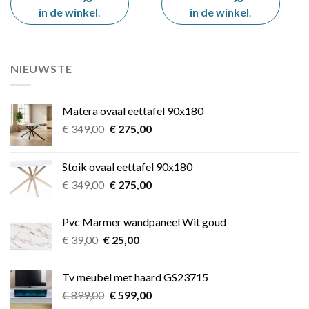
in de winkel
.
in de winkel
.
NIEUWSTE
Matera ovaal eettafel 90x180
Oorspronkelijke
Huidige
€
349,00
€
275,00
prijs
prijs
was:
is:
Stoik ovaal eettafel 90x180
€ 349,00.
€ 275,00.
Oorspronkelijke
Huidige
€
349,00
€
275,00
prijs
prijs
was:
is:
Pvc Marmer wandpaneel Wit goud
€ 349,00.
€ 275,00.
Oorspronkelijke
Huidige
€
39,00
€
25,00
prijs
prijs
was:
is:
Tv meubel met haard GS23715
€ 39,00.
€ 25,00.
Oorspronkelijke
Huidige
€
899,00
€
599,00
prijs
prijs