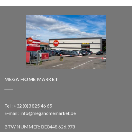
was:
is:
€ 1.850,00.
€ 1.650,00.
MEGA HOME MARKET
Tel : +32 (0)3 825 46 65
E-mail : info@megahomemarket.be
BTW NUMMER: BE0448.626.978